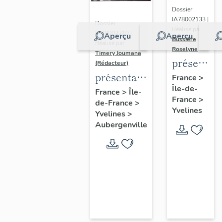
Dossier
IA78002133 |
Dossier
Réalisé par
IA78002210 |
Aperçu
Aperçu
Bussière
Réalisé par
Roselyne
Timery Joumana
présentat
(Rédacteur)
du
présentation
France
>
Île-de-
diagnostic
de l'étude
France
>
Île-
France
>
patrimonia
de-France
>
d'Elisabethville
Yvelines
Yvelines
>
urbain
Aubergenville
et
paysager
de
Seine-
Aval