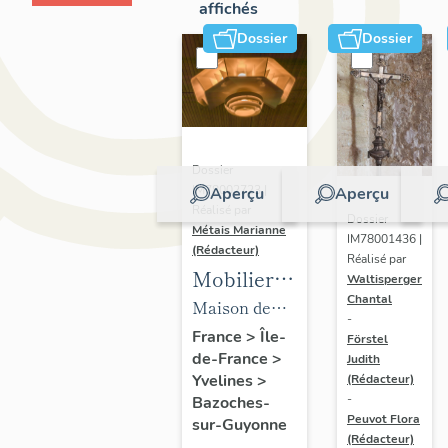
affichés
Dossier
Dossier
Dossier
IM78002723 |
Aperçu
Aperçu
Réalisé par
Dossier
Métais Marianne
IM78001436 |
(Rédacteur)
Réalisé par
Mobilier
Waltisperger
Chantal
de la
Maison de
-
maison
villégiature
France
>
Île-
Förstel
de-France
>
Louis
Judith
dite maison
Yvelines
>
(Rédacteur)
Carré
Louis Carré
-
Bazoches-
Peuvot Flora
sur-Guyonne
(Rédacteur)