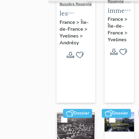
Roselyne
Bussière Roselyne
immeubles
les
maisons,
France
>
immeubles,
France
>
Île-
Île-de-
fermes
de-France
>
maisons et
France
>
Yvelines
>
fermes du
Yvelines
Andrésy
canton
d'Andrésy
Dossier
Dossier