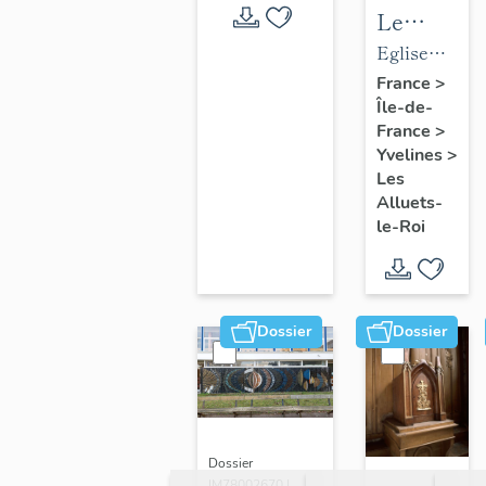
Le
mobilier
Eglise
de
paroissiale
France
>
Île-de-
l'église
Saint-
France
>
paroissial
Nicolas
Yvelines
>
Saint-
Les
Nicolas
Alluets-
le-Roi
Dossier
Dossier
Dossier
IM78002670 |