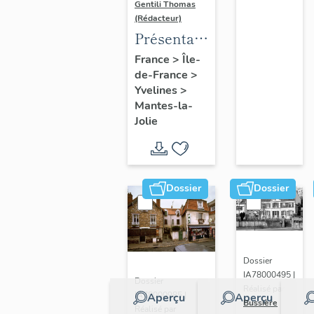
Gentili Thomas
(Rédacteur)
Présentation
de l'étude
France
>
Île-
de-France
>
Yvelines
>
Mantes-la-
Jolie
Dossier
Dossier
Dossier
IA78000495 |
Dossier
Réalisé par
IA78000985 |
Aperçu
Aperçu
Bussière
Réalisé par