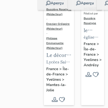
Aperçu
Aperçu
Dossier
Réalisé par
IM78002588 |
Bussière Roselyne
Réalisé par
(Rédacteur)
Bussière
-
Roselyne
Enezian Grégoire
le
(Rédacteur)
-
mobilier
église
Philippe
de
paroissiale
Emmanuelle
France
>
(Rédacteur)
Île-de-
l'église
Saint-
Le décor
France
>
Saint-
Germain
Yvelines
>
des lycées
Lycées Saint-
Germain-
Andrésy
de Mantes
Exupéry et
France
>
Île-
de-
de-France
>
Jean Rostand
Paris
Yvelines
>
(liste
Mantes-la-
supplémen
Jolie