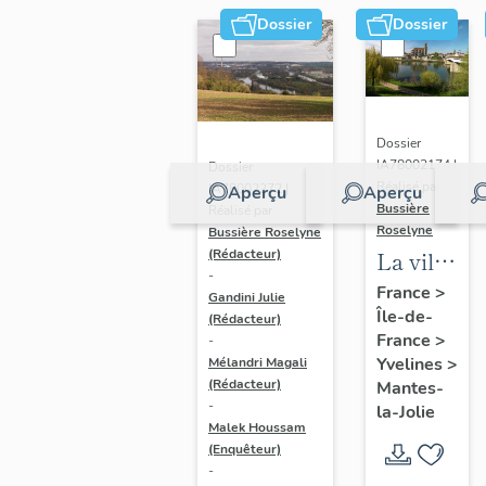
Dossier
Dossier
Dossier
IA78002174 |
Dossier
Réalisé par
IA78002272 |
Aperçu
Aperçu
Bussière
Réalisé par
Roselyne
Bussière Roselyne
La ville
(Rédacteur)
-
de
France
>
Gandini Julie
Île-de-
Mantes-
(Rédacteur)
France
>
-
la-Jolie
Yvelines
>
Mélandri Magali
(Rédacteur)
Mantes-
-
la-Jolie
Malek Houssam
(Enquêteur)
-