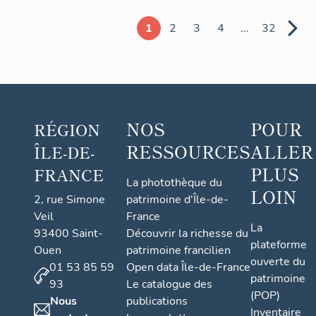
1
2
3
4
...
32
NOS
POUR
RÉGION
RESSOURCES
ALLER
ÎLE-DE-
PLUS
FRANCE
La photothèque du
LOIN
2, rue Simone
patrimoine d'Île-de-
Veil
France
La
93400 Saint-
Découvrir la richesse du
plateforme
Ouen
patrimoine francilien
ouverte du
01 53 85 59
Open data Île-de-France
patrimoine
93
Le catalogue des
(POP)
Nous
publications
Inventaire