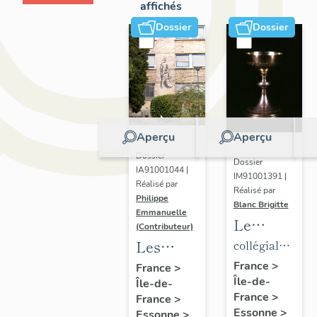
affichés
Dossier
Dossier
Aperçu
Aperçu
Dossier
Dossier
IA91001044 |
IM91001391 |
Réalisé par
Réalisé par
Philippe
Blanc Brigitte
Emmanuelle
Le
(Contributeur)
mobilier
Les
collégiale
de la
établissements
de
France
>
France
>
Île-de-
collégiale
Île-de-
scientifiques
chanoines
France
>
France
>
de
et
de la
Essonne
>
Essonne
>