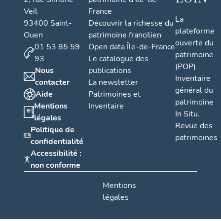
Veil
France
La
93400 Saint-
Découvrir la richesse du
plateforme
Ouen
patrimoine francilien
ouverte du
01 53 85 59
Open data Île-de-France
patrimoine
93
Le catalogue des
(POP)
Nous
publications
Inventaire
contacter
La newsletter
général du
Aide
Patrimoines et
patrimoine
Mentions
Inventaire
In Situ.
légales
Revue des
Politique de
patrimoines
confidentialité
Accessibilité :
non conforme
Mentions
légales