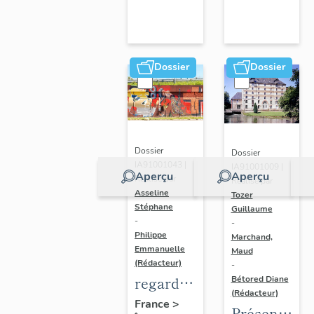
Dossier
Dossier
Dossier
Dossier
IA91001043 |
IA91001009 |
Aperçu
Aperçu
Réalisé par
Réalisé par
Asseline
Tozer
Stéphane
Guillaume
-
-
Philippe
Marchand,
Emmanuelle
Maud
(Rédacteur)
-
regard
Bétored Diane
(Rédacteur)
photographique
France
>
Présentatio