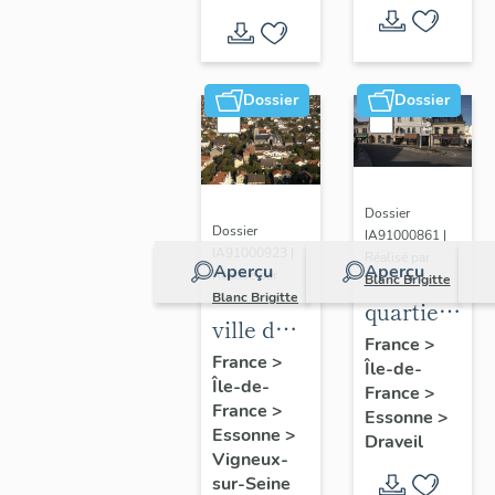
Dossier
Dossier
Dossier
Dossier
IA91000861 |
IA91000923 |
Réalisé par
Aperçu
Aperçu
Réalisé par
Blanc Brigitte
Blanc Brigitte
quartier
ville de
du
France
>
Vigneux-
France
>
Île-de-
centre
Île-de-
sur-
France
>
France
>
Essonne
>
Seine
Essonne
>
Draveil
Vigneux-
sur-Seine