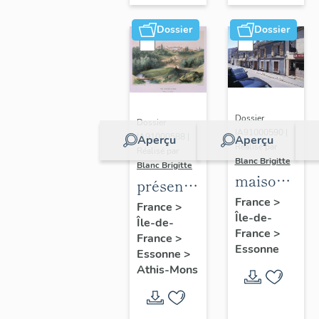
Dossier
Dossier
Dossier
Dossier
IA91000590 |
IA91000588 |
Aperçu
Aperçu
Réalisé par
Réalisé par
Blanc Brigitte
Blanc Brigitte
maisons,
présentation
immeubles
France
>
de la
France
>
Île-de-
Île-de-
commune
France
>
France
>
d'Athis-
Essonne
Essonne
>
Mons
Athis-Mons