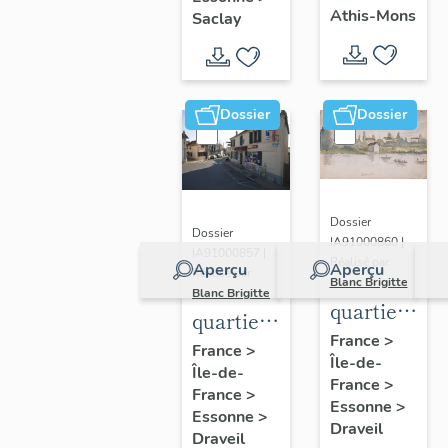
chanoines
universitaires
congrégation
Athis-Mons
Saclay
de la
du
de Saint-
congrégatio
plateau
Victor,
de Saint-
de
église
Dossier
Dossier
Victor,
Saclay
paroissiale
église
Saint-
paroissiale
Denis
Saint-
Dossier
Denis
Dossier
IA91000860 |
IA91000857 |
Réalisé par
Aperçu
Aperçu
Réalisé par
Blanc Brigitte
Blanc Brigitte
quartier
quartier
des
France
>
de
France
>
Île-de-
bords de
Île-de-
Mainville
France
>
Seine
France
>
Essonne
>
Essonne
>
Draveil
Draveil