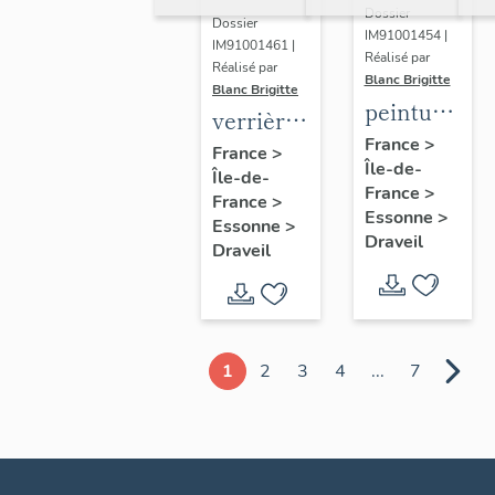
Une
Dossier
Dossier
reine
IM91001454 |
IM91001461 |
Réalisé par
(sainte
Réalisé par
Blanc Brigitte
Blanc Brigitte
Clotilde
peinture
verrière
?) et sa
monumenta
France
>
figurée :
France
>
fille
Île-de-
:
Île-de-
Immaculée
priant
France
>
Baptême
France
>
Conception
Essonne
>
dans une
Essonne
>
de Jésus
Draveil
Draveil
église
1
2
3
4
...
7