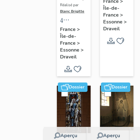
Paul
France
>
Réalisé par
Île-de-
Lafargue
Blanc Brigitte
France
>
4
Essonne
>
verrières
Draveil
France
>
Île-de-
historiées
France
>
: Saint
Essonne
>
Rémi
Draveil
instruisant
Clovis,
Baptême
Dossier
Dossier
de
Clovis,
Sainte
Clotilde
en
prière,
Aperçu
Aperçu