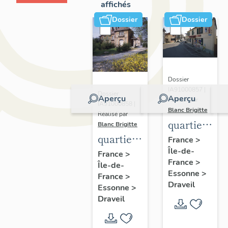
affichés
Dossier
Dossier
Dossier
IA91000857 |
Dossier
Aperçu
Aperçu
Réalisé par
IA91000858 |
Blanc Brigitte
Réalisé par
quartier
Blanc Brigitte
quartier
de
France
>
Île-de-
de
Mainville
France
>
France
>
Île-de-
Champrosay
Essonne
>
France
>
Draveil
Essonne
>
Draveil