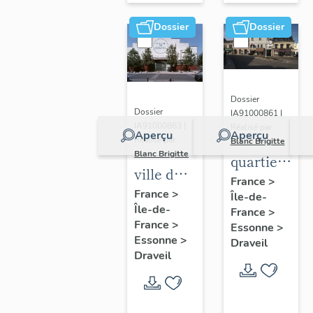
Dossier
Dossier
Dossier
Dossier
IA91000861 |
IA91000863 |
Réalisé par
Aperçu
Aperçu
Réalisé par
Blanc Brigitte
Blanc Brigitte
quartier
ville de
du
France
>
Draveil
France
>
Île-de-
centre
Île-de-
France
>
France
>
Essonne
>
Essonne
>
Draveil
Draveil