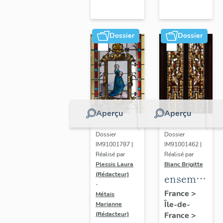
Dossier
Dossier
Aperçu
Aperçu
Dossier
Dossier
IM91001787 |
IM91001462 |
Réalisé par
Réalisé par
Plessis Laura
Blanc Brigitte
(Rédacteur)
ensemble
-
des
France
>
Métais
Île-de-
verrières
Marianne
France
>
(Rédacteur)
abstraites