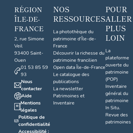
NOS
POUR
RÉGION
RESSOURCES
ALLER
ÎLE-DE-
PLUS
FRANCE
La photothèque du
LOIN
2, rue Simone
patrimoine d'Île-de-
Veil
France
La
93400 Saint-
Découvrir la richesse du
plateforme
Ouen
patrimoine francilien
ouverte du
01 53 85 59
Open data Île-de-France
patrimoine
93
Le catalogue des
(POP)
Nous
publications
Inventaire
contacter
La newsletter
général du
Aide
Patrimoines et
patrimoine
Mentions
Inventaire
In Situ.
légales
Revue des
Politique de
patrimoines
confidentialité
Accessibilité :