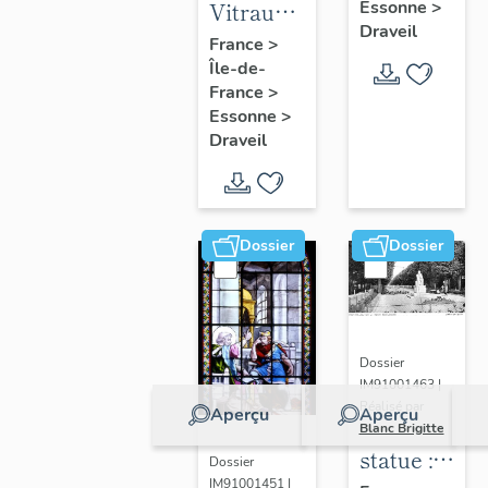
Essonne
>
Vitraux
de la
Draveil
des
France
>
chapelle
Île-de-
portes
France
>
de la
Essonne
>
villa
Draveil
Casteljad
Dossier
Dossier
Dossier
IM91001463 |
Réalisé par
Aperçu
Aperçu
Blanc Brigitte
statue :
Dossier
IM91001451 |