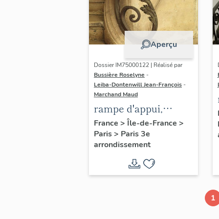
Aperçu
Dossier IM75000122 | Réalisé par
Bussière Roselyne
-
Leiba-Dontenwill Jean-François
-
Marchand Maud
rampe d'appui,
escalier de la maison
France
>
Île-de-France
>
Paris
>
Paris 3e
à porte cochère (non
arrondissement
étudié)
1