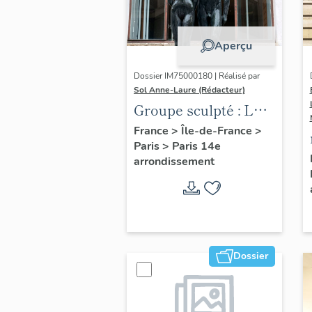
Aperçu
Dossier IM75000180 | Réalisé par
Sol Anne-Laure (Rédacteur)
Groupe sculpté : Les
Adolescents
France
>
Île-de-France
>
Paris
>
Paris 14e
arrondissement
Dossier