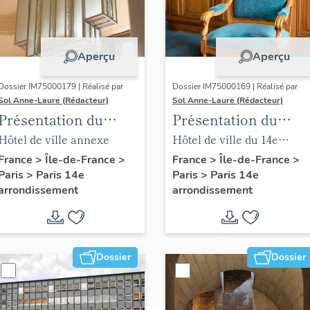
Aperçu
Aperçu
Dossier IM75000179 | Réalisé par
Dossier IM75000169 | Réalisé par
Sol Anne-Laure (Rédacteur)
Sol Anne-Laure (Rédacteur)
Présentation du
Présentation du
mobilier de la mairie
mobilier de la salle
Hôtel de ville annexe
Hôtel de ville du 14e
annexe
des mariages
arrondissement
France
>
Île-de-France
>
France
>
Île-de-France
>
Paris
>
Paris 14e
Paris
>
Paris 14e
arrondissement
arrondissement
Dossier
Dossier