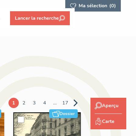
Ma sélection
(0)
s
Lancer la recherche
1
2
3
4
...
17
Aperçu
Dossier
Carte