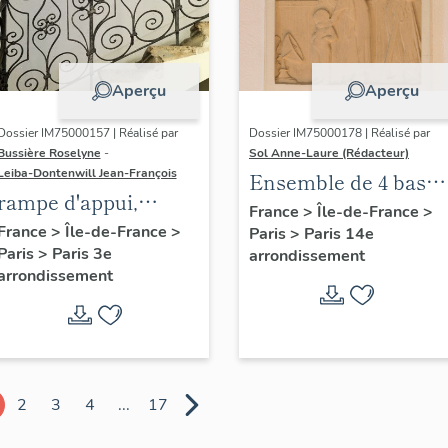
Aperçu
Aperçu
Dossier IM75000157 | Réalisé par
Dossier IM75000178 | Réalisé par
Bussière Roselyne
-
Sol Anne-Laure (Rédacteur)
Leiba-Dontenwill Jean-François
Ensemble de 4 bas
rampe d'appui,
reliefs : Les saisons
France
>
Île-de-France
>
escalier de la maison
France
>
Île-de-France
>
Paris
>
Paris 14e
Paris
>
Paris 3e
à porte cochère dite
arrondissement
arrondissement
hôtel de Bence (non
étudié)
2
3
4
...
17