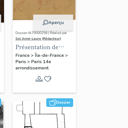
Aperçu
Dossier IA75000258 | Réalisé par
Sol Anne-Laure (Rédacteur)
Présentation de
l'étude du
France
>
Île-de-France
>
Paris
>
Paris 14e
patrimoine sur le
arrondissement
quartier du Petit-
Montrouge
Dossier