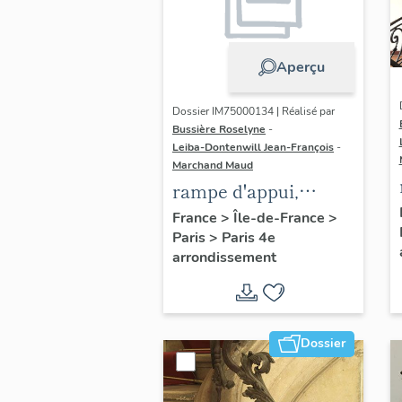
Aperçu
Dossier IM75000134 | Réalisé par
Bussière Roselyne
-
Leiba-Dontenwill Jean-François
-
Marchand Maud
rampe d'appui,
escalier de la maison
France
>
Île-de-France
>
Paris
>
Paris 4e
à porte cochère dite
arrondissement
hôtel Charpentier
(non étudié)
Dossier