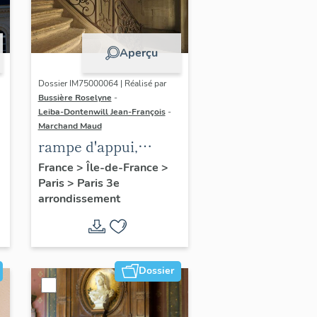
Aperçu
Dossier IM75000064 | Réalisé par
Bussière Roselyne
-
Leiba-Dontenwill Jean-François
-
Marchand Maud
rampe d'appui,
escalier de la maison
France
>
Île-de-France
>
Paris
>
Paris 3e
à porte cochère dite
arrondissement
hôtel Le Lièvre de
La Grange
Dossier