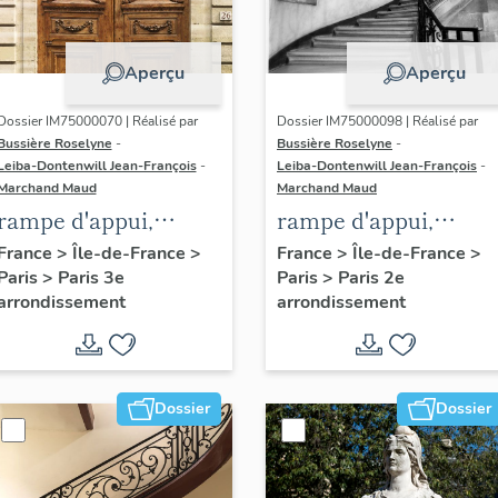
Aperçu
Aperçu
Dossier IM75000070 | Réalisé par
Dossier IM75000098 | Réalisé par
Bussière Roselyne
-
Bussière Roselyne
-
Leiba-Dontenwill Jean-François
-
Leiba-Dontenwill Jean-François
-
Marchand Maud
Marchand Maud
rampe d'appui,
rampe d'appui,
escalier de l' hôtel de
escalier de la maiso
France
>
Île-de-France
>
France
>
Île-de-France
>
Paris
>
Paris 3e
Paris
>
Paris 2e
Sandreville (non
à porte cochère (non
arrondissement
arrondissement
étudié)
étudié)
Dossier
Dossier