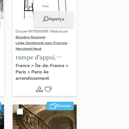
Aperçu
Dossier IM75000099 | Réalisé par
Bussière Roselyne
-
Leiba-Dontenwill Jean-François
-
Marchand Maud
rampe d'appui,
n
escalier de la maison
France
>
Île-de-France
>
Paris
>
Paris 4e
à porte cochère (non
arrondissement
étudié)
Dossier