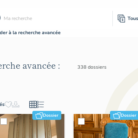
Tou
der à la recherche avancée
herche avancée :
338 dossiers
hés
Dossier
Dossier