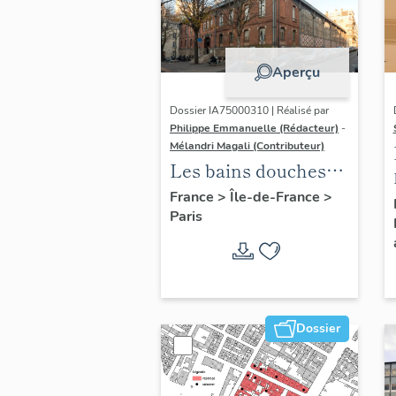
Aperçu
Dossier IA75000310 | Réalisé par
Philippe Emmanuelle (Rédacteur)
-
Mélandri Magali (Contributeur)
Les bains douches
municipaux de la
France
>
Île-de-France
>
Paris
ville de Paris
Dossier