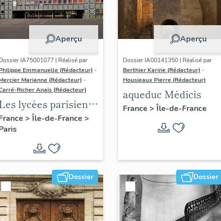
Aperçu
Aperçu
Dossier IA75001077 | Réalisé par
Dossier IA00141350 | Réalisé par
Philippe Emmanuelle (Rédacteur)
-
Berthier Karine (Rédacteur)
-
Mercier Marianne (Rédacteur)
-
Housieaux Pierre (Rédacteur)
Carré-Richer Anaïs (Rédacteur)
aqueduc Médicis
Les lycées parisiens
France
>
Île-de-France
de Jean-Claude
France
>
Île-de-France
>
Paris
Dondel et Roger
Dhuit
Dossier
Dossier