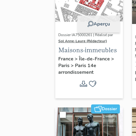
Aperçu
Dossier IA75000261 | Réalisé par
Sol Anne-Laure (Rédacteur)
Maisons-immeubles
France
>
Île-de-France
>
Paris
>
Paris 14e
arrondissement
Dossier