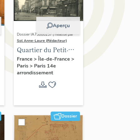
Aperçu
Dossier IA75000257 | Réalisé par
Sol Anne-Laure (Rédacteur)
Quartier du Petit-
Montrouge
France
>
Île-de-France
>
Paris
>
Paris 14e
arrondissement
Dossier