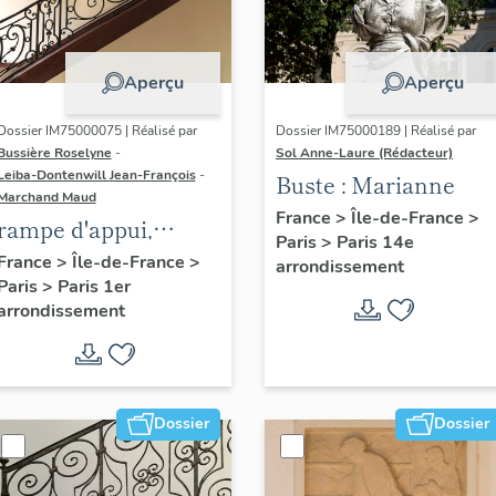
Aperçu
Aperçu
Dossier IM75000075 | Réalisé par
Dossier IM75000189 | Réalisé par
Bussière Roselyne
-
Sol Anne-Laure (Rédacteur)
Leiba-Dontenwill Jean-François
-
Buste : Marianne
Marchand Maud
France
>
Île-de-France
>
rampe d'appui,
Paris
>
Paris 14e
escalier de la maison
France
>
Île-de-France
>
arrondissement
Paris
>
Paris 1er
à porte cochère (non
arrondissement
étudié)
Dossier
Dossier