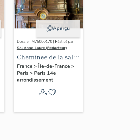
Aperçu
Dossier IM75000170 | Réalisé par
Sol Anne-Laure (Rédacteur)
Cheminée de la salle
des mariages
France
>
Île-de-France
>
Paris
>
Paris 14e
arrondissement