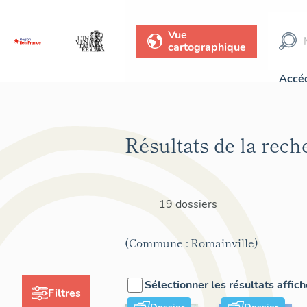
Vue
cartographique
Accéd
Résultats de la rech
19 dossiers
(Commune : Romainville)
Sélectionner les résultats affic
Filtres