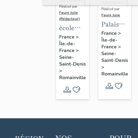
IA93000669 |
IA93000640 |
Réalisé par
Réalisé par
Faure Julie
Faure Julie
(Rédacteur)
Palais
école
des fêtes
France
>
primaire
France
>
Île-de-
(Le
Île-de-
Fraternité-
France
>
Pavillon)
France
>
Aubin
Seine-
Seine-
Saint-Denis
Saint-Denis
>
>
Romainville
Romainville
NOS
POUR