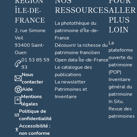
RÉGION
RESSOURCES
ALLER
ÎLE-DE-
PLUS
FRANCE
La photothèque du
LOIN
2, rue Simone
patrimoine d'Île-de-
Veil
France
La
93400 Saint-
Découvrir la richesse du
plateforme
Ouen
patrimoine francilien
ouverte du
01 53 85 59
Open data Île-de-France
patrimoine
93
Le catalogue des
(POP)
Nous
publications
Inventaire
contacter
La newsletter
général du
Aide
Patrimoines et
patrimoine
Mentions
Inventaire
In Situ.
légales
Revue des
Politique de
patrimoines
confidentialité
Accessibilité :
non conforme