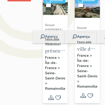
Dossier
Dossier
Dossier
Dossier
IA93000663 |
IA93000657 |
Réalisé par
Aperçu
Aperçu
Réalisé par
Faure Julie
Faure Julie
(Rédacteur)
ville de
présentation
Romainville
France
>
de
France
>
Île-de-
Île-de-
l'inventaire
France
>
France
>
de la
Seine-
Seine-
commune
Saint-Denis
Saint-Denis
>
de
>
Romainville
Romainville
Romainville