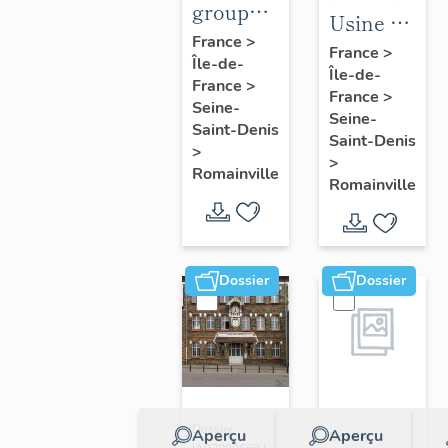
groupe
Usine de
scolaire
France
>
produits
France
>
Île-de-
Charcot-
Île-de-
pharmaceut
France
>
Barbusse
France
>
Roussel-
Seine-
Seine-
Saint-Denis
Uclaf,
Saint-Denis
>
puis
>
Romainville
Romainville
Sanofi-
Aventis
Dossier
Dossier
Dossier
Aperçu
Aperçu
Dossier