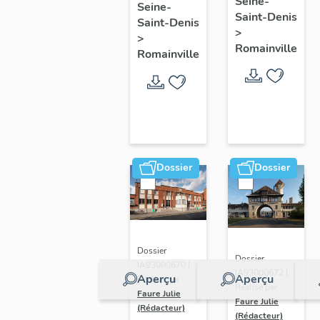
Seine-
Seine-
médico-
Saint-Denis
Saint-Denis
social
>
>
Romainville
Romainville
Dossier
Dossier
Dossier
Dossier
IA93000670 |
IA93000672 |
Aperçu
Aperçu
Réalisé par
Réalisé par
Faure Julie
Faure Julie
(Rédacteur)
(Rédacteur)