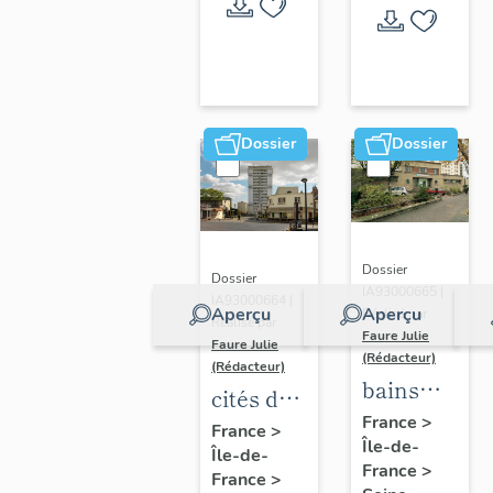
Dossier
Dossier
Dossier
Dossier
IA93000665 |
IA93000664 |
Aperçu
Aperçu
Réalisé par
Réalisé par
Faure Julie
Faure Julie
(Rédacteur)
(Rédacteur)
bains
cités de
douches,
France
>
Romainville
France
>
Île-de-
actuellemen
Île-de-
France
>
centre
France
>