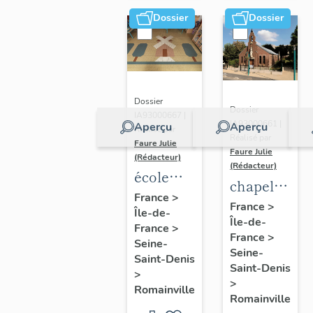
Dossier
Dossier
Dossier
Dossier
IA93000667 |
IA93000661 |
Aperçu
Aperçu
Réalisé par
Réalisé par
Faure Julie
Faure Julie
(Rédacteur)
(Rédacteur)
école
chapelle
maternelle
France
>
Sainte-
France
>
Île-de-
Danièle
Île-de-
Solange
France
>
Casanova
France
>
Seine-
Seine-
Saint-Denis
Saint-Denis
>
>
Romainville
Romainville