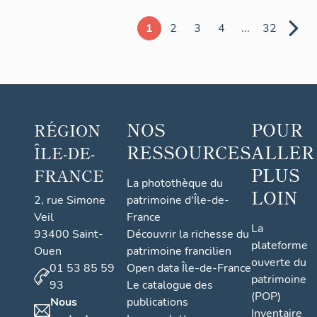
1
2
3
4
...
32
NOS
POUR
RÉGION
RESSOURCES
ALLER
ÎLE-DE-
PLUS
FRANCE
La photothèque du
LOIN
2, rue Simone
patrimoine d'Île-de-
Veil
France
La
93400 Saint-
Découvrir la richesse du
plateforme
Ouen
patrimoine francilien
ouverte du
01 53 85 59
Open data Île-de-France
patrimoine
93
Le catalogue des
(POP)
Nous
publications
Inventaire