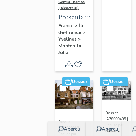
Gentili Thomas
(Rédacteur)
Présentation
de l'étude
France
>
Île-
de-France
>
Yvelines
>
Mantes-la-
Jolie
Dossier
Dossier
Dossier
IA78000495 |
Dossier
Réalisé par
IA78000985 |
Aperçu
Aperçu
Bussière
Réalisé par