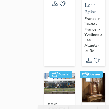
Le
mobilier
Eglise
de
paroissiale
France
>
Île-de-
l'église
Saint-
France
>
paroissial
Nicolas
Yvelines
>
Saint-
Les
Nicolas
Alluets-
le-Roi
Dossier
Dossier
Dossier
IM78002670 |