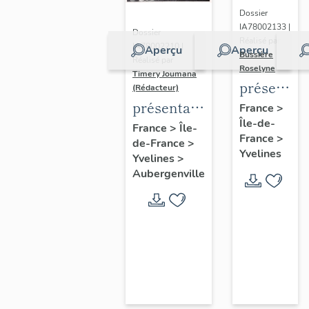
Dossier
IA78002133 |
Dossier
Réalisé par
IA78002210 |
Aperçu
Aperçu
Bussière
Réalisé par
Roselyne
Timery Joumana
présentat
(Rédacteur)
du
présentation
France
>
Île-de-
diagnostic
de l'étude
France
>
Île-
France
>
patrimonia
de-France
>
d'Elisabethville
Yvelines
Yvelines
>
urbain
Aubergenville
et
paysager
de
Seine-
Aval