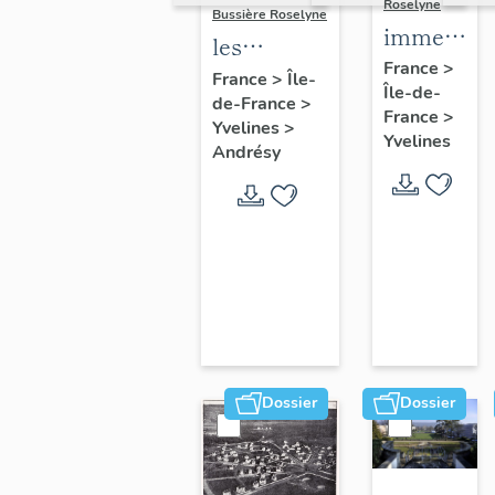
Roselyne
Bussière Roselyne
immeubles
les
maisons,
France
>
immeubles,
France
>
Île-
Île-de-
fermes
de-France
>
maisons et
France
>
Yvelines
>
fermes du
Yvelines
Andrésy
canton
d'Andrésy
Dossier
Dossier