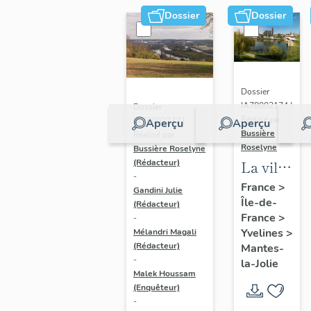
Dossier
Dossier
Dossier
IA78002174 |
Dossier
Réalisé par
IA78002272 |
Aperçu
Aperçu
Bussière
Réalisé par
Roselyne
Bussière Roselyne
La ville
(Rédacteur)
-
de
France
>
Gandini Julie
Île-de-
Mantes-
(Rédacteur)
France
>
-
la-Jolie
Yvelines
>
Mélandri Magali
(Rédacteur)
Mantes-
-
la-Jolie
Malek Houssam
(Enquêteur)
-