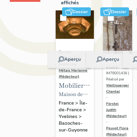
affichés
Dossier
Dossier
Dossier
IM78002723 |
Aperçu
Aperçu
Réalisé par
Dossier
Métais Marianne
IM78001436 |
(Rédacteur)
Réalisé par
Mobilier
Waltisperger
Chantal
de la
Maison de
-
maison
villégiature
France
>
Île-
Förstel
de-France
>
Louis
Judith
dite maison
Yvelines
>
(Rédacteur)
Carré
Louis Carré
-
Bazoches-
Peuvot Flora
sur-Guyonne
(Rédacteur)