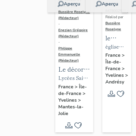
Aperçu
Aperçu
Dossier
Réalisé par
IM78002588 |
Bussière Roselyne
Réalisé par
(Rédacteur)
Bussière
-
Roselyne
Enezian Grégoire
le
(Rédacteur)
-
mobilier
église
Philippe
de
paroissiale
Emmanuelle
France
>
(Rédacteur)
Île-de-
l'église
Saint-
Le décor
France
>
Saint-
Germain
Yvelines
>
des lycées
Lycées Saint-
Germain-
Andrésy
de Mantes
Exupéry et
France
>
Île-
de-
de-France
>
Jean Rostand
Paris
Yvelines
>
(liste
Mantes-la-
supplémen
Jolie