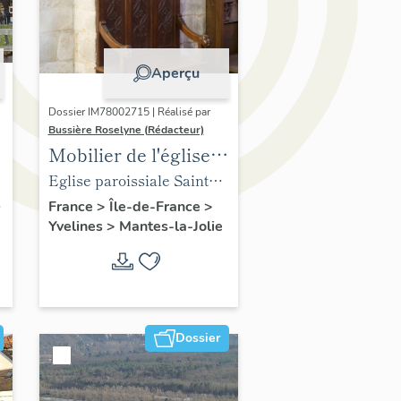
Aperçu
Dossier IM78002715 | Réalisé par
Bussière Roselyne (Rédacteur)
Mobilier de l'église
Sainte-Anne de
Eglise paroissiale Sainte-
Gassicourt
Anne
France
>
Île-de-France
>
Yvelines
>
Mantes-la-Jolie
Dossier