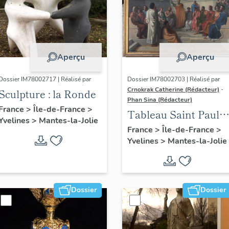
Aperçu
Aperçu
Dossier IM78002717 | Réalisé par
Dossier IM78002703 | Réalisé par
Crnokrak Catherine (Rédacteur)
-
Sculpture : la Ronde
Phan Sina (Rédacteur)
France
>
Île-de-France
>
Tableau Saint Paul à
Yvelines
>
Mantes-la-Jolie
Athènes
France
>
Île-de-France
>
Yvelines
>
Mantes-la-Jolie
Dossier
Dossier