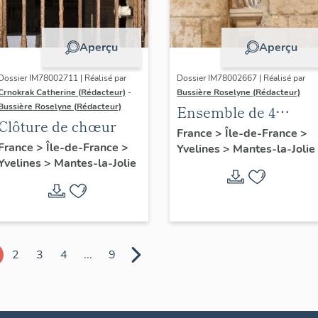
Aperçu
Aperçu
Dossier IM78002711 | Réalisé par
Dossier IM78002667 | Réalisé par
Crnokrak Catherine (Rédacteur)
-
Bussière Roselyne (Rédacteur)
Bussière Roselyne (Rédacteur)
Ensemble de 4
Clôture de chœur
statues
France
>
Île-de-France
>
France
>
Île-de-France
>
Yvelines
>
Mantes-la-Jolie
Yvelines
>
Mantes-la-Jolie
2
3
4
...
9