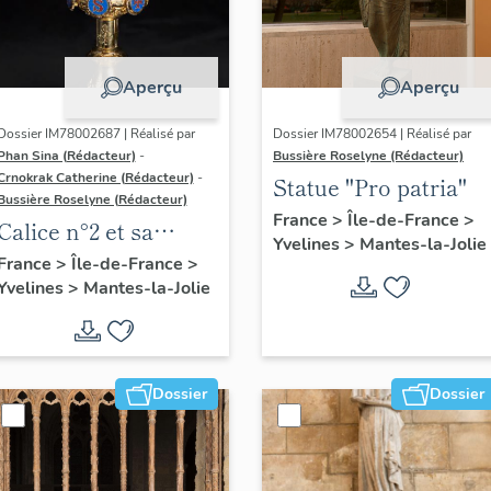
Aperçu
Aperçu
Dossier IM78002687 | Réalisé par
Dossier IM78002654 | Réalisé par
Phan Sina (Rédacteur)
-
Bussière Roselyne (Rédacteur)
Crnokrak Catherine (Rédacteur)
-
Statue "Pro patria"
Bussière Roselyne (Rédacteur)
France
>
Île-de-France
>
Calice n°2 et sa
Yvelines
>
Mantes-la-Jolie
patène
France
>
Île-de-France
>
Yvelines
>
Mantes-la-Jolie
Dossier
Dossier