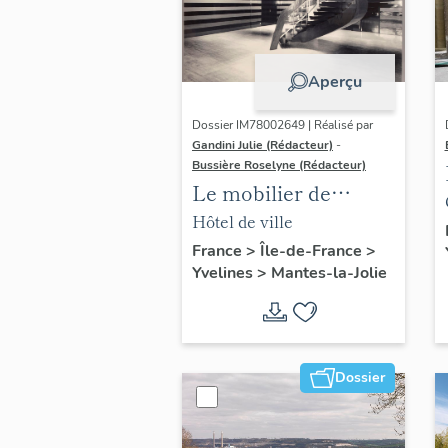
Aperçu
Dossier IM78002649 | Réalisé par
Gandini Julie (Rédacteur)
-
Bussière Roselyne (Rédacteur)
Le mobilier de
l'hôtel de ville
Hôtel de ville
France
>
Île-de-France
>
Yvelines
>
Mantes-la-Jolie
Dossier