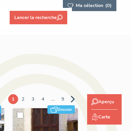
Ma sélection
(0)
s
Lancer la recherche
1
2
3
4
...
9
Aperçu
Dossier
Carte