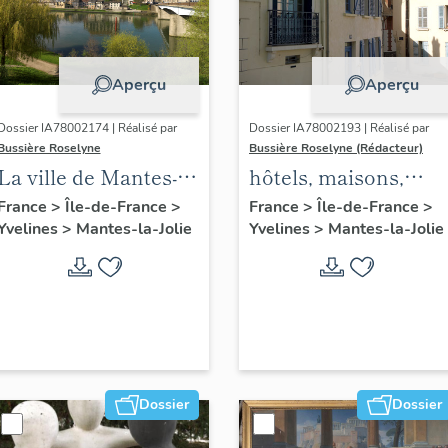
Aperçu
Aperçu
Dossier IA78002174 | Réalisé par
Dossier IA78002193 | Réalisé par
Bussière Roselyne
Bussière Roselyne (Rédacteur)
La ville de Mantes-la-
hôtels, maisons,
Jolie
immeubles
France
>
Île-de-France
>
France
>
Île-de-France
>
Yvelines
>
Mantes-la-Jolie
Yvelines
>
Mantes-la-Jolie
Dossier
Dossier