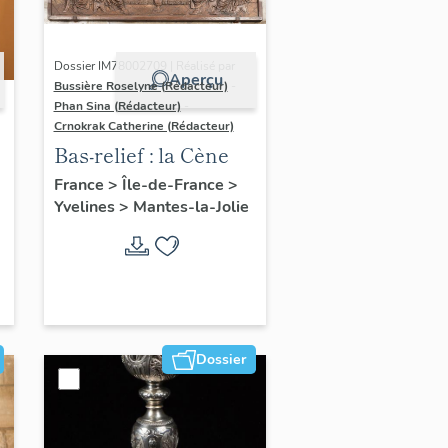
Dossier IM78002709 | Réalisé par
Aperçu
Bussière Roselyne (Rédacteur)
-
Phan Sina (Rédacteur)
-
Crnokrak Catherine (Rédacteur)
Bas-relief : la Cène
France
>
Île-de-France
>
Yvelines
>
Mantes-la-Jolie
Dossier