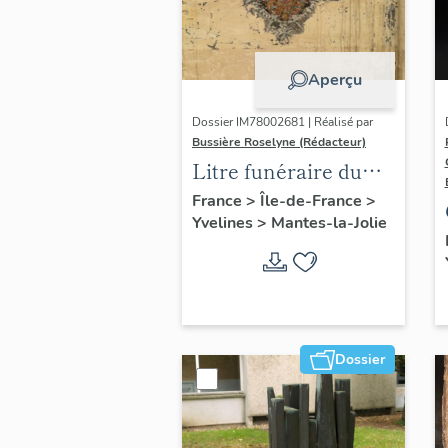
Aperçu
Dossier IM78002681 | Réalisé par
Bussière Roselyne (Rédacteur)
Litre funéraire du
prince de Conti
France
>
Île-de-France
>
Yvelines
>
Mantes-la-Jolie
Dossier