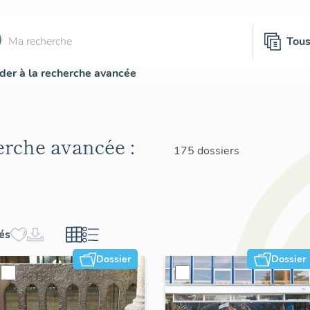
Tou
der à la recherche avancée
herche avancée :
175 dossiers
hés
Dossier
Dossier