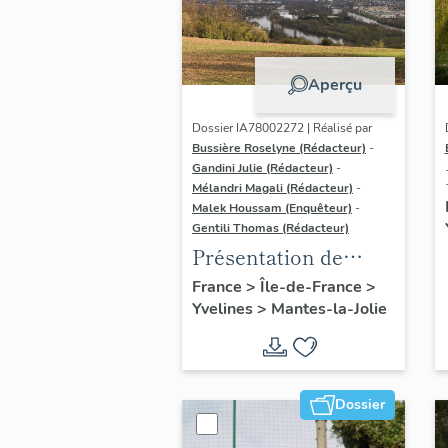
Aperçu
Dossier IA78002272 | Réalisé par
Bussière Roselyne (Rédacteur)
-
Gandini Julie (Rédacteur)
-
Mélandri Magali (Rédacteur)
-
Malek Houssam (Enquêteur)
-
Gentili Thomas (Rédacteur)
Présentation de
l'étude
France
>
Île-de-France
>
Yvelines
>
Mantes-la-Jolie
Dossier