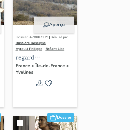
Aperçu
Dossier IA78002135 | Réalisé par
Bussière Roselyne
-
Ayrault Philippe
-
Bréant Lise
regard
photographique sur
France
>
Île-de-France
>
Yvelines
le territoire de Seine-
Aval
Dossier