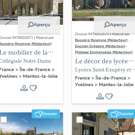
Aperçu
Aperçu
Dossier IM78002670 | Réalisé par
Dossier IM78002671 | Réalisé par
Bussière Roselyne (Rédacteur)
-
Bussière Roselyne (Rédacteur)
Enezian Grégoire (Rédacteur)
-
Le mobilier de la
Philippe Emmanuelle (Rédacteur)
collégiale
Le décor des lycées
Collégiale Notre-Dame
de Mantes
Lycées Saint-Exupéry et
France
>
Île-de-France
>
Yvelines
>
Mantes-la-Jolie
Jean Rostand
France
>
Île-de-France
>
Yvelines
>
Mantes-la-Jolie
Dossier
Dossier