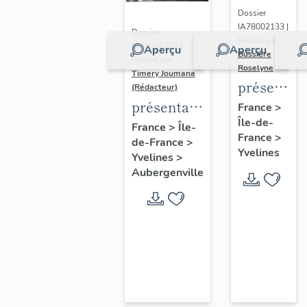
Dossier
IA78002133 |
Dossier
Réalisé par
IA78002210 |
Aperçu
Aperçu
Bussière
Réalisé par
Roselyne
Timery Joumana
présentat
(Rédacteur)
du
présentation
France
>
Île-de-
diagnostic
de l'étude
France
>
Île-
France
>
patrimonia
de-France
>
d'Elisabethville
Yvelines
Yvelines
>
urbain
Aubergenville
et
paysager
de
Seine-
Aval