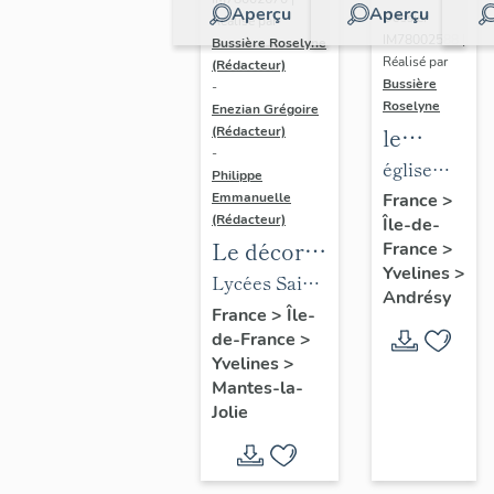
Aperçu
Aperçu
Dossier
Réalisé par
IM78002588 |
Bussière Roselyne
Réalisé par
(Rédacteur)
Bussière
-
Roselyne
Enezian Grégoire
le
(Rédacteur)
-
mobilier
église
Philippe
de
paroissiale
Emmanuelle
France
>
(Rédacteur)
Île-de-
l'église
Saint-
Le décor
France
>
Saint-
Germain
Yvelines
>
des lycées
Lycées Saint-
Germain-
Andrésy
de Mantes
Exupéry et
France
>
Île-
de-
de-France
>
Jean Rostand
Paris
Yvelines
>
(liste
Mantes-la-
supplémen
Jolie