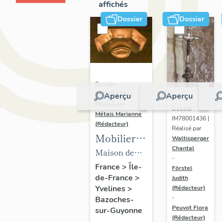
affichés
Dossier
Dossier
Dossier
IM78002723 |
Aperçu
Aperçu
Réalisé par
Dossier
Métais Marianne
IM78001436 |
(Rédacteur)
Réalisé par
Mobilier
Waltisperger
Chantal
de la
Maison de
-
maison
villégiature
France
>
Île-
Förstel
de-France
>
Louis
Judith
dite maison
Yvelines
>
(Rédacteur)
Carré
Louis Carré
-
Bazoches-
Peuvot Flora
sur-Guyonne
(Rédacteur)