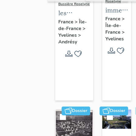
Roselyne
Bussière Roselyne
immeubles
les
maisons,
France
>
immeubles,
France
>
Île-
Île-de-
fermes
de-France
>
maisons et
France
>
Yvelines
>
fermes du
Yvelines
Andrésy
canton
d'Andrésy
Dossier
Dossier