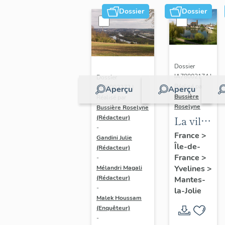
Dossier
Dossier
Dossier
IA78002174 |
Dossier
Réalisé par
IA78002272 |
Aperçu
Aperçu
Bussière
Réalisé par
Roselyne
Bussière Roselyne
La ville
(Rédacteur)
-
de
France
>
Gandini Julie
Île-de-
Mantes-
(Rédacteur)
France
>
-
la-Jolie
Yvelines
>
Mélandri Magali
(Rédacteur)
Mantes-
-
la-Jolie
Malek Houssam
(Enquêteur)
-