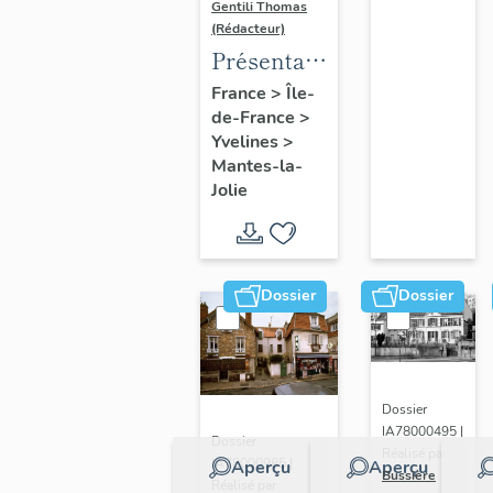
Gentili Thomas
(Rédacteur)
Présentation
de l'étude
France
>
Île-
de-France
>
Yvelines
>
Mantes-la-
Jolie
Dossier
Dossier
Dossier
IA78000495 |
Dossier
Réalisé par
IA78000985 |
Aperçu
Aperçu
Bussière
Réalisé par