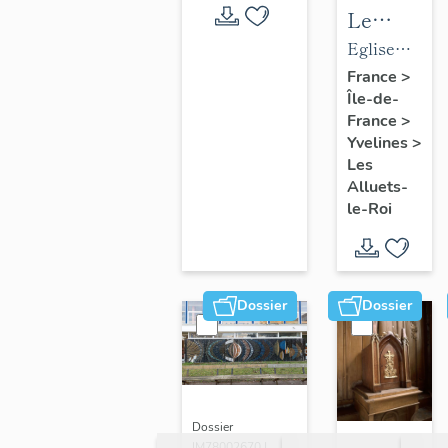
Le
mobilier
Eglise
de
paroissiale
France
>
Île-de-
l'église
Saint-
France
>
paroissial
Nicolas
Yvelines
>
Saint-
Les
Nicolas
Alluets-
le-Roi
Dossier
Dossier
Dossier
IM78002670 |