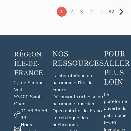
1
2
3
4
...
32
NOS
POUR
RÉGION
RESSOURCES
ALLER
ÎLE-DE-
PLUS
FRANCE
La photothèque du
LOIN
2, rue Simone
patrimoine d'Île-de-
Veil
France
La
93400 Saint-
Découvrir la richesse du
plateforme
Ouen
patrimoine francilien
ouverte du
01 53 85 59
Open data Île-de-France
patrimoine
93
Le catalogue des
(POP)
Nous
publications
Inventaire