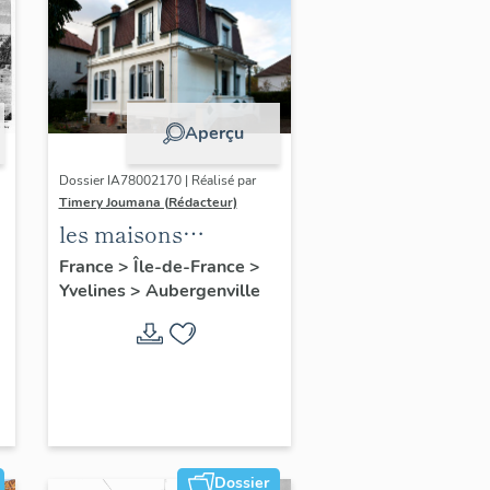
Aperçu
Dossier IA78002170 | Réalisé par
Timery Joumana (Rédacteur)
les maisons
d'Elisabethville
France
>
Île-de-France
>
Yvelines
>
Aubergenville
Dossier