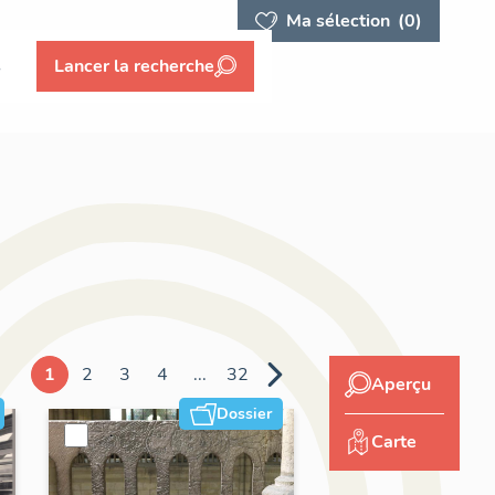
Ma sélection
(0)
s
Lancer la recherche
1
2
3
4
...
32
Aperçu
Dossier
Carte