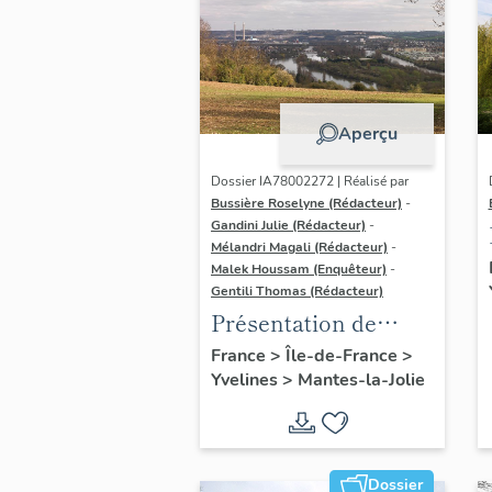
Aperçu
Dossier IA78002272 | Réalisé par
Bussière Roselyne (Rédacteur)
-
Gandini Julie (Rédacteur)
-
Mélandri Magali (Rédacteur)
-
Malek Houssam (Enquêteur)
-
Gentili Thomas (Rédacteur)
Présentation de
l'étude
France
>
Île-de-France
>
Yvelines
>
Mantes-la-Jolie
Dossier