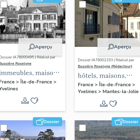
Aperçu
Aperçu
Dossier IA78000495 | Réalisé par
Dossier IA78002193 | Réalisé par
Bussière Roselyne
Bussière Roselyne (Rédacteur)
immeubles, maisons,
hôtels, maisons,
fermes
France
>
Île-de-France
>
immeubles
France
>
Île-de-France
>
Yvelines
Yvelines
>
Mantes-la-Jolie
Dossier
Dossier