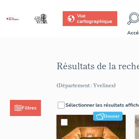
Vue
cartographique
Accé
Résultats de la rec
(Département : Yvelines)
Sélectionner les résultats affic
Filtres
Dossier