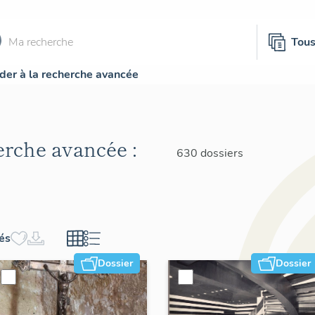
Tou
der à la recherche avancée
herche avancée :
630 dossiers
hés
Dossier
Dossier