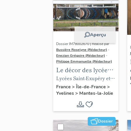
Aperçu
Dossier IM78002670 | Réalisé par
Bussière Roselyne (Rédacteur)
-
Enezian Grégoire (Rédacteur)
-
Philippe Emmanuelle (Rédacteur)
Le décor des lycées
de Mantes
Lycées Saint-Exupéry et
Jean Rostand
France
>
Île-de-France
>
Yvelines
>
Mantes-la-Jolie
Dossier