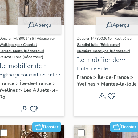
Aperçu
Aperçu
Dossier IM78001436 | Réalisé par
Dossier IM78002649 | Réalisé par
Waltisperger Chantal
-
Gandini Julie (Rédacteur)
-
Förstel Judith (Rédacteur)
-
Bussière Roselyne (Rédacteur)
Peuvot Flora (Rédacteur)
Le mobilier de
Le mobilier de
l'hôtel de ville
Hôtel de ville
l'église paroissiale
Eglise paroissiale Saint-
France
>
Île-de-France
>
Saint-Nicolas
Nicolas
France
>
Île-de-France
>
Yvelines
>
Mantes-la-Jolie
Yvelines
>
Les Alluets-le-
Roi
Dossier
Dossier