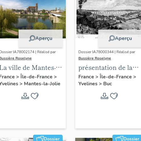
Aperçu
Aperçu
Dossier IA78002174 | Réalisé par
Dossier IA78000344 | Réalisé par
Bussière Roselyne
Bussière Roselyne
La ville de Mantes-la-
présentation de la
Jolie
commune de Buc
France
>
Île-de-France
>
France
>
Île-de-France
>
Yvelines
>
Mantes-la-Jolie
Yvelines
>
Buc
Dossier
Dossier