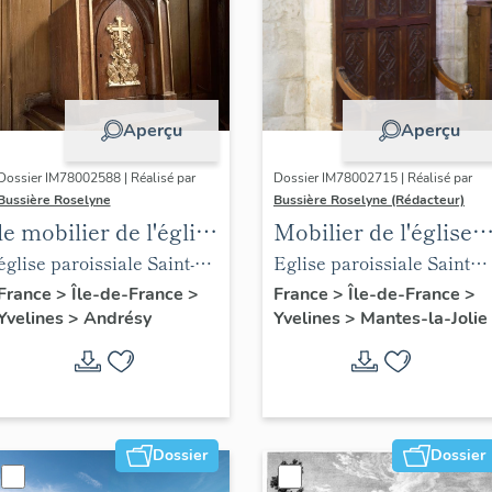
Aperçu
Aperçu
Dossier IM78002588 | Réalisé par
Dossier IM78002715 | Réalisé par
Bussière Roselyne
Bussière Roselyne (Rédacteur)
le mobilier de l'église
Mobilier de l'église
Saint-Germain-de-
Sainte-Anne de
église paroissiale Saint-
Eglise paroissiale Sainte-
Paris (liste
Gassicourt
Germain
Anne
France
>
Île-de-France
>
France
>
Île-de-France
>
Yvelines
>
Andrésy
Yvelines
>
Mantes-la-Jolie
supplémentaire)
Dossier
Dossier