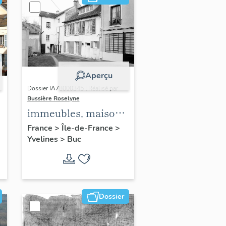
Aperçu
Dossier IA78000345 | Réalisé par
Bussière Roselyne
immeubles, maisons,
fermes
France
>
Île-de-France
>
Yvelines
>
Buc
Dossier