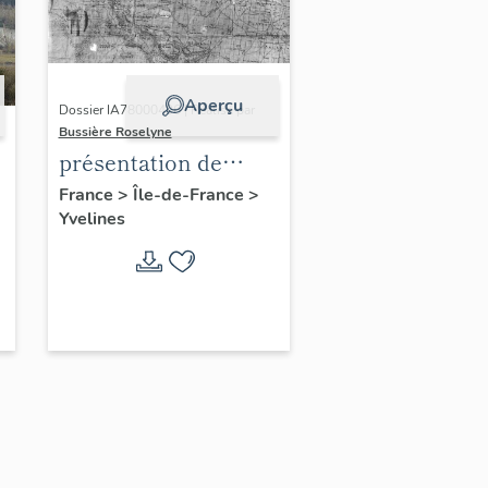
Aperçu
Dossier IA78000496 | Réalisé par
Bussière Roselyne
présentation de
l'étude du
France
>
Île-de-France
>
Yvelines
patrimoine de l'aire
d'étude Versailles
périphérie sud
-