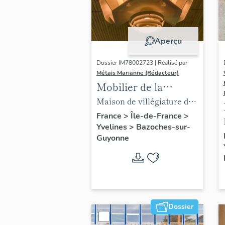
Aperçu
Dossier IM78002723 | Réalisé par
Métais Marianne (Rédacteur)
Mobilier de la
maison Louis Carré
Maison de villégiature dite
maison Louis Carré
France
>
Île-de-France
>
Yvelines
>
Bazoches-sur-
Guyonne
Dossier