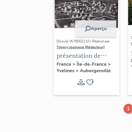
Aperçu
Dossier IA78002210 | Réalisé par
Timery Joumana (Rédacteur)
présentation de
l'étude
France
>
Île-de-France
>
Yvelines
>
Aubergenville
d'Elisabethville
1