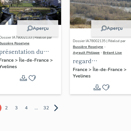
Aperçu
Aperçu
Dossier IA78002133 | Réalisé par
Dossier IA78002135 | Réalisé par
Bussière Roselyne
Bussière Roselyne
-
présentation du
Ayrault Philippe
-
Bréant Lise
diagnostic
regard
France
>
Île-de-France
>
Yvelines
patrimonial, urbain
photographique sur
France
>
Île-de-France
>
et paysager de Seine-
Yvelines
le territoire de Seine
Aval
Aval
2
3
4
...
32