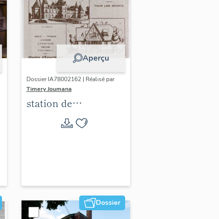
Aperçu
Dossier IA78002162 | Réalisé par
Timery Joumana
station de
villégiature
d'Elisabethville
Dossier