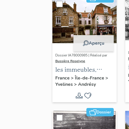
Aperçu
Dossier IA78000985 | Réalisé par
Bussière Roselyne
les immeubles,
maisons et fermes
France
>
Île-de-France
>
Yvelines
>
Andrésy
du canton d'Andrésy
Dossier