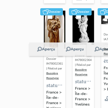
Dossier
Dossier
D
Dos
IA
| R
Aperçu
Aperçu
Aper
Bu
Ro
Dossier
Dossier
é
IM78002364
IM78002361
| Réalisé par
a
Fr
| Réalisé par
Bussière
Îl
di
Bussière
Roselyne
Fr
Roselyne
a
statue :
Yv
statue :
L
Vierge
France
>
>
Vierge
France
>
B
Île-de-
à
Île-de-
à
France
>
l'Enfant
France
>
Yvelines
l'Enfant