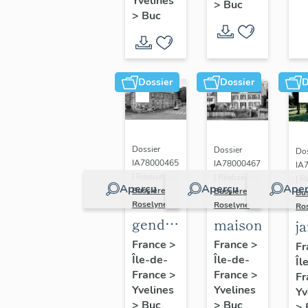
(n°1)
Yvelines
>
Buc
(n°2)
>
Buc
Dossier
Dossier
D
Dossier
Dossier
Dos
IA78000465
IA78000467
IA
| Réalisé par
| Réalisé par
| R
Aperçu
Aperçu
Aper
Bussière
Bussière
Bu
Roselyne
Roselyne
Ro
gendarmerie,
maison
j
actuellement
France
>
France
>
Fr
Île-de-
immeuble
Île-de-
Îl
France
>
France
>
Fr
Yvelines
Yvelines
Yv
>
Buc
>
Buc
>