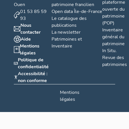
plateforme
Ouen
patrimoine francilien
ouverte du
01 53 85 59
Open data Île-de-France
patrimoine
93
Le catalogue des
(POP)
Nous
publications
Inventaire
contacter
La newsletter
général du
Aide
Patrimoines et
patrimoine
Mentions
Inventaire
In Situ.
légales
Revue des
Politique de
patrimoines
confidentialité
Accessibilité :
non conforme
Mentions
légales