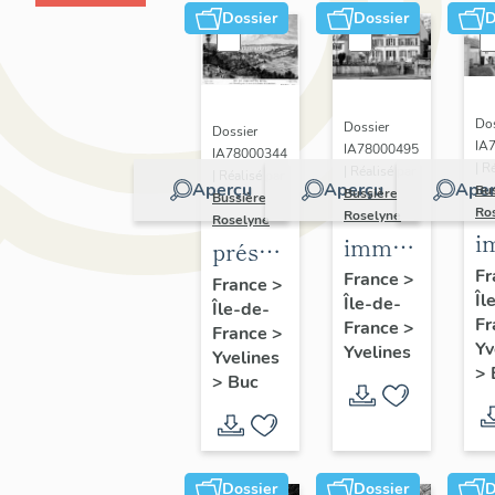
Dossier
Dossier
D
Dos
Dossier
Dossier
IA
IA78000495
IA78000344
| R
| Réalisé par
| Réalisé par
Aperçu
Aperçu
Aper
Bu
Bussière
Bussière
Ro
Roselyne
Roselyne
i
immeubles,
présentation
m
maisons,
Fr
de la
France
>
France
>
Îl
f
Île-de-
fermes
Île-de-
commune
Fr
France
>
France
>
de Buc
Yv
Yvelines
Yvelines
>
>
Buc
Dossier
Dossier
D