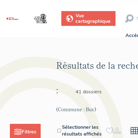
Vue
cartographique
Accéd
Résultats de la rec
:
41 dossiers
(Commune : Buc)
Sélectionner les
Filtres
résultats affichés