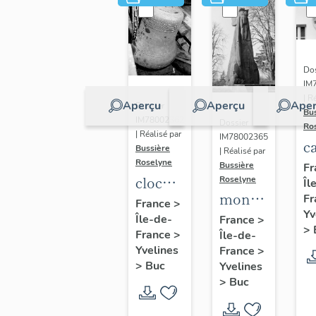
Dos
IM
| R
Aperçu
Aperçu
Aper
Dossier
Bu
IM78002362
Dossier
Ro
| Réalisé par
IM78002365
c
Bussière
| Réalisé par
s
Roselyne
Bussière
Fr
cloche
Roselyne
Îl
monument
Fr
dite
France
>
Yv
funéraire
Île-de-
Louise
France
>
>
France
>
Île-de-
de
Auguste
Yvelines
France
>
Jean
Adélaïde
>
Buc
Yvelines
Casale
>
Buc