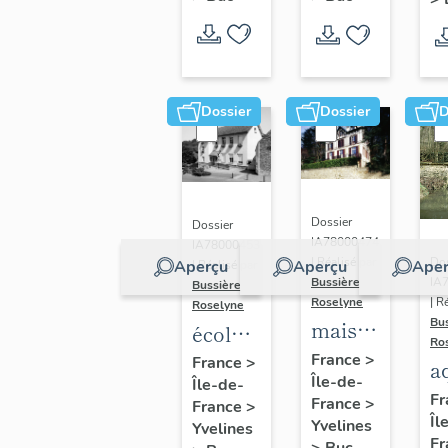
Dossier
Dossier
D
Dossier
Dossier
IA78000474
IA78000453
Dos
| Réalisé par
Aperçu
Aperçu
Aper
| Réalisé par
IA
Bussière
Bussière
| R
Roselyne
Roselyne
Bu
maison
école
Ro
dite
primaire
France
>
France
>
a
Île-de-
villa
Île-de-
de
di
Fr
France
>
France
>
Saint
filles,
Îl
A
Yvelines
Yvelines
Marie
actuellement
Fr