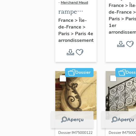
-
Marchand Maud
d'appui,
France
>
Île
rampe
de-France
>
escalier 
d'appui,
Paris
>
Pari
France
>
Île-
la maison
1er
de-France
>
escalier de
porte
arrondisse
Paris
>
Paris 4e
la maison à
cochère
arrondissement
porte
(non étud
cochère
dite hôtel
Charpentier
Dossier
Doss
(non étudié)
Aperçu
Aperçu
Dossier IM75000122
Dossier IM7500