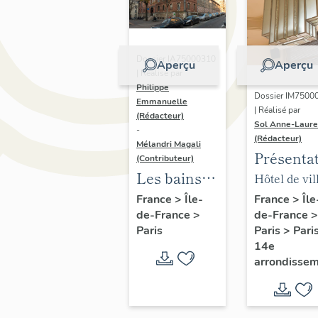
Dossier IA75000310
Aperçu
Aperçu
| Réalisé par
Philippe
Dossier IM7500
Emmanuelle
| Réalisé par
(Rédacteur)
Sol Anne-Laure
-
(Rédacteur)
Mélandri Magali
Présenta
(Contributeur)
du mobili
Les bains
Hôtel de vil
de la mai
douches
annexe
France
>
Île
France
>
Île-
de-France
>
de-France
>
annexe
municipaux
Paris
>
Pari
Paris
de la ville
14e
de Paris
arrondisse