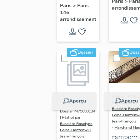
Paris
>
Pari
l' hôtel d
Paris
>
Paris
Adolescents
arrondisse
Sandrevil
14e
arrondissement
(non étud
Dossier
Doss
Dossier IM7500
Aperçu
Aperçu
| Réalisé par
Bussière Rosel
Dossier IM75000134
Leiba-Dontenwi
| Réalisé par
Jean-François
Bussière Roselyne
-
-
Marchand Ma
Leiba-Dontenwill
rampe
Jean-François