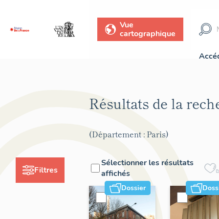
Vue
cartographique
Accéd
Résultats de la rec
(Département : Paris)
Sélectionner les résultats
Filtres
affichés
Dossier
Doss