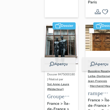
Paris
Dondel e
Roger
Dhuit
Dossier
Doss
Dossier IM7500
Aperçu
Aperçu
| Réalisé par
Bussière Rosel
Dossier IM75000180
Leiba-Dontenwi
| Réalisé par
Jean-François
Sol Anne-Laure
-
Marchand Ma
(Rédacteur)
rampe
Groupe
d'appui,
France
>
Île
sculpté :
France
>
Île-
de-France
>
escalier 
de-France
>
Les