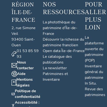
NOS
POUR
RÉGION
RESSOURCES
ALLER
ÎLE-DE-
PLUS
FRANCE
La photothèque du
LOIN
2, rue Simone
patrimoine d'Île-de-
Veil
France
La
93400 Saint-
Découvrir la richesse du
plateforme
Ouen
patrimoine francilien
ouverte du
01 53 85 59
Open data Île-de-France
patrimoine
93
Le catalogue des
(POP)
Nous
publications
Inventaire
contacter
La newsletter
général du
Aide
Patrimoines et
patrimoine
Mentions
Inventaire
In Situ.
légales
Revue des
Politique de
patrimoines
confidentialité
Accessibilité :