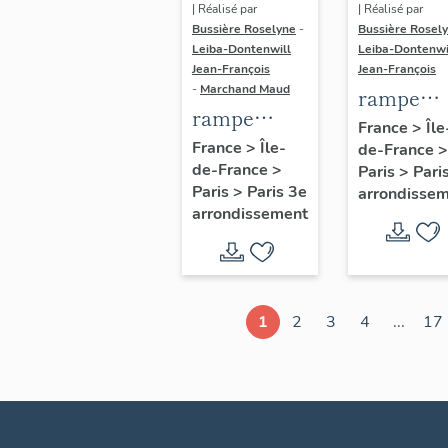
| Réalisé par
| Réalisé par
Bussière Roselyne
-
Bussière Rosel
Leiba-Dontenwill
Leiba-Dontenwi
Jean-François
Jean-François
-
Marchand Maud
rampe
rampe
d'appui,
France
>
Île
d'appui,
France
>
Île-
de-France
>
escalier 
de-France
>
escalier de
Paris
>
Pari
la maison
Paris
>
Paris 3e
arrondisse
la maison à
porte
arrondissement
porte
cochère
cochère
dite hôtel
(non étudié)
de Bence
(non étud
1
2
3
4
...
17