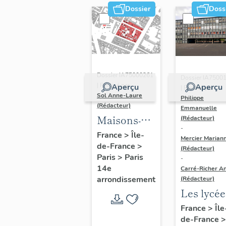
Dossier
Doss
Dossier IA75000261
Dossier IA7500
| Réalisé par
Aperçu
Aperçu
| Réalisé par
Sol Anne-Laure
Philippe
(Rédacteur)
Emmanuelle
Maisons-
(Rédacteur)
-
immeubles
France
>
Île-
Mercier Marian
de-France
>
(Rédacteur)
Paris
>
Paris
-
14e
Carré-Richer An
arrondissement
(Rédacteur)
Les lycée
parisiens
France
>
Île
de-France
>
Jean-Cla