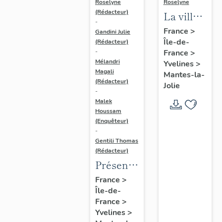
Roselyne
Roselyne
(Rédacteur)
La ville
-
de
France
>
Gandini Julie
Île-de-
Mantes-
(Rédacteur)
France
>
-
la-Jolie
Mélandri
Yvelines
>
Magali
Mantes-la-
(Rédacteur)
Jolie
-
Malek
Houssam
(Enquêteur)
-
Gentili Thomas
(Rédacteur)
Présentation
de
France
>
Île-de-
l'étude
France
>
Yvelines
>