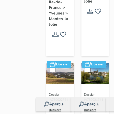
Jolie
Île-de-
de ville
France
>
Yvelines
>
Mantes-la-
Jolie
Dossier
Dossier
Dossier
Dossier
IA78002272 |
IA78002174 |
Aperçu
Aperçu
Réalisé par
Réalisé par
Bussière
Bussière