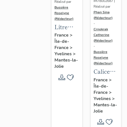
IM78002687 |
Réalisé par
Réalisé par
Bussière
Phan Sina
Roselyne
(Rédacteur)
(Rédacteur)
-
Litre
Crnokrak
funéraire
France
>
Catherine
(Rédacteur)
Île-de-
du
-
France
>
prince
Bussière
Yvelines
>
de Conti
Roselyne
Mantes-la-
(Rédacteur)
Jolie
Calice
n°2 et sa
France
>
Île-de-
patène
France
>
Yvelines
>
Mantes-la-
Jolie