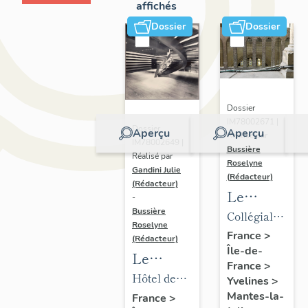
affichés
Dossier
Dossier
Dossier
IM78002671 |
Dossier
Aperçu
Aperçu
Réalisé par
IM78002649 |
Bussière
Réalisé par
Roselyne
Gandini Julie
(Rédacteur)
(Rédacteur)
Le
-
mobilier
Bussière
Collégiale
Roselyne
de la
Notre-
France
>
(Rédacteur)
Île-de-
collégiale
Dame
Le
France
>
mobilier
Hôtel de
Yvelines
>
de l'hôtel
ville
Mantes-la-
France
>