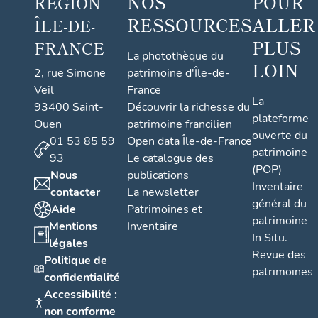
NOS
POUR
RÉGION
RESSOURCES
ALLER
ÎLE-DE-
PLUS
FRANCE
La photothèque du
LOIN
2, rue Simone
patrimoine d'Île-de-
Veil
France
La
93400 Saint-
Découvrir la richesse du
plateforme
Ouen
patrimoine francilien
ouverte du
01 53 85 59
Open data Île-de-France
patrimoine
93
Le catalogue des
(POP)
Nous
publications
Inventaire
contacter
La newsletter
général du
Aide
Patrimoines et
patrimoine
Mentions
Inventaire
In Situ.
légales
Revue des
Politique de
patrimoines
confidentialité
Accessibilité :
non conforme