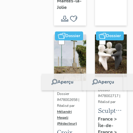
Mantes-la-
Jolie
Dossier
Dossier
Aperçu
Aperçu
Dossier
Dossier
IM78002717 |
IM78002658 |
Réalisé par
Réalisé par
Sculpture
Mélandri
: la
Magali
France
>
(Rédacteur)
Île-de-
Ronde
Croix
France
>