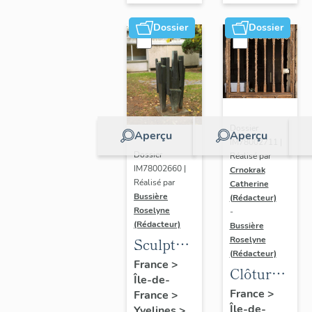
Dossier
Dossier
Dossier
Aperçu
Aperçu
IM78002711 |
Dossier
Réalisé par
IM78002660 |
Crnokrak
Réalisé par
Catherine
Bussière
(Rédacteur)
Roselyne
-
(Rédacteur)
Bussière
Sculpture
Roselyne
(Rédacteur)
: la
France
>
Clôture
Île-de-
Ronde
de
France
>
France
>
Île-de-
Yvelines
>