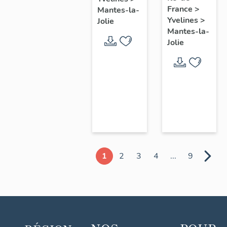
chœur
France
>
Mantes-la-
Yvelines
>
Jolie
Mantes-la-
Jolie
1
2
3
4
...
9