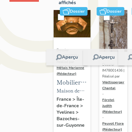
affichés
Dossier
Dossier
Dossier
IM78002723 |
Aperçu
Aperçu
Réalisé par
Dossier
Métais Marianne
IM78001436 |
(Rédacteur)
Réalisé par
Mobilier
Waltisperger
Chantal
de la
Maison de
-
maison
villégiature
France
>
Île-
Förstel
de-France
>
Louis
Judith
dite maison
Yvelines
>
(Rédacteur)
Carré
Louis Carré
-
Bazoches-
Peuvot Flora
sur-Guyonne
(Rédacteur)