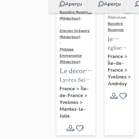
Aperçu
Aperçu
Dossier
Réalisé par
IM78002588 |
Bussière Roselyne
Réalisé par
(Rédacteur)
Bussière
-
Roselyne
Enezian Grégoire
le
(Rédacteur)
-
mobilier
église
Philippe
de
paroissiale
Emmanuelle
France
>
(Rédacteur)
Île-de-
l'église
Saint-
Le décor
France
>
Saint-
Germain
Yvelines
>
des lycées
Lycées Saint-
Germain-
Andrésy
de Mantes
Exupéry et
France
>
Île-
de-
de-France
>
Jean Rostand
Paris
Yvelines
>
(liste
Mantes-la-
supplémen
Jolie