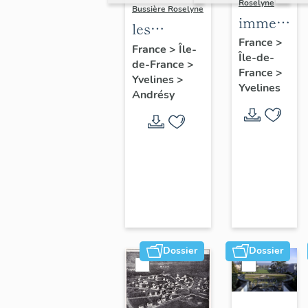
Roselyne
Bussière Roselyne
immeubles
les
maisons,
France
>
immeubles,
France
>
Île-
Île-de-
fermes
de-France
>
maisons et
France
>
Yvelines
>
fermes du
Yvelines
Andrésy
canton
d'Andrésy
Dossier
Dossier