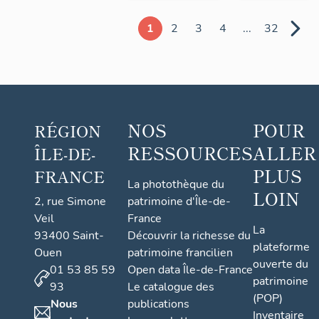
1
2
3
4
...
32
NOS
POUR
RÉGION
RESSOURCES
ALLER
ÎLE-DE-
PLUS
FRANCE
La photothèque du
LOIN
2, rue Simone
patrimoine d'Île-de-
Veil
France
La
93400 Saint-
Découvrir la richesse du
plateforme
Ouen
patrimoine francilien
ouverte du
01 53 85 59
Open data Île-de-France
patrimoine
93
Le catalogue des
(POP)
Nous
publications
Inventaire