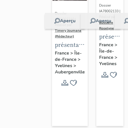
Dossier
IA78002133 |
Dossier
Réalisé par
IA78002210 |
Aperçu
Aperçu
Bussière
Réalisé par
Roselyne
Timery Joumana
présentat
(Rédacteur)
du
présentation
France
>
Île-de-
diagnostic
de l'étude
France
>
Île-
France
>
patrimonia
de-France
>
d'Elisabethville
Yvelines
Yvelines
>
urbain
Aubergenville
et
paysager
de
Seine-
Aval