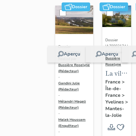
Dossier
Dossier
Dossier
IA78002174 |
Dossier
Réalisé par
IA78002272 |
Aperçu
Aperçu
Bussière
Réalisé par
Roselyne
Bussière Roselyne
La ville
(Rédacteur)
-
de
France
>
Gandini Julie
Île-de-
Mantes-
(Rédacteur)
France
>
-
la-Jolie
Yvelines
>
Mélandri Magali
(Rédacteur)
Mantes-
-
la-Jolie
Malek Houssam
(Enquêteur)
-