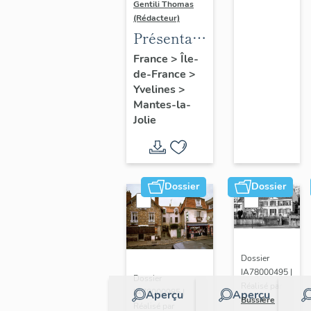
Gentili Thomas
(Rédacteur)
Présentation
de l'étude
France
>
Île-
de-France
>
Yvelines
>
Mantes-la-
Jolie
Dossier
Dossier
Dossier
IA78000495 |
Dossier
Réalisé par
IA78000985 |
Aperçu
Aperçu
Bussière
Réalisé par