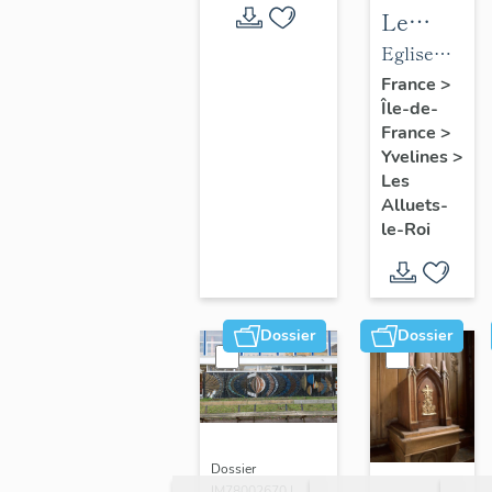
Le
mobilier
Eglise
de
paroissiale
France
>
Île-de-
l'église
Saint-
France
>
paroissial
Nicolas
Yvelines
>
Saint-
Les
Nicolas
Alluets-
le-Roi
Dossier
Dossier
Dossier
IM78002670 |