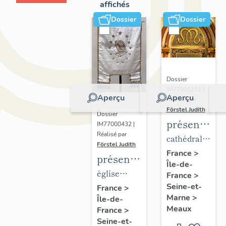
affichés
Dossier
Dossier
Dossier
IM77000251 |
Aperçu
Aperçu
Réalisé par
Förstel Judith
Dossier
présentatio
IM77000432 |
Réalisé par
du
cathédrale
Förstel Judith
mobilier
Saint-
France
>
présentation
Île-de-
de la
Etienne
du
église
France
>
cathédrale
mobilier
Seine-et-
paroissiale
France
>
de
Marne
>
Île-de-
de
Notre-
Meaux
Meaux
France
>
l'église
Dame du
Seine-et-