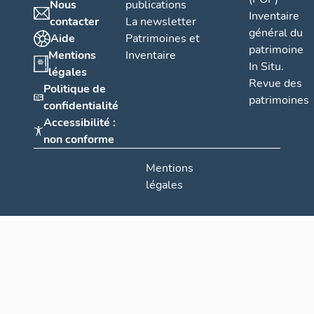
Nous
publications
Inventaire
contacter
La newsletter
général du
Aide
Patrimoines et
patrimoine
Mentions
Inventaire
In Situ.
légales
Revue des
Politique de
patrimoines
confidentialité
Accessibilité :
non conforme
Mentions
légales