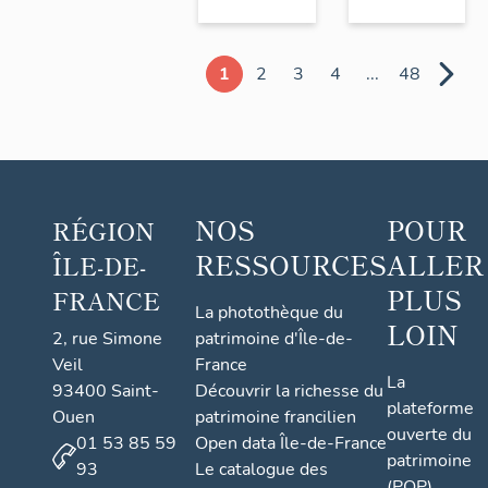
1
2
3
4
...
48
NOS
POUR
RÉGION
RESSOURCES
ALLER
ÎLE-DE-
PLUS
FRANCE
La photothèque du
LOIN
2, rue Simone
patrimoine d'Île-de-
Veil
France
La
93400 Saint-
Découvrir la richesse du
plateforme
Ouen
patrimoine francilien
ouverte du
01 53 85 59
Open data Île-de-France
patrimoine
93
Le catalogue des
(POP)