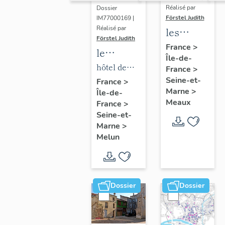
Réalisé par
Dossier
Förstel Judith
IM77000169 |
Réalisé par
les
Förstel Judith
maisons
France
>
le
Île-de-
et
mobilier
hôtel de
France
>
immeubles
de l'hôtel
Seine-et-
ville
France
>
de
Marne
>
Île-de-
de ville
Meaux
Meaux
France
>
Seine-et-
Marne
>
Melun
Dossier
Dossier