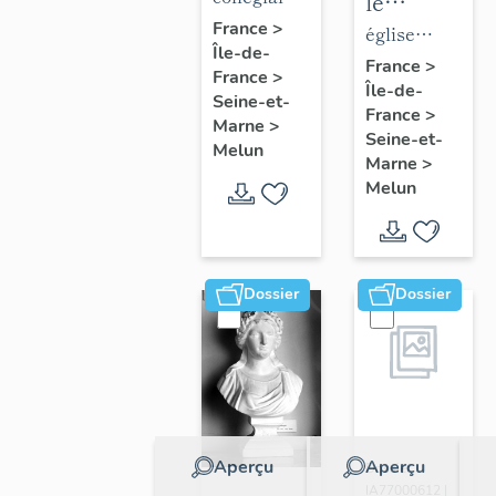
le
de la
Notre-
France
>
mobilier
église
Île-de-
collégiale
Dame
de
paroissiale
France
>
France
>
Notre-
Île-de-
l'église
Saint-
Seine-et-
France
>
Dame
Saint-
Aspais
Marne
>
Seine-et-
Melun
Aspais
Marne
>
Melun
Dossier
Dossier
Aperçu
Aperçu
Dossier
IA77000612 |