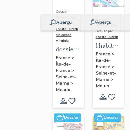
Dossier
IA77000682 |
Dossier
Aperçu
Aperçu
Réalisé par
IA77000603 |
Förstel Judith
-
Réalisé par
Malherbe
Förstel Judith
Virginie
l'habitat
dossier
à Melun
France
>
collectif
France
>
Île-de-
Île-de-
sur les
France
>
France
>
cours
Seine-et-
Seine-et-
Marne
>
communes
Marne
>
Melun
du
Meaux
Faubourg
Saint-
Nicolas
Dossier
Dossier