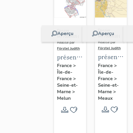
Dossier
Dossier
Aperçu
Aperçu
IA77000610 |
IA77000605 |
Réalisé par
Réalisé par
Förstel Judith
Förstel Judith
présentatio
présentation
de
de
France
>
France
>
Île-de-
l'étude
Île-de-
l'étude
France
>
France
>
du
du
Seine-et-
Seine-et-
patrimoine
patrimoine
Marne
>
Marne
>
de
de
Meaux
Melun
Meaux
Melun