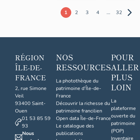
1
2
3
4
...
32
NOS
POUR
RÉGION
RESSOURCES
ALLER
ÎLE-DE-
PLUS
FRANCE
La photothèque du
LOIN
2, rue Simone
patrimoine d'Île-de-
Veil
France
La
93400 Saint-
Découvrir la richesse du
plateforme
Ouen
patrimoine francilien
ouverte du
01 53 85 59
Open data Île-de-France
patrimoine
93
Le catalogue des
(POP)
Nous
publications
Inventaire