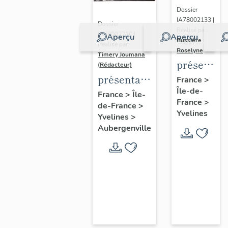
Dossier
IA78002133 |
Dossier
Réalisé par
IA78002210 |
Aperçu
Aperçu
Bussière
Réalisé par
Roselyne
Timery Joumana
présentat
(Rédacteur)
du
présentation
France
>
Île-de-
diagnostic
de l'étude
France
>
Île-
France
>
patrimonia
de-France
>
d'Elisabethville
Yvelines
Yvelines
>
urbain
Aubergenville
et
paysager
de
Seine-
Aval