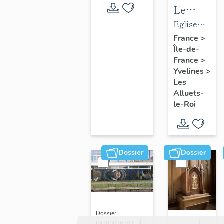
Le
mobilier
Eglise
de
paroissiale
France
>
Île-de-
l'église
Saint-
France
>
paroissial
Nicolas
Yvelines
>
Saint-
Les
Nicolas
Alluets-
le-Roi
Dossier
Dossier
Dossier
IM78002670 |