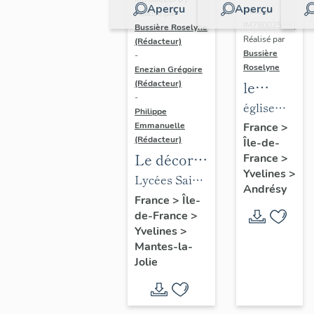
Aperçu
Aperçu
Dossier
Réalisé par
IM78002588 |
Bussière Roselyne
Réalisé par
(Rédacteur)
Bussière
-
Roselyne
Enezian Grégoire
le
(Rédacteur)
-
mobilier
église
Philippe
de
paroissiale
Emmanuelle
France
>
(Rédacteur)
Île-de-
l'église
Saint-
Le décor
France
>
Saint-
Germain
Yvelines
>
des lycées
Lycées Saint-
Germain-
Andrésy
de Mantes
Exupéry et
France
>
Île-
de-
de-France
>
Jean Rostand
Paris
Yvelines
>
(liste
Mantes-la-
supplémen
Jolie