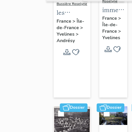
Roselyne
Bussière Roselyne
immeubles
les
maisons,
France
>
immeubles,
France
>
Île-
Île-de-
fermes
de-France
>
maisons et
France
>
Yvelines
>
fermes du
Yvelines
Andrésy
canton
d'Andrésy
Dossier
Dossier