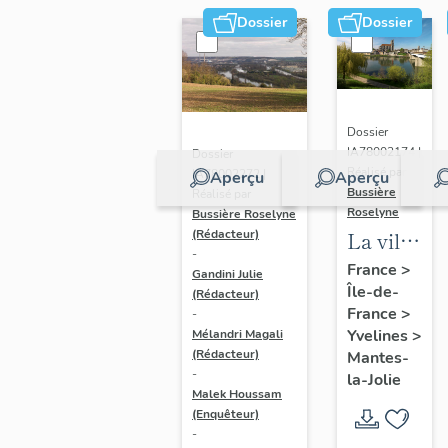
Dossier
Dossier
Dossier
IA78002174 |
Dossier
Réalisé par
IA78002272 |
Aperçu
Aperçu
Bussière
Réalisé par
Roselyne
Bussière Roselyne
La ville
(Rédacteur)
-
de
France
>
Gandini Julie
Île-de-
Mantes-
(Rédacteur)
France
>
-
la-Jolie
Yvelines
>
Mélandri Magali
(Rédacteur)
Mantes-
-
la-Jolie
Malek Houssam
(Enquêteur)
-