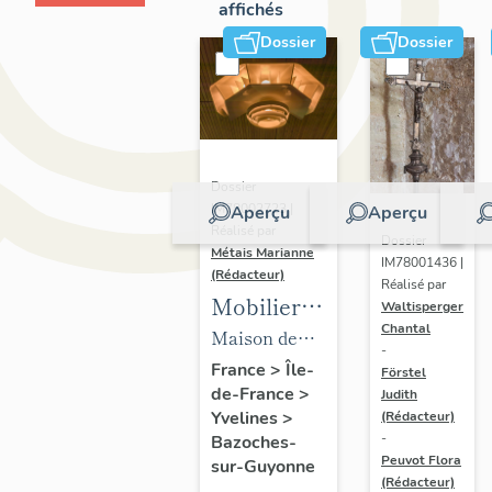
affichés
Dossier
Dossier
Dossier
IM78002723 |
Aperçu
Aperçu
Réalisé par
Dossier
Métais Marianne
IM78001436 |
(Rédacteur)
Réalisé par
Mobilier
Waltisperger
Chantal
de la
Maison de
-
maison
villégiature
France
>
Île-
Förstel
de-France
>
Louis
Judith
dite maison
Yvelines
>
(Rédacteur)
Carré
Louis Carré
-
Bazoches-
Peuvot Flora
sur-Guyonne
(Rédacteur)