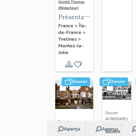
Gentili Thomas
(Rédacteur)
Présentation
de l'étude
France
>
Île-
de-France
>
Yvelines
>
Mantes-la-
Jolie
Dossier
Dossier
Dossier
IA78000495 |
Dossier
Réalisé par
IA78000985 |
Aperçu
Aperçu
Bussière
Réalisé par