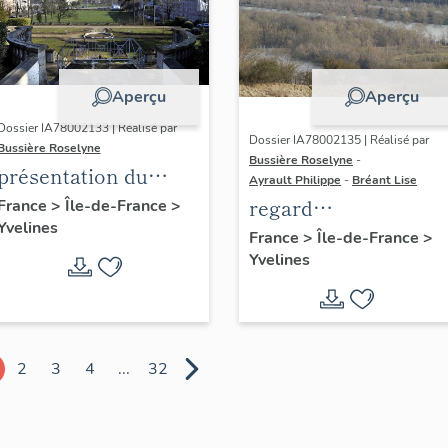
Aperçu
Aperçu
Dossier IA78002133 | Réalisé par
Dossier IA78002135 | Réalisé par
Bussière Roselyne
Bussière Roselyne
-
présentation du
Ayrault Philippe
-
Bréant Lise
diagnostic
regard
France
>
Île-de-France
>
Yvelines
patrimonial, urbain
photographique sur
France
>
Île-de-France
>
et paysager de Seine-
Yvelines
le territoire de Seine
Aval
Aval
2
3
4
...
32