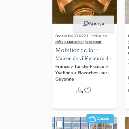
Aperçu
Dossier IM78002723 | Réalisé par
Métais Marianne (Rédacteur)
Mobilier de la
maison Louis Carré
Maison de villégiature dite
maison Louis Carré
France
>
Île-de-France
>
Yvelines
>
Bazoches-sur-
Guyonne
Dossier