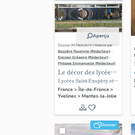
Aperçu
Dossier IM78002670 | Réalisé par
Bussière Roselyne (Rédacteur)
-
Enezian Grégoire (Rédacteur)
-
Philippe Emmanuelle (Rédacteur)
Le décor des lycées
de Mantes
Lycées Saint-Exupéry et
Jean Rostand
France
>
Île-de-France
>
Yvelines
>
Mantes-la-Jolie
Dossier