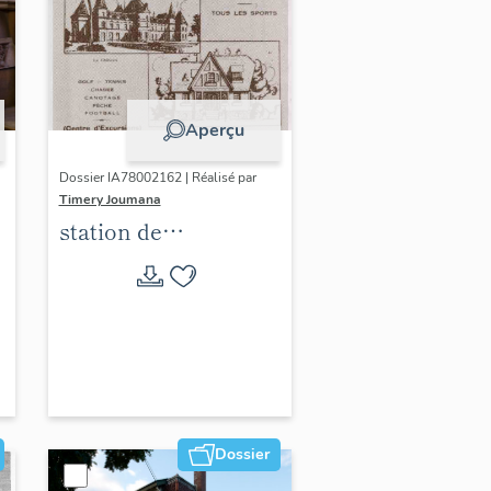
Aperçu
Dossier IA78002162 | Réalisé par
Timery Joumana
station de
villégiature
d'Elisabethville
Dossier