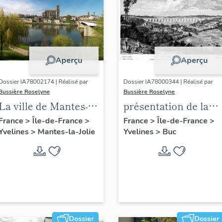
Aperçu
Aperçu
Dossier IA78002174 | Réalisé par
Dossier IA78000344 | Réalisé par
Bussière Roselyne
Bussière Roselyne
La ville de Mantes-la-
présentation de la
Jolie
commune de Buc
France
>
Île-de-France
>
France
>
Île-de-France
>
Yvelines
>
Mantes-la-Jolie
Yvelines
>
Buc
Dossier
Dossier