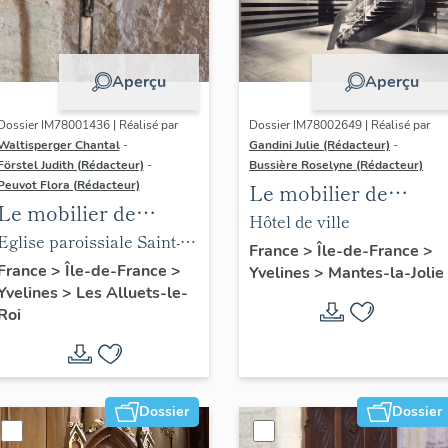
Aperçu
Aperçu
Dossier IM78001436 | Réalisé par
Dossier IM78002649 | Réalisé par
Waltisperger Chantal
-
Gandini Julie (Rédacteur)
-
Förstel Judith (Rédacteur)
-
Bussière Roselyne (Rédacteur)
Peuvot Flora (Rédacteur)
Le mobilier de
Le mobilier de
l'hôtel de ville
Hôtel de ville
l'église paroissiale
Eglise paroissiale Saint-
France
>
Île-de-France
>
Saint-Nicolas
Nicolas
France
>
Île-de-France
>
Yvelines
>
Mantes-la-Jolie
Yvelines
>
Les Alluets-le-
Roi
Dossier
Dossier