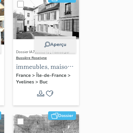
Aperçu
Dossier IA78000345 | Réalisé par
Bussière Roselyne
immeubles, maisons,
fermes
France
>
Île-de-France
>
Yvelines
>
Buc
Dossier