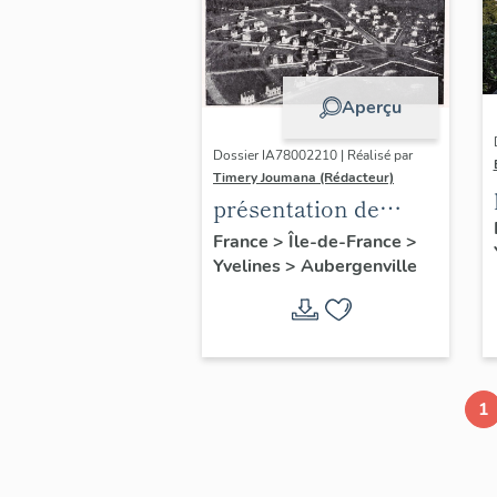
Aperçu
Dossier IA78002210 | Réalisé par
Timery Joumana (Rédacteur)
présentation de
l'étude
France
>
Île-de-France
>
Yvelines
>
Aubergenville
d'Elisabethville
1