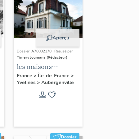
Aperçu
Dossier IA78002170 | Réalisé par
Timery Joumana (Rédacteur)
les maisons
d'Elisabethville
France
>
Île-de-France
>
Yvelines
>
Aubergenville
Dossier