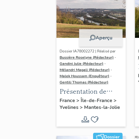
Aperçu
Dossier IA78002272 | Réalisé par
Bussière Roselyne (Rédacteur)
-
Gandini Julie (Rédacteur)
-
Mélandri Magali (Rédacteur)
-
Malek Houssam (Enquêteur)
-
Gentili Thomas (Rédacteur)
Présentation de
l'étude
France
>
Île-de-France
>
Yvelines
>
Mantes-la-Jolie
Dossier