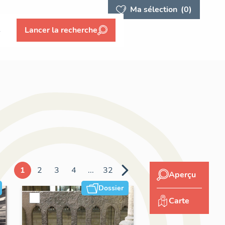
Ma sélection
(0)
s
Lancer la recherche
1
2
3
4
...
32
Aperçu
Dossier
Carte