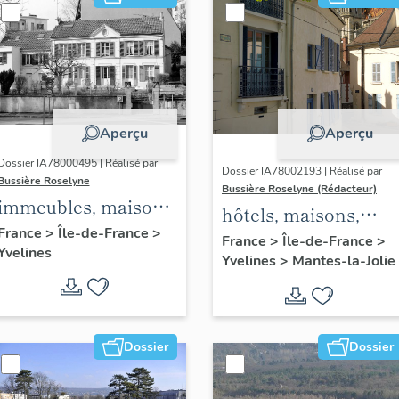
Aperçu
Aperçu
Dossier IA78000495 | Réalisé par
Dossier IA78002193 | Réalisé par
Bussière Roselyne
Bussière Roselyne (Rédacteur)
immeubles, maisons,
hôtels, maisons,
fermes
France
>
Île-de-France
>
immeubles
France
>
Île-de-France
>
Yvelines
Yvelines
>
Mantes-la-Jolie
Dossier
Dossier