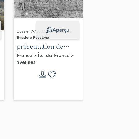
Aperçu
Dossier IA78000496 | Réalisé par
Bussière Roselyne
présentation de
l'étude du
France
>
Île-de-France
>
Yvelines
patrimoine de l'aire
d'étude Versailles
périphérie sud
-