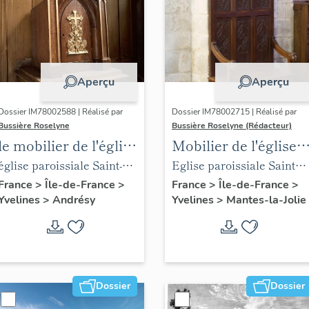
Aperçu
Aperçu
Dossier IM78002588 | Réalisé par
Dossier IM78002715 | Réalisé par
Bussière Roselyne
Bussière Roselyne (Rédacteur)
le mobilier de l'église
Mobilier de l'église
Saint-Germain-de-
Sainte-Anne de
église paroissiale Saint-
Eglise paroissiale Sainte-
Paris (liste
Gassicourt
Germain
Anne
France
>
Île-de-France
>
France
>
Île-de-France
>
Yvelines
>
Andrésy
Yvelines
>
Mantes-la-Jolie
supplémentaire)
Dossier
Dossier