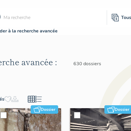
Tou
der à la recherche avancée
herche avancée :
630 dossiers
hés
Dossier
Dossier