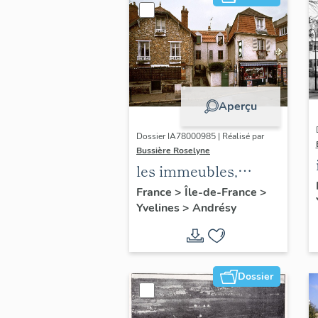
Aperçu
Dossier IA78000985 | Réalisé par
Bussière Roselyne
les immeubles,
maisons et fermes
France
>
Île-de-France
>
Yvelines
>
Andrésy
du canton d'Andrésy
Dossier