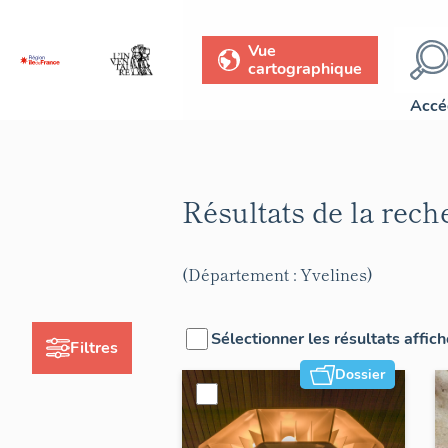
Vue
cartographique
Accé
Résultats de la rec
(Département : Yvelines)
Sélectionner les résultats affic
Filtres
Dossier