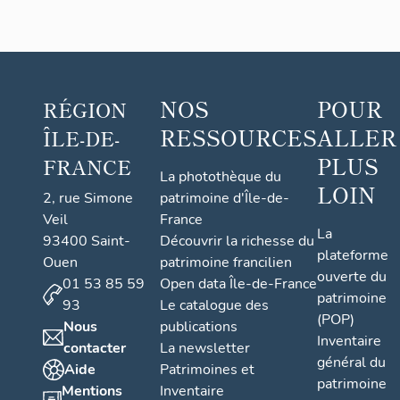
NOS
POUR
RÉGION
RESSOURCES
ALLER
ÎLE-DE-
PLUS
FRANCE
La photothèque du
LOIN
2, rue Simone
patrimoine d'Île-de-
Veil
France
La
93400 Saint-
Découvrir la richesse du
plateforme
Ouen
patrimoine francilien
ouverte du
01 53 85 59
Open data Île-de-France
patrimoine
93
Le catalogue des
(POP)
Nous
publications
Inventaire
contacter
La newsletter
général du
Aide
Patrimoines et
patrimoine
Mentions
Inventaire