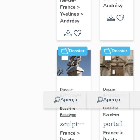
Île-de-
n°2
de Naïm
Andrésy
France
>
Yvelines
>
Andrésy
Dossier
Dossier
Dossier
Dossier
IM78002577 |
IM78002456 |
Aperçu
Aperçu
Réalisé par
Réalisé par
Bussière
Bussière
Roselyne
Roselyne
portail
sculpture
: Victoire
France
>
France
>
Île-de-
Île-de-