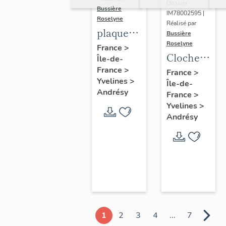
Dossier
Bussière
IM78002595 |
Roselyne
Réalisé par
plaque
Bussière
Roselyne
commémorative
France
>
Cloche
Île-de-
des
dite
France
>
France
>
instituteurs
Yvelines
>
Île-de-
Germaine,
de Seine
Andrésy
France
>
Napoléonne
et Oise
Yvelines
>
Eugénie
Andrésy
1
2
3
4
...
7