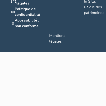
In Situ.
légales
Revue des
Politique de
patrimoines
confidentialité
Accessibilité :
non conforme
Mentions
légales