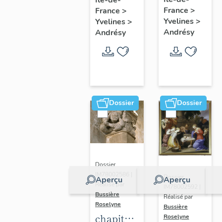
jouant
France
>
France
>
de la
Yvelines
>
Yvelines
>
trompette
Andrésy
Andrésy
Dossier
Dossier
Dossier
IM78002586 |
Dossier
Aperçu
Aperçu
Réalisé par
IM78002592 |
Bussière
Réalisé par
Roselyne
Bussière
chapiteau
Roselyne