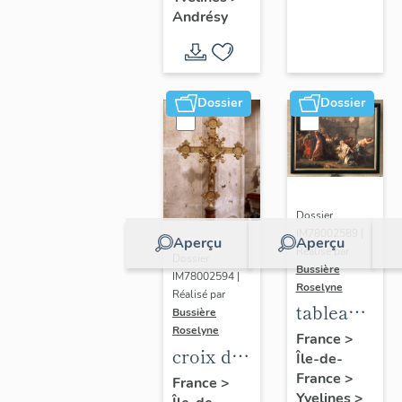
Germain-
d'Andrésy
Andrésy
de-Paris
(liste
supplémentaire)
Dossier
Dossier
Dossier
IM78002589 |
Aperçu
Aperçu
Réalisé par
Dossier
Bussière
IM78002594 |
Roselyne
Réalisé par
tableau :
Bussière
Roselyne
Le
France
>
croix de
Île-de-
Christ et
procession
France
>
France
>
la veuve
Yvelines
>