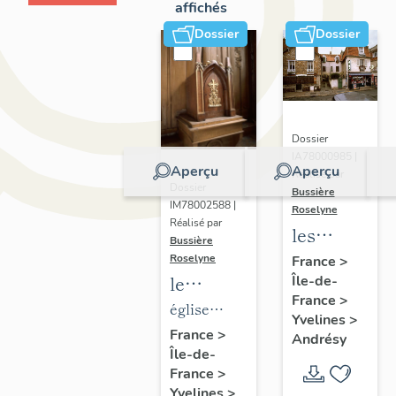
affichés
Dossier
Dossier
Dossier
IA78000985 |
Aperçu
Aperçu
Réalisé par
Dossier
Bussière
IM78002588 |
Roselyne
Réalisé par
les
Bussière
immeubles,
Roselyne
France
>
le
Île-de-
maisons
France
>
mobilier
et
église
Yvelines
>
de
fermes
paroissiale
France
>
Andrésy
Île-de-
l'église
du
Saint-
France
>
Saint-
canton
Germain
Yvelines
>