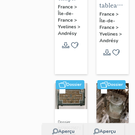
tableau :
:
France
>
Adoration
Île-de-
acrobate
France
>
France
>
Île-de-
des
Yvelines
>
France
>
bergers
Andrésy
Yvelines
>
Andrésy
Dossier
Dossier
Dossier
IM78002567 |
Aperçu
Aperçu
Réalisé par