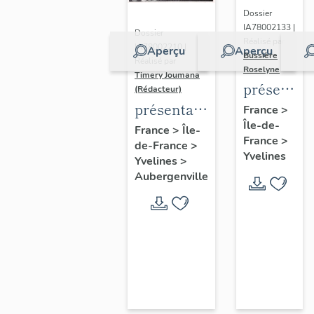
Dossier
IA78002133 |
Dossier
Réalisé par
IA78002210 |
Aperçu
Aperçu
Bussière
Réalisé par
Roselyne
Timery Joumana
présentat
(Rédacteur)
du
présentation
France
>
Île-de-
diagnostic
de l'étude
France
>
Île-
France
>
patrimonia
de-France
>
d'Elisabethville
Yvelines
Yvelines
>
urbain
Aubergenville
et
paysager
de
Seine-
Aval