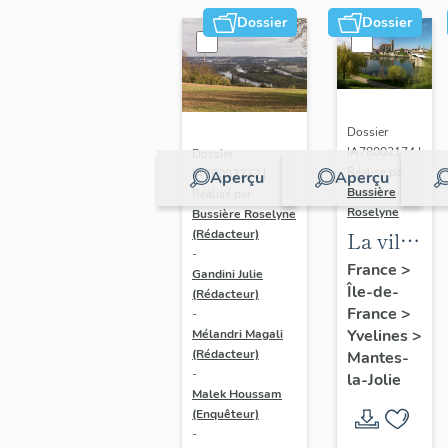
Dossier
Dossier
Dossier
IA78002174 |
Dossier
Réalisé par
IA78002272 |
Aperçu
Aperçu
Bussière
Réalisé par
Roselyne
Bussière Roselyne
La ville
(Rédacteur)
-
de
France
>
Gandini Julie
Île-de-
Mantes-
(Rédacteur)
France
>
-
la-Jolie
Yvelines
>
Mélandri Magali
(Rédacteur)
Mantes-
-
la-Jolie
Malek Houssam
(Enquêteur)
-