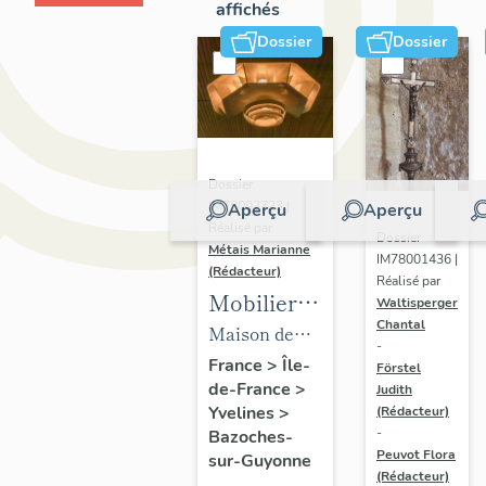
affichés
Dossier
Dossier
Dossier
IM78002723 |
Aperçu
Aperçu
Réalisé par
Dossier
Métais Marianne
IM78001436 |
(Rédacteur)
Réalisé par
Mobilier
Waltisperger
Chantal
de la
Maison de
-
maison
villégiature
France
>
Île-
Förstel
de-France
>
Louis
Judith
dite maison
Yvelines
>
(Rédacteur)
Carré
Louis Carré
-
Bazoches-
Peuvot Flora
sur-Guyonne
(Rédacteur)