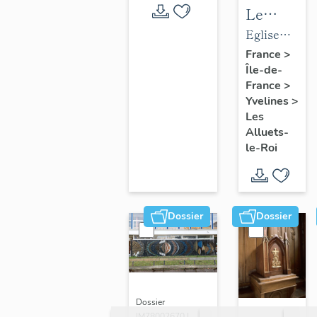
Le
mobilier
Eglise
de
paroissiale
France
>
Île-de-
l'église
Saint-
France
>
paroissial
Nicolas
Yvelines
>
Saint-
Les
Nicolas
Alluets-
le-Roi
Dossier
Dossier
Dossier
IM78002670 |