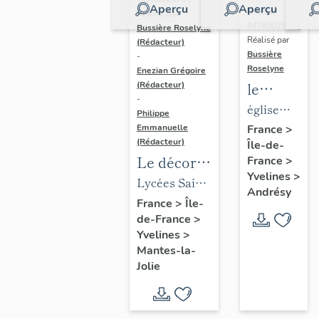
Aperçu
Aperçu
Dossier
Réalisé par
IM78002588 |
Bussière Roselyne
Réalisé par
(Rédacteur)
Bussière
-
Roselyne
Enezian Grégoire
le
(Rédacteur)
-
mobilier
église
Philippe
de
paroissiale
Emmanuelle
France
>
(Rédacteur)
Île-de-
l'église
Saint-
Le décor
France
>
Saint-
Germain
Yvelines
>
des lycées
Lycées Saint-
Germain-
Andrésy
de Mantes
Exupéry et
France
>
Île-
de-
de-France
>
Jean Rostand
Paris
Yvelines
>
(liste
Mantes-la-
supplémen
Jolie