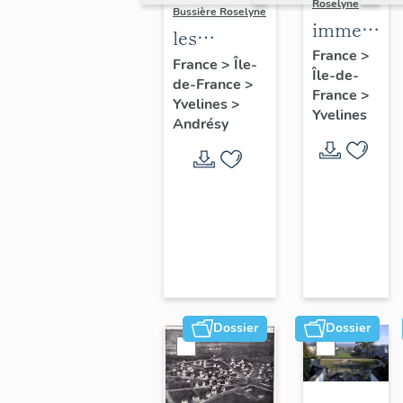
Roselyne
Bussière Roselyne
immeubles
les
maisons,
France
>
immeubles,
France
>
Île-
Île-de-
fermes
de-France
>
maisons et
France
>
Yvelines
>
fermes du
Yvelines
Andrésy
canton
d'Andrésy
Dossier
Dossier