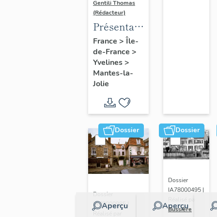
Gentili Thomas
(Rédacteur)
Présentation
de l'étude
France
>
Île-
de-France
>
Yvelines
>
Mantes-la-
Jolie
Dossier
Dossier
Dossier
IA78000495 |
Dossier
Réalisé par
IA78000985 |
Aperçu
Aperçu
Bussière
Réalisé par