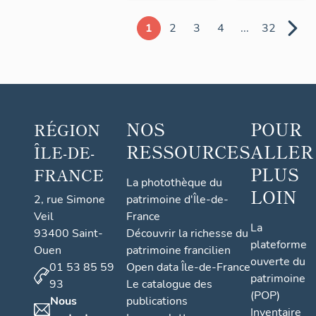
1
2
3
4
...
32
NOS
POUR
RÉGION
RESSOURCES
ALLER
ÎLE-DE-
PLUS
FRANCE
La photothèque du
LOIN
2, rue Simone
patrimoine d'Île-de-
Veil
France
La
93400 Saint-
Découvrir la richesse du
plateforme
Ouen
patrimoine francilien
ouverte du
01 53 85 59
Open data Île-de-France
patrimoine
93
Le catalogue des
(POP)
Nous
publications
Inventaire