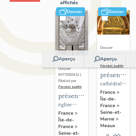
affichés
Dossier
Dossier
Dossier
IM77000251 |
Aperçu
Aperçu
Réalisé par
Förstel Judith
Dossier
présentatio
IM77000432 |
Réalisé par
du
cathédrale
Förstel Judith
mobilier
Saint-
France
>
présentation
Île-de-
de la
Etienne
du
église
France
>
cathédrale
mobilier
Seine-et-
paroissiale
France
>
de
Marne
>
Île-de-
de
Notre-
Meaux
Meaux
France
>
l'église
Dame du
Seine-et-