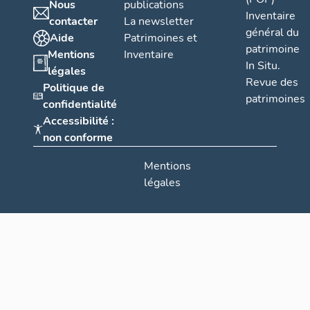
Nous
publications
Inventaire
contacter
La newsletter
général du
Aide
Patrimoines et
patrimoine
Mentions
Inventaire
In Situ.
légales
Revue des
Politique de
patrimoines
confidentialité
Accessibilité :
non conforme
Mentions
légales