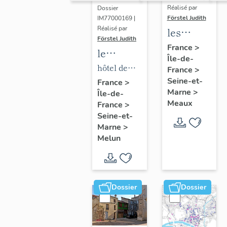
Réalisé par
Dossier
Förstel Judith
IM77000169 |
Réalisé par
les
Förstel Judith
maisons
France
>
le
Île-de-
et
mobilier
hôtel de
France
>
immeubles
de l'hôtel
Seine-et-
ville
France
>
de
Marne
>
Île-de-
de ville
Meaux
Meaux
France
>
Seine-et-
Marne
>
Melun
Dossier
Dossier