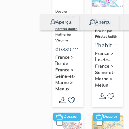
Dossier
IA77000682 |
Dossier
Aperçu
Aperçu
Réalisé par
IA77000603 |
Förstel Judith
-
Réalisé par
Malherbe
Förstel Judith
Virginie
l'habitat
dossier
à Melun
France
>
collectif
France
>
Île-de-
Île-de-
sur les
France
>
France
>
cours
Seine-et-
Seine-et-
Marne
>
communes
Marne
>
Melun
du
Meaux
Faubourg
Saint-
Nicolas
Dossier
Dossier