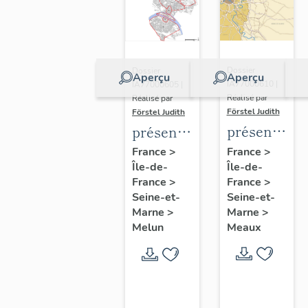
Dossier
Dossier
Aperçu
Aperçu
IA77000610 |
IA77000605 |
Réalisé par
Réalisé par
Förstel Judith
Förstel Judith
présentatio
présentation
de
de
France
>
France
>
Île-de-
l'étude
Île-de-
l'étude
France
>
France
>
du
du
Seine-et-
Seine-et-
patrimoine
patrimoine
Marne
>
Marne
>
de
de
Meaux
Melun
Meaux
Melun