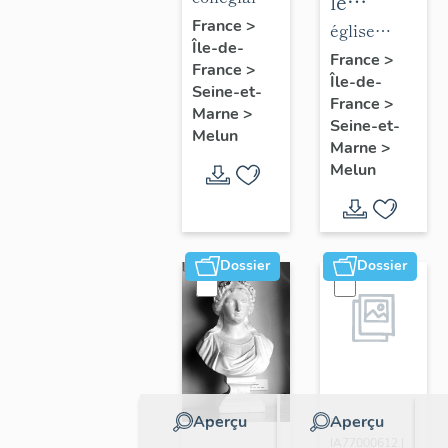
le
de la
Notre-
France
>
mobilier
église
Île-de-
collégiale
Dame
de
paroissiale
France
>
France
>
Notre-
Île-de-
l'église
Saint-
Seine-et-
France
>
Dame
Saint-
Aspais
Marne
>
Seine-et-
Melun
Aspais
Marne
>
Melun
Dossier
Dossier
Aperçu
Aperçu
Dossier
IA77000612 |