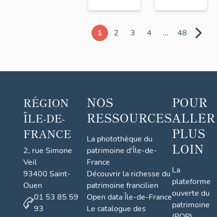
1
2
3
4
...
48
NOS
POUR
RÉGION
RESSOURCES
ALLER
ÎLE-DE-
PLUS
FRANCE
La photothèque du
LOIN
2, rue Simone
patrimoine d'Île-de-
Veil
France
La
93400 Saint-
Découvrir la richesse du
plateforme
Ouen
patrimoine francilien
ouverte du
01 53 85 59
Open data Île-de-France
patrimoine
93
Le catalogue des
(POP)