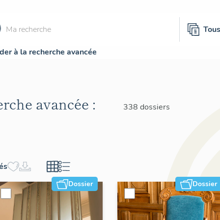
Tou
der à la recherche avancée
herche avancée :
338 dossiers
hés
Dossier
Dossier