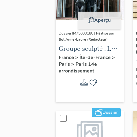
Aperçu
Dossier IM75000180 | Réalisé par
Sol Anne-Laure (Rédacteur)
Groupe sculpté : Les
Adolescents
France
>
Île-de-France
>
Paris
>
Paris 14e
arrondissement
Dossier