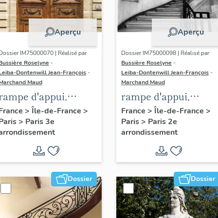
Aperçu
Aperçu
Dossier IM75000070 | Réalisé par
Dossier IM75000098 | Réalisé par
Bussière Roselyne
-
Bussière Roselyne
-
Leiba-Dontenwill Jean-François
-
Leiba-Dontenwill Jean-François
-
Marchand Maud
Marchand Maud
rampe d'appui,
rampe d'appui,
escalier de l' hôtel de
escalier de la maiso
France
>
Île-de-France
>
France
>
Île-de-France
>
Paris
>
Paris 3e
Paris
>
Paris 2e
Sandreville (non
à porte cochère (non
arrondissement
arrondissement
étudié)
étudié)
Dossier
Dossier