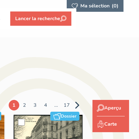
Ma sélection
(0)
s
Lancer la recherche
1
2
3
4
...
17
Aperçu
Dossier
Carte