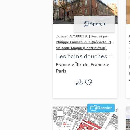
Aperçu
Dossier IA75000310 | Réalisé par
Philippe Emmanuelle (Rédacteur)
-
Mélandri Magali (Contributeur)
Les bains douches
municipaux de la
France
>
Île-de-France
>
Paris
ville de Paris
Dossier