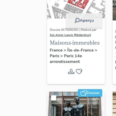
Aperçu
Dossier IA75000261 | Réalisé par
Sol Anne-Laure (Rédacteur)
Maisons-immeubles
France
>
Île-de-France
>
Paris
>
Paris 14e
arrondissement
Dossier