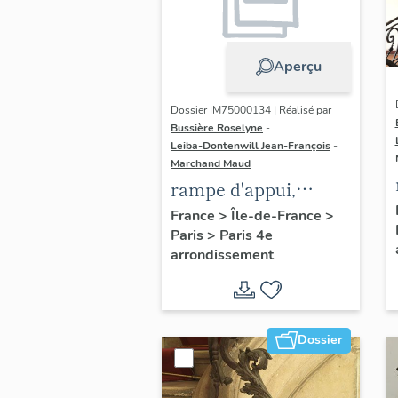
Aperçu
Dossier IM75000134 | Réalisé par
Bussière Roselyne
-
Leiba-Dontenwill Jean-François
-
Marchand Maud
rampe d'appui,
escalier de la maison
France
>
Île-de-France
>
Paris
>
Paris 4e
à porte cochère dite
arrondissement
hôtel Charpentier
(non étudié)
Dossier