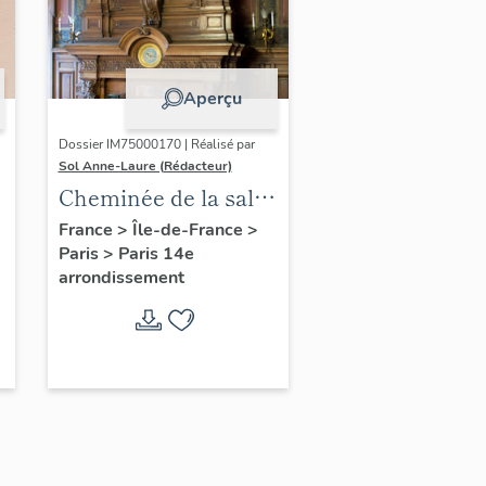
Aperçu
Dossier IM75000170 | Réalisé par
Sol Anne-Laure (Rédacteur)
Cheminée de la salle
des mariages
France
>
Île-de-France
>
Paris
>
Paris 14e
arrondissement