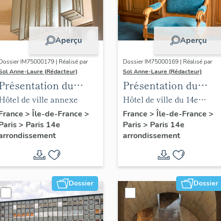
Aperçu
Aperçu
Dossier IM75000179 | Réalisé par
Dossier IM75000169 | Réalisé par
Sol Anne-Laure (Rédacteur)
Sol Anne-Laure (Rédacteur)
Présentation du
Présentation du
mobilier de la mairie
mobilier de la salle
Hôtel de ville annexe
Hôtel de ville du 14e
annexe
des mariages
arrondissement
France
>
Île-de-France
>
France
>
Île-de-France
>
Paris
>
Paris 14e
Paris
>
Paris 14e
arrondissement
arrondissement
Dossier
Dossier