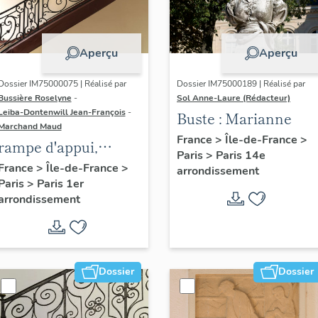
Aperçu
Aperçu
Dossier IM75000075 | Réalisé par
Dossier IM75000189 | Réalisé par
Bussière Roselyne
-
Sol Anne-Laure (Rédacteur)
Leiba-Dontenwill Jean-François
-
Buste : Marianne
Marchand Maud
France
>
Île-de-France
>
rampe d'appui,
Paris
>
Paris 14e
escalier de la maison
France
>
Île-de-France
>
arrondissement
Paris
>
Paris 1er
à porte cochère (non
arrondissement
étudié)
Dossier
Dossier