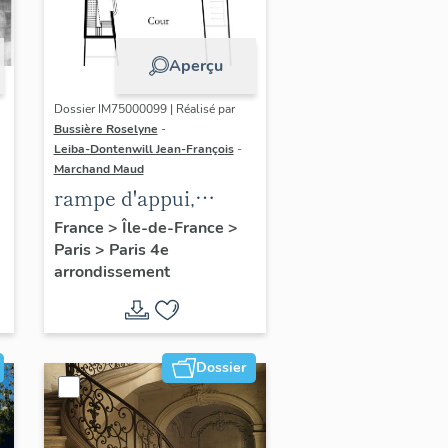
Aperçu
Dossier IM75000099 | Réalisé par
Bussière Roselyne
-
Leiba-Dontenwill Jean-François
-
Marchand Maud
rampe d'appui,
n
escalier de la maison
France
>
Île-de-France
>
Paris
>
Paris 4e
à porte cochère (non
arrondissement
étudié)
Dossier