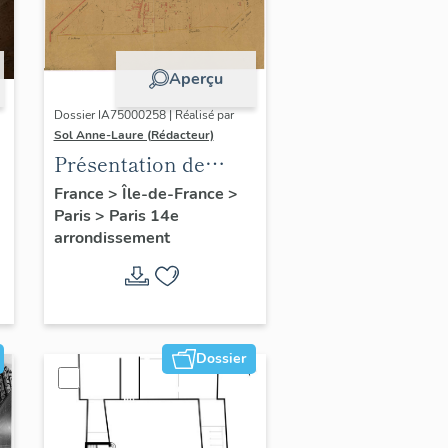
Aperçu
Dossier IA75000258 | Réalisé par
Sol Anne-Laure (Rédacteur)
Présentation de
l'étude du
France
>
Île-de-France
>
Paris
>
Paris 14e
patrimoine sur le
arrondissement
quartier du Petit-
Montrouge
Dossier