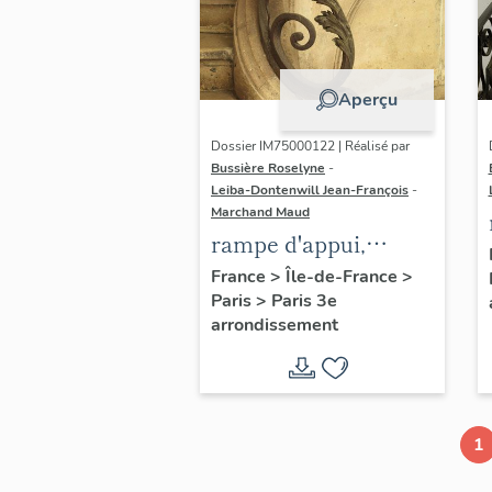
Aperçu
Dossier IM75000122 | Réalisé par
Bussière Roselyne
-
Leiba-Dontenwill Jean-François
-
Marchand Maud
rampe d'appui,
escalier de la maison
France
>
Île-de-France
>
Paris
>
Paris 3e
à porte cochère (non
arrondissement
étudié)
1