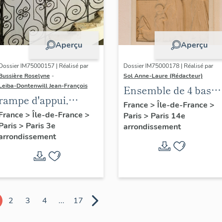
Aperçu
Aperçu
Dossier IM75000157 | Réalisé par
Dossier IM75000178 | Réalisé par
Bussière Roselyne
-
Sol Anne-Laure (Rédacteur)
Leiba-Dontenwill Jean-François
Ensemble de 4 bas
rampe d'appui,
reliefs : Les saisons
France
>
Île-de-France
>
escalier de la maison
France
>
Île-de-France
>
Paris
>
Paris 14e
Paris
>
Paris 3e
à porte cochère dite
arrondissement
arrondissement
hôtel de Bence (non
étudié)
2
3
4
...
17