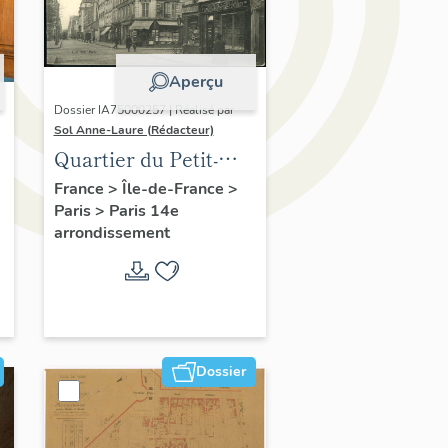
Aperçu
Dossier IA75000257 | Réalisé par
Sol Anne-Laure (Rédacteur)
Quartier du Petit-
Montrouge
France
>
Île-de-France
>
Paris
>
Paris 14e
arrondissement
Dossier