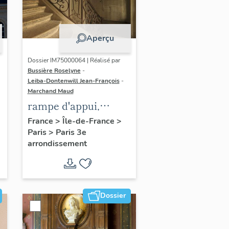
Aperçu
Dossier IM75000064 | Réalisé par
Bussière Roselyne
-
Leiba-Dontenwill Jean-François
-
Marchand Maud
rampe d'appui,
escalier de la maison
France
>
Île-de-France
>
Paris
>
Paris 3e
à porte cochère dite
arrondissement
hôtel Le Lièvre de
La Grange
Dossier