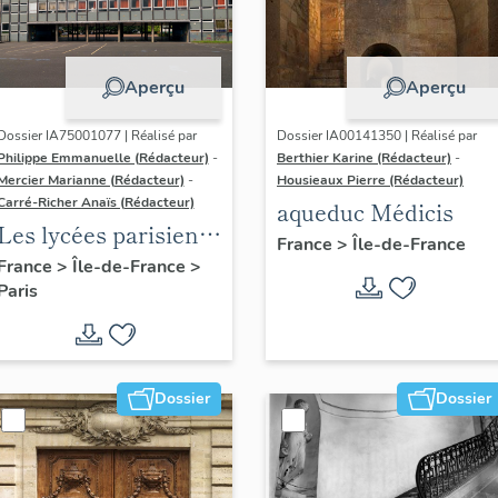
Aperçu
Aperçu
Dossier IA75001077 | Réalisé par
Dossier IA00141350 | Réalisé par
Philippe Emmanuelle (Rédacteur)
-
Berthier Karine (Rédacteur)
-
Mercier Marianne (Rédacteur)
-
Housieaux Pierre (Rédacteur)
Carré-Richer Anaïs (Rédacteur)
aqueduc Médicis
Les lycées parisiens
France
>
Île-de-France
de Jean-Claude
France
>
Île-de-France
>
Paris
Dondel et Roger
Dhuit
Dossier
Dossier