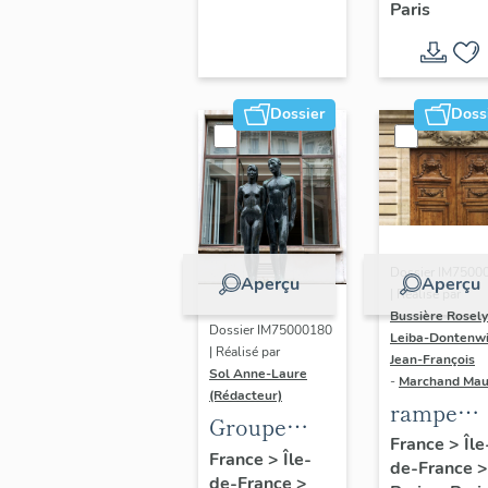
Paris
Dondel e
Roger
Dhuit
Dossier
Doss
Dossier IM7500
Aperçu
Aperçu
| Réalisé par
Bussière Rosel
Dossier IM75000180
Leiba-Dontenwi
| Réalisé par
Jean-François
Sol Anne-Laure
-
Marchand Ma
(Rédacteur)
rampe
Groupe
d'appui,
France
>
Île
sculpté :
France
>
Île-
de-France
>
escalier 
de-France
>
Les