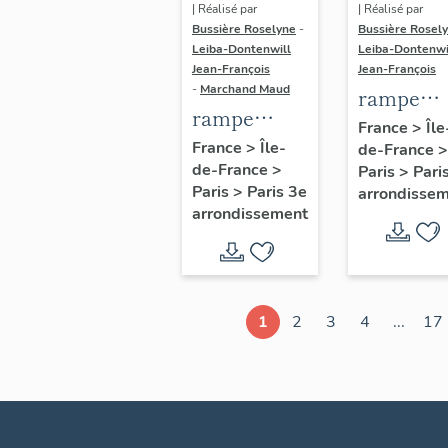
| Réalisé par
| Réalisé par
Bussière Roselyne
-
Bussière Rosel
Leiba-Dontenwill
Leiba-Dontenwi
Jean-François
Jean-François
-
Marchand Maud
rampe
rampe
d'appui,
France
>
Île
d'appui,
France
>
Île-
de-France
>
escalier 
de-France
>
escalier de
Paris
>
Pari
la maison
Paris
>
Paris 3e
arrondisse
la maison à
porte
arrondissement
porte
cochère
cochère
dite hôtel
(non étudié)
de Bence
(non étud
1
2
3
4
...
17