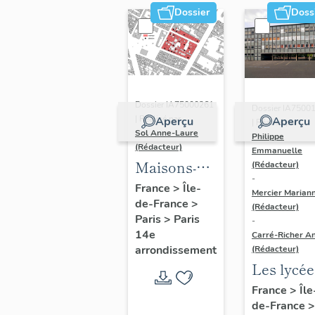
Dossier
Doss
Dossier IA75000261
Dossier IA7500
| Réalisé par
Aperçu
Aperçu
| Réalisé par
Sol Anne-Laure
Philippe
(Rédacteur)
Emmanuelle
Maisons-
(Rédacteur)
-
immeubles
France
>
Île-
Mercier Marian
de-France
>
(Rédacteur)
Paris
>
Paris
-
14e
Carré-Richer An
arrondissement
(Rédacteur)
Les lycée
parisiens
France
>
Île
de-France
>
Jean-Cla