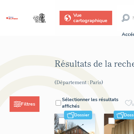
Vue
cartographique
Accéd
Résultats de la rec
(Département : Paris)
Sélectionner les résultats
Filtres
affichés
Dossier
Doss