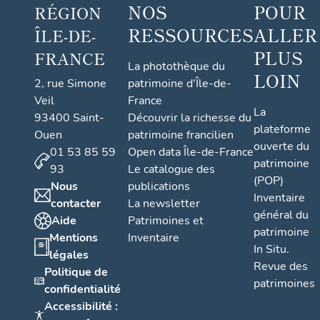
NOS
POUR
RÉGION
RESSOURCES
ALLER
ÎLE-DE-
PLUS
FRANCE
La photothèque du
LOIN
2, rue Simone
patrimoine d'Île-de-
Veil
France
La
93400 Saint-
Découvrir la richesse du
plateforme
Ouen
patrimoine francilien
ouverte du
01 53 85 59
Open data Île-de-France
patrimoine
93
Le catalogue des
(POP)
Nous
publications
Inventaire
contacter
La newsletter
général du
Aide
Patrimoines et
patrimoine
Mentions
Inventaire
In Situ.
légales
Revue des
Politique de
patrimoines
confidentialité
Accessibilité :