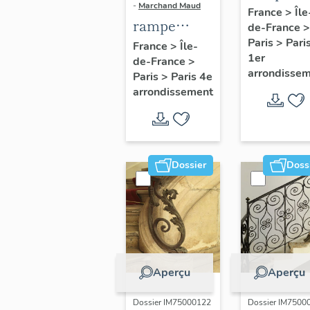
-
Marchand Maud
d'appui,
France
>
Île
rampe
de-France
>
escalier 
d'appui,
Paris
>
Pari
France
>
Île-
la maison
1er
de-France
>
escalier de
porte
arrondisse
Paris
>
Paris 4e
la maison à
cochère
arrondissement
porte
(non étud
cochère
dite hôtel
Charpentier
Dossier
Doss
(non étudié)
Aperçu
Aperçu
Dossier IM75000122
Dossier IM7500