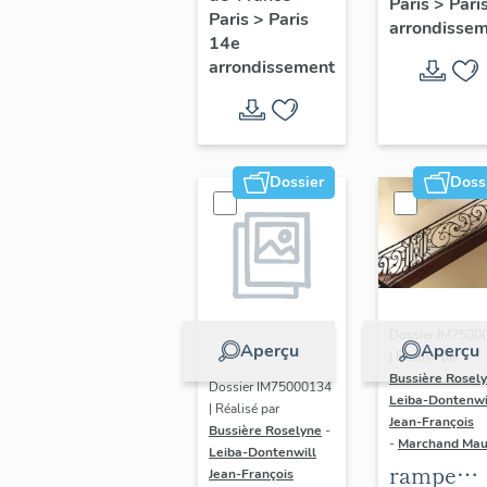
Paris
>
Pari
l' hôtel d
Paris
>
Paris
Adolescents
arrondisse
Sandrevil
14e
arrondissement
(non étud
Dossier
Doss
Dossier IM7500
Aperçu
Aperçu
| Réalisé par
Bussière Rosel
Dossier IM75000134
Leiba-Dontenwi
| Réalisé par
Jean-François
Bussière Roselyne
-
-
Marchand Ma
Leiba-Dontenwill
rampe
Jean-François