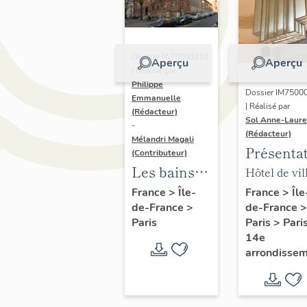
Dossier IA75000310
Aperçu
Aperçu
| Réalisé par
Philippe
Dossier IM7500
Emmanuelle
| Réalisé par
(Rédacteur)
Sol Anne-Laure
-
(Rédacteur)
Mélandri Magali
Présenta
(Contributeur)
du mobili
Les bains
Hôtel de vil
de la mai
douches
annexe
France
>
Île
France
>
Île-
de-France
>
de-France
>
annexe
municipaux
Paris
>
Pari
Paris
de la ville
14e
de Paris
arrondisse