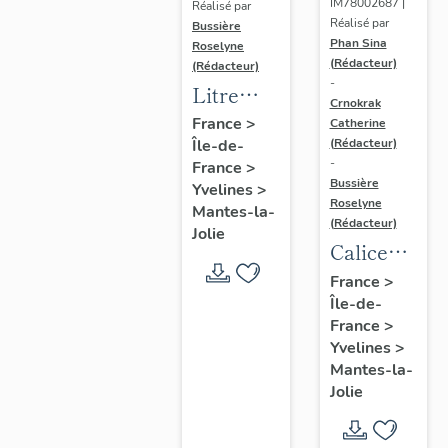
IM78002687 |
Réalisé par
Réalisé par
Bussière
Phan Sina
Roselyne
(Rédacteur)
(Rédacteur)
-
Litre
Crnokrak
funéraire
France
>
Catherine
(Rédacteur)
Île-de-
du
-
France
>
prince
Bussière
Yvelines
>
de Conti
Roselyne
Mantes-la-
(Rédacteur)
Jolie
Calice
n°2 et sa
France
>
Île-de-
patène
France
>
Yvelines
>
Mantes-la-
Jolie