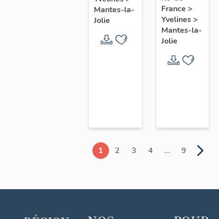
chœur
France
>
Mantes-la-
Yvelines
>
Jolie
Mantes-la-
Jolie
1
2
3
4
...
9