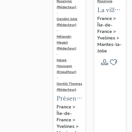
Roselyne
Roselyne
(Rédacteur)
La ville
-
de
France
>
Gandini Julie
Île-de-
Mantes-
(Rédacteur)
France
>
-
la-Jolie
Mélandri
Yvelines
>
Magali
Mantes-la-
(Rédacteur)
Jolie
-
Malek
Houssam
(Enquêteur)
-
Gentili Thomas
(Rédacteur)
Présentation
de
France
>
Île-de-
l'étude
France
>
Yvelines
>