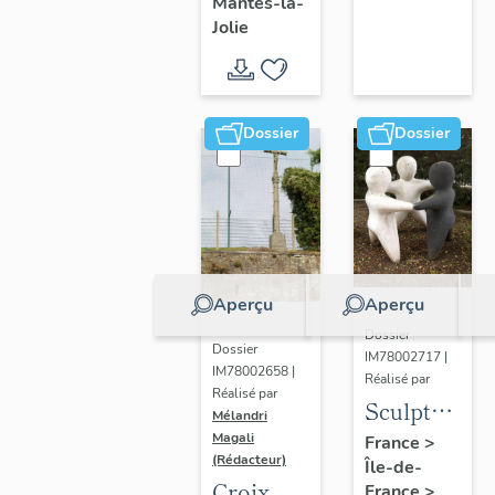
Mantes-la-
Jolie
Dossier
Dossier
Aperçu
Aperçu
Dossier
Dossier
IM78002717 |
IM78002658 |
Réalisé par
Réalisé par
Sculpture
Mélandri
: la
Magali
France
>
(Rédacteur)
Île-de-
Ronde
Croix
France
>