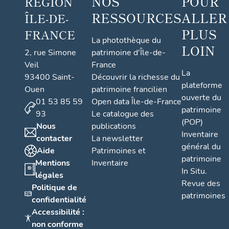
NOS
POUR
RÉGION
RESSOURCES
ALLER
ÎLE-DE-
PLUS
FRANCE
La photothèque du
LOIN
2, rue Simone
patrimoine d'Île-de-
Veil
France
La
93400 Saint-
Découvrir la richesse du
plateforme
Ouen
patrimoine francilien
ouverte du
01 53 85 59
Open data Île-de-France
patrimoine
93
Le catalogue des
(POP)
Nous
publications
Inventaire
contacter
La newsletter
général du
Aide
Patrimoines et
patrimoine
Mentions
Inventaire
In Situ.
légales
Revue des
Politique de
patrimoines
confidentialité
Accessibilité :
non conforme