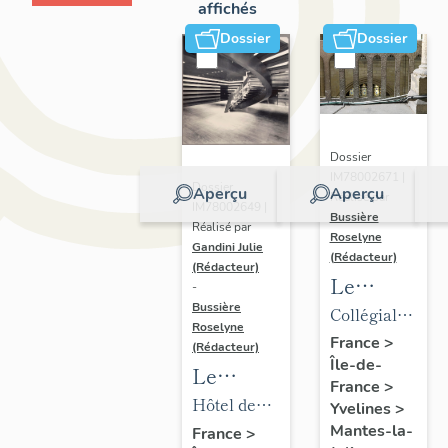
affichés
Dossier
Dossier
Dossier
IM78002671 |
Dossier
Aperçu
Aperçu
Réalisé par
IM78002649 |
Bussière
Réalisé par
Roselyne
Gandini Julie
(Rédacteur)
(Rédacteur)
Le
-
mobilier
Bussière
Collégiale
Roselyne
de la
Notre-
France
>
(Rédacteur)
Île-de-
collégiale
Dame
Le
France
>
mobilier
Hôtel de
Yvelines
>
de l'hôtel
ville
Mantes-la-
France
>