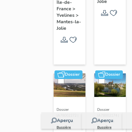
Jolie
Île-de-
de ville
France
>
Yvelines
>
Mantes-la-
Jolie
Dossier
Dossier
Dossier
Dossier
IA78002272 |
IA78002174 |
Aperçu
Aperçu
Réalisé par
Réalisé par
Bussière
Bussière