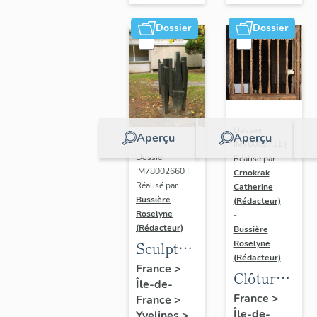
Dossier
Dossier
Dossier
Aperçu
Aperçu
IM78002711 |
Dossier
Réalisé par
IM78002660 |
Crnokrak
Réalisé par
Catherine
Bussière
(Rédacteur)
Roselyne
-
(Rédacteur)
Bussière
Sculpture
Roselyne
(Rédacteur)
: la
France
>
Clôture
Île-de-
Ronde
de
France
>
France
>
Île-de-
Yvelines
>