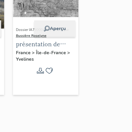
Aperçu
Dossier IA78000496 | Réalisé par
Bussière Roselyne
présentation de
l'étude du
France
>
Île-de-France
>
Yvelines
patrimoine de l'aire
d'étude Versailles
périphérie sud
-