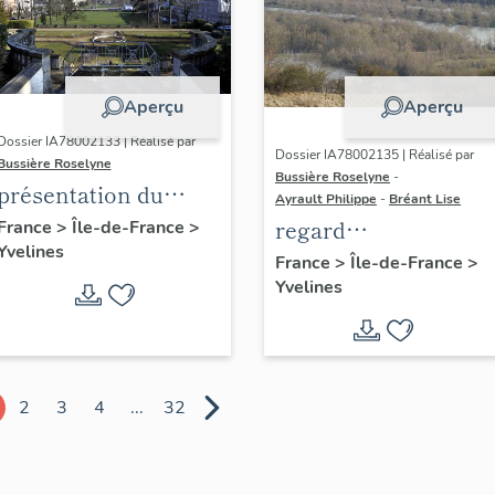
Aperçu
Aperçu
Dossier IA78002133 | Réalisé par
Dossier IA78002135 | Réalisé par
Bussière Roselyne
Bussière Roselyne
-
présentation du
Ayrault Philippe
-
Bréant Lise
diagnostic
regard
France
>
Île-de-France
>
Yvelines
patrimonial, urbain
photographique sur
France
>
Île-de-France
>
et paysager de Seine-
Yvelines
le territoire de Seine
Aval
Aval
2
3
4
...
32