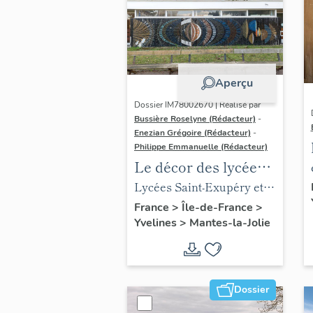
Aperçu
Dossier IM78002670 | Réalisé par
Bussière Roselyne (Rédacteur)
-
Enezian Grégoire (Rédacteur)
-
Philippe Emmanuelle (Rédacteur)
Le décor des lycées
de Mantes
Lycées Saint-Exupéry et
Jean Rostand
France
>
Île-de-France
>
Yvelines
>
Mantes-la-Jolie
Dossier