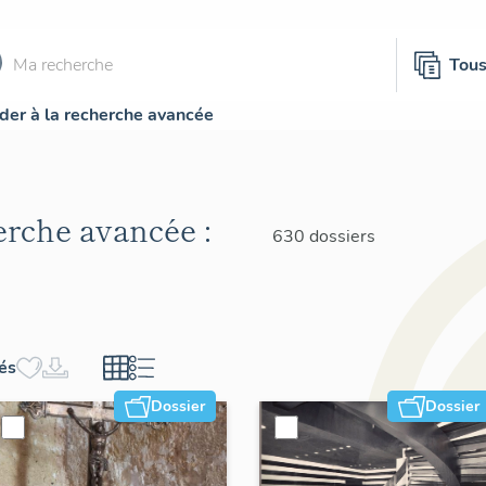
Tou
der à la recherche avancée
herche avancée :
630 dossiers
hés
Dossier
Dossier