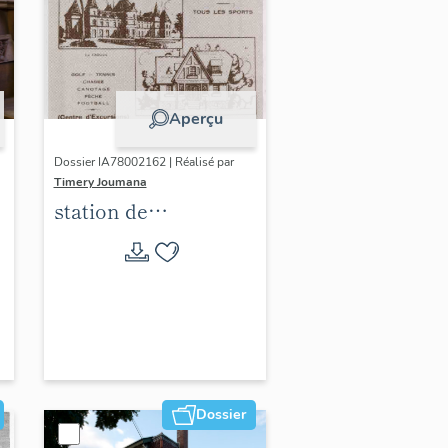
Aperçu
Dossier IA78002162 | Réalisé par
Timery Joumana
station de
villégiature
d'Elisabethville
Dossier