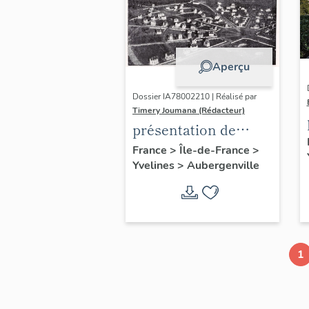
Aperçu
Dossier IA78002210 | Réalisé par
Timery Joumana (Rédacteur)
présentation de
l'étude
France
>
Île-de-France
>
Yvelines
>
Aubergenville
d'Elisabethville
1