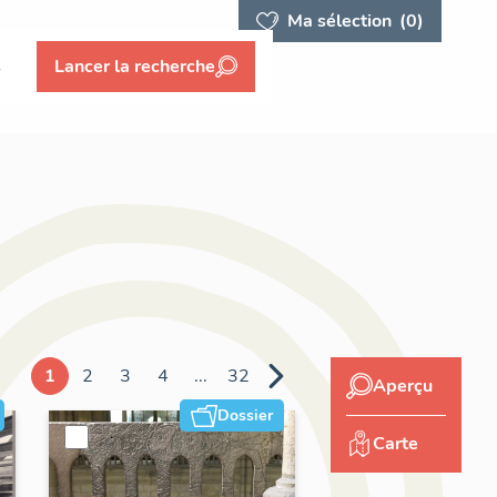
Ma sélection
(0)
s
Lancer la recherche
1
2
3
4
...
32
Aperçu
Dossier
Carte