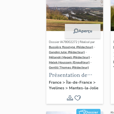
Aperçu
Dossier IA78002272 | Réalisé par
Bussière Roselyne (Rédacteur)
-
Gandini Julie (Rédacteur)
-
Mélandri Magali (Rédacteur)
-
Malek Houssam (Enquêteur)
-
Gentili Thomas (Rédacteur)
Présentation de
l'étude
France
>
Île-de-France
>
Yvelines
>
Mantes-la-Jolie
Dossier