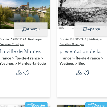
Aperçu
Aperçu
Dossier IA78002174 | Réalisé par
Dossier IA78000344 | Réalisé par
Bussière Roselyne
Bussière Roselyne
La ville de Mantes-la-
présentation de la
Jolie
commune de Buc
France
>
Île-de-France
>
France
>
Île-de-France
>
Yvelines
>
Mantes-la-Jolie
Yvelines
>
Buc
Dossier
Dossier