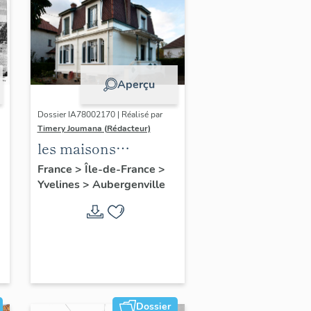
Aperçu
Dossier IA78002170 | Réalisé par
Timery Joumana (Rédacteur)
les maisons
d'Elisabethville
France
>
Île-de-France
>
Yvelines
>
Aubergenville
Dossier