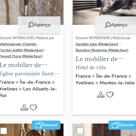
Aperçu
Aperçu
Dossier IM78001436 | Réalisé par
Dossier IM78002649 | Réalisé par
Waltisperger Chantal
-
Gandini Julie (Rédacteur)
-
Förstel Judith (Rédacteur)
-
Bussière Roselyne (Rédacteur)
Peuvot Flora (Rédacteur)
Le mobilier de
Le mobilier de
l'hôtel de ville
Hôtel de ville
l'église paroissiale
Eglise paroissiale Saint-
France
>
Île-de-France
>
Saint-Nicolas
Nicolas
France
>
Île-de-France
>
Yvelines
>
Mantes-la-Jolie
Yvelines
>
Les Alluets-le-
Roi
Dossier
Dossier