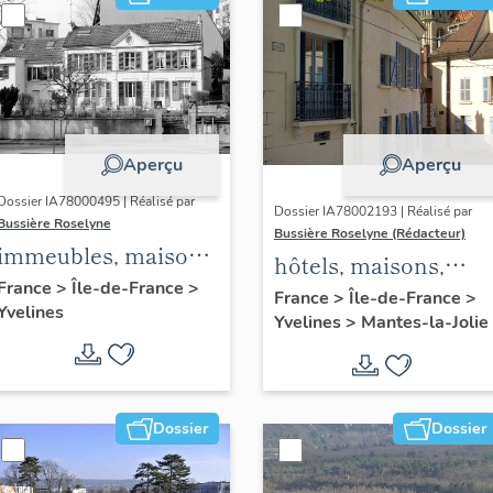
Aperçu
Aperçu
Dossier IA78000495 | Réalisé par
Dossier IA78002193 | Réalisé par
Bussière Roselyne
Bussière Roselyne (Rédacteur)
immeubles, maisons,
hôtels, maisons,
fermes
France
>
Île-de-France
>
immeubles
France
>
Île-de-France
>
Yvelines
Yvelines
>
Mantes-la-Jolie
Dossier
Dossier