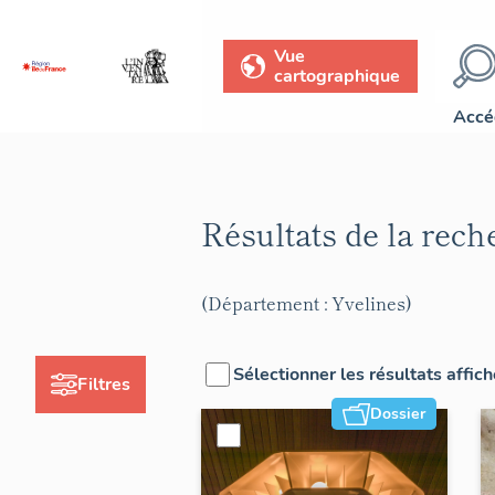
Vue
cartographique
Accé
Résultats de la rec
(Département : Yvelines)
Sélectionner les résultats affic
Filtres
Dossier