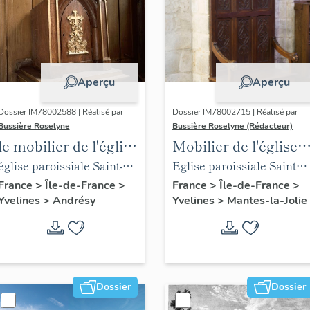
Aperçu
Aperçu
Dossier IM78002588 | Réalisé par
Dossier IM78002715 | Réalisé par
Bussière Roselyne
Bussière Roselyne (Rédacteur)
le mobilier de l'église
Mobilier de l'église
Saint-Germain-de-
Sainte-Anne de
église paroissiale Saint-
Eglise paroissiale Sainte-
Paris (liste
Gassicourt
Germain
Anne
France
>
Île-de-France
>
France
>
Île-de-France
>
Yvelines
>
Andrésy
Yvelines
>
Mantes-la-Jolie
supplémentaire)
Dossier
Dossier