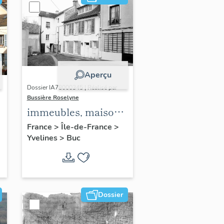
Aperçu
Dossier IA78000345 | Réalisé par
Bussière Roselyne
immeubles, maisons,
fermes
France
>
Île-de-France
>
Yvelines
>
Buc
Dossier