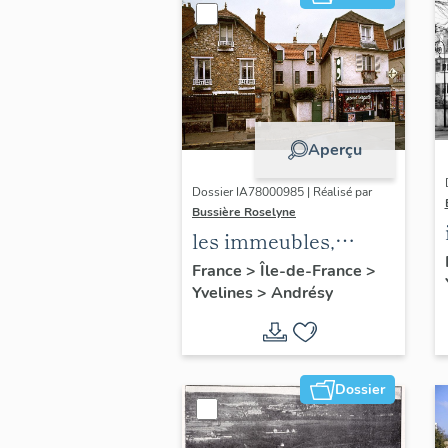
Aperçu
Dossier IA78000985 | Réalisé par
Bussière Roselyne
les immeubles,
maisons et fermes
France
>
Île-de-France
>
Yvelines
>
Andrésy
du canton d'Andrésy
Dossier