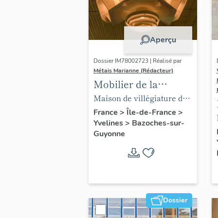
Aperçu
Dossier IM78002723 | Réalisé par
Métais Marianne (Rédacteur)
Mobilier de la
maison Louis Carré
Maison de villégiature dite
maison Louis Carré
France
>
Île-de-France
>
Yvelines
>
Bazoches-sur-
Guyonne
Dossier