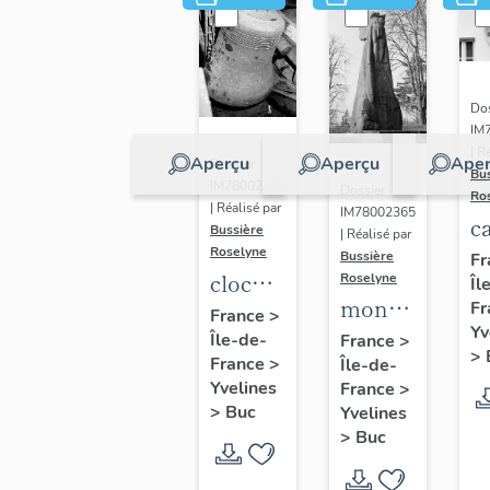
Dos
IM
| R
Aperçu
Aperçu
Aper
Dossier
Bu
IM78002362
Dossier
Ro
| Réalisé par
IM78002365
c
Bussière
| Réalisé par
s
Roselyne
Bussière
Fr
cloche
Roselyne
Îl
monument
Fr
dite
France
>
Yv
funéraire
Île-de-
Louise
France
>
>
France
>
Île-de-
de
Auguste
Yvelines
France
>
Jean
Adélaïde
>
Buc
Yvelines
Casale
>
Buc