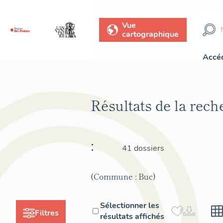
Vue
cartographique
Accéd
Résultats de la rec
:
41 dossiers
(Commune : Buc)
Sélectionner les
Filtres
résultats affichés