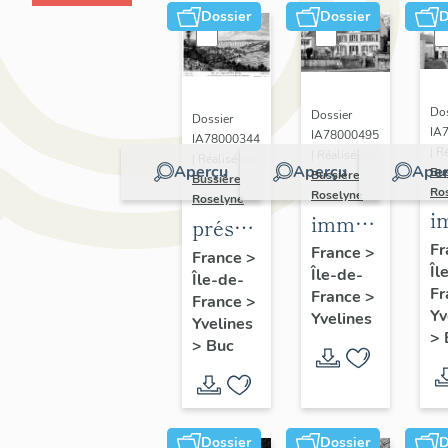
Dossier
Dossier
D
Dos
Dossier
Dossier
IA
IA78000495
IA78000344
| R
| Réalisé par
| Réalisé par
Aperçu
Aperçu
Aper
Bu
Bussière
Bussière
Ro
Roselyne
Roselyne
i
immeubles,
présentation
m
maisons,
Fr
de la
France
>
France
>
Îl
f
Île-de-
fermes
Île-de-
commune
Fr
France
>
France
>
de Buc
Yv
Yvelines
Yvelines
>
>
Buc
Dossier
Dossier
D