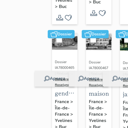
(n°1)
Yvelines
>
Buc
(n°2)
>
Buc
Dossier
Dossier
D
Dossier
Dossier
Dos
IA78000465
IA78000467
IA
| Réalisé par
| Réalisé par
| R
Aperçu
Aperçu
Aper
Bussière
Bussière
Bu
Roselyne
Roselyne
Ro
gendarmerie,
maison
j
actuellement
France
>
France
>
Fr
Île-de-
immeuble
Île-de-
Îl
France
>
France
>
Fr
Yvelines
Yvelines
Yv
>
Buc
>
Buc
>