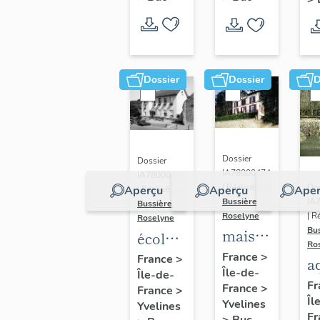
Dossier
Dossier
D
Dossier
Dossier
IA78000474
IA78000453
Dos
| Réalisé par
Aperçu
Aperçu
Aper
| Réalisé par
IA
Bussière
Bussière
| R
Roselyne
Roselyne
Bu
maison
école
Ro
dite
primaire
France
>
France
>
a
Île-de-
villa
Île-de-
de
di
Fr
France
>
France
>
Saint
filles,
Îl
A
Yvelines
Yvelines
Marie
actuellement
Fr