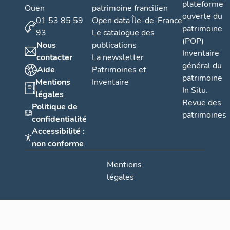
plateforme
Ouen
patrimoine francilien
ouverte du
01 53 85 59
Open data Île-de-France
patrimoine
93
Le catalogue des
(POP)
Nous
publications
Inventaire
contacter
La newsletter
général du
Aide
Patrimoines et
patrimoine
Mentions
Inventaire
In Situ.
légales
Revue des
Politique de
patrimoines
confidentialité
Accessibilité :
non conforme
Mentions
légales