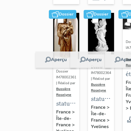
Dossier
Dossier
D
Dos
IA
| R
Aperçu
Aperçu
Aper
Bu
Ro
Dossier
Dossier
é
IM78002364
IM78002361
| Réalisé par
a
Fr
| Réalisé par
Bussière
Îl
di
Bussière
Roselyne
Fr
Roselyne
a
statue :
Yv
statue :
L
Vierge
France
>
>
Vierge
France
>
B
Île-de-
à
Île-de-
à
France
>
l'Enfant
France
>
Yvelines
l'Enfant