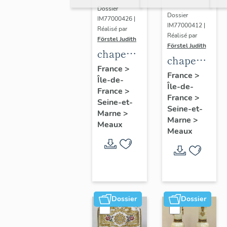
Dossier
Dossier
IM77000426 |
IM77000412 |
Réalisé par
Réalisé par
Förstel Judith
Förstel Judith
chape
chape
blanche
France
>
blanche,
France
>
Île-de-
à fleurs
Île-de-
1ere
France
>
France
>
moitié
Seine-et-
Seine-et-
Marne
>
du 20e
Marne
>
Meaux
siècle
Meaux
Dossier
Dossier