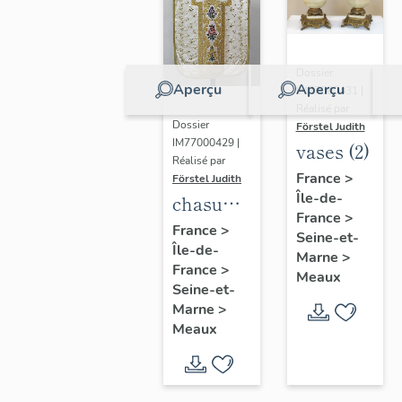
Dossier
Aperçu
Aperçu
IM77000431 |
Réalisé par
Dossier
Förstel Judith
IM77000429 |
vases (2)
Réalisé par
France
>
Förstel Judith
Île-de-
chasuble
France
>
blanche
France
>
Seine-et-
Île-de-
Marne
>
France
>
Meaux
Seine-et-
Marne
>
Meaux