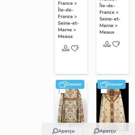
collectif
France
>
Île-de-
l'étude
Île-de-
sur les
France
>
du
France
>
cours
Seine-et-
patrimoine
Seine-et-
Marne
>
communes
Marne
>
de
Meaux
du
Meaux
Meaux
Faubourg
Saint-
Nicolas
Dossier
Dossier
Aperçu
Aperçu