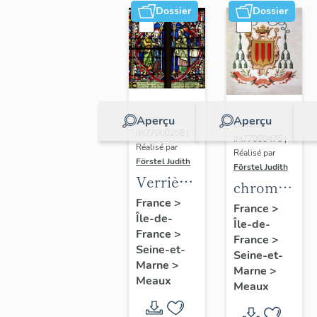
Dossier
Dossier
Aperçu
Aperçu
Dossier
Dossier
IM77000268 |
IM77000475 |
Réalisé par
Réalisé par
Förstel Judith
Förstel Judith
Verrières
chromolitho
de la
France
>
:
France
>
Île-de-
chapelle
Île-de-
armoiries
France
>
axiale
France
>
d'évêques
Seine-et-
Seine-et-
et du
Marne
>
Marne
>
Meaux
pape Pie
Meaux
X