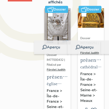
affichés
Dossier
Dossier
Dossier
IM77000251 |
Aperçu
Aperçu
Réalisé par
Förstel Judith
Dossier
présentatio
IM77000432 |
Réalisé par
du
cathédrale
Förstel Judith
mobilier
Saint-
France
>
présentation
Île-de-
de la
Etienne
du
église
France
>
cathédrale
mobilier
Seine-et-
paroissiale
France
>
de
Marne
>
Île-de-
de
Notre-
Meaux
Meaux
France
>
l'église
Dame du
Seine-et-