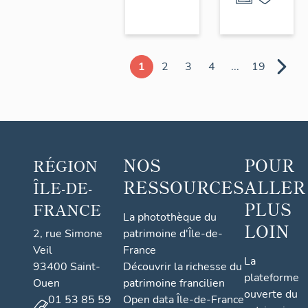
1
2
3
4
...
19
NOS
POUR
RÉGION
RESSOURCES
ALLER
ÎLE-DE-
PLUS
FRANCE
La photothèque du
LOIN
2, rue Simone
patrimoine d'Île-de-
Veil
France
La
93400 Saint-
Découvrir la richesse du
plateforme
Ouen
patrimoine francilien
ouverte du
01 53 85 59
Open data Île-de-France