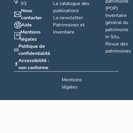
patrimoine
93
Le catalogue des
(POP)
Nous
publications
Inventaire
contacter
La newsletter
général du
Aide
Patrimoines et
patrimoine
Mentions
Inventaire
In Situ.
légales
Revue des
Politique de
patrimoines
confidentialité
Accessibilité :
non conforme
Mentions
légales