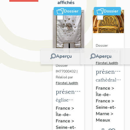
affichés
Dossier
Dossier
Dossier
IM77000251 |
Aperçu
Aperçu
Réalisé par
Förstel Judith
Dossier
présentatio
IM77000432 |
Réalisé par
du
cathédrale
Förstel Judith
mobilier
Saint-
France
>
présentation
Île-de-
de la
Etienne
du
église
France
>
cathédrale
mobilier
Seine-et-
paroissiale
France
>
de
Marne
>
Île-de-
de
Notre-
Meaux
Meaux
France
>
l'église
Dame du
Seine-et-