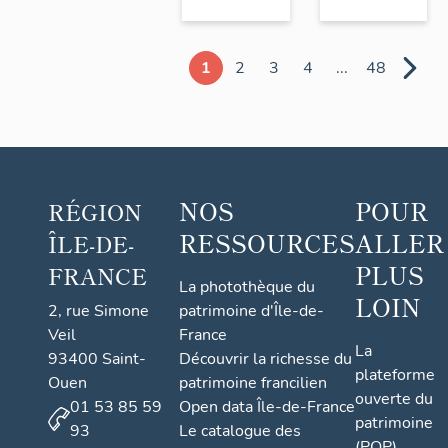
1
2
3
4
...
48
NOS
POUR
RÉGION
RESSOURCES
ALLER
ÎLE-DE-
PLUS
FRANCE
La photothèque du
LOIN
2, rue Simone
patrimoine d'Île-de-
Veil
France
La
93400 Saint-
Découvrir la richesse du
plateforme
Ouen
patrimoine francilien
ouverte du
01 53 85 59
Open data Île-de-France
patrimoine
93
Le catalogue des
(POP)