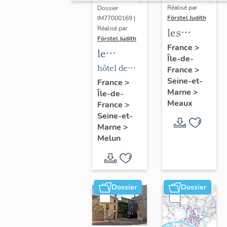
Réalisé par
Dossier
Förstel Judith
IM77000169 |
Réalisé par
les
Förstel Judith
maisons
France
>
le
Île-de-
et
mobilier
hôtel de
France
>
immeubles
de l'hôtel
Seine-et-
ville
France
>
de
Marne
>
Île-de-
de ville
Meaux
Meaux
France
>
Seine-et-
Marne
>
Melun
Dossier
Dossier