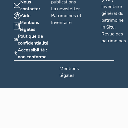
Nous
publications
Inventaire
contacter
La newsletter
général du
Aide
Patrimoines et
patrimoine
Mentions
Inventaire
In Situ.
légales
Revue des
Politique de
patrimoines
confidentialité
Accessibilité :
non conforme
Mentions
légales