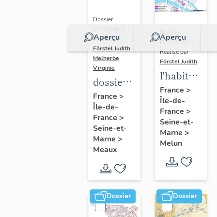
Dossier
IA77000682 |
Dossier
Aperçu
Aperçu
Réalisé par
IA77000603 |
Förstel Judith
-
Réalisé par
Malherbe
Förstel Judith
Virginie
l'habitat
dossier
à Melun
France
>
collectif
France
>
Île-de-
Île-de-
sur les
France
>
France
>
cours
Seine-et-
Seine-et-
Marne
>
communes
Marne
>
Melun
du
Meaux
Faubourg
Saint-
Nicolas
Dossier
Dossier