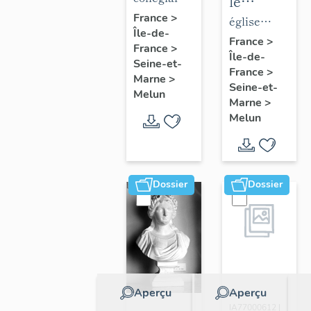
le
de la
Notre-
France
>
mobilier
église
Île-de-
collégiale
Dame
de
paroissiale
France
>
France
>
Notre-
Île-de-
l'église
Saint-
Seine-et-
France
>
Dame
Saint-
Aspais
Marne
>
Seine-et-
Melun
Aspais
Marne
>
Melun
Dossier
Dossier
Aperçu
Aperçu
Dossier
IA77000612 |