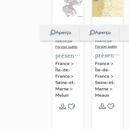
Dossier
Dossier
Aperçu
Aperçu
IA77000610 |
IA77000605 |
Réalisé par
Réalisé par
Förstel Judith
Förstel Judith
présentatio
présentation
de
de
France
>
France
>
Île-de-
l'étude
Île-de-
l'étude
France
>
France
>
du
du
Seine-et-
Seine-et-
patrimoine
patrimoine
Marne
>
Marne
>
de
de
Meaux
Melun
Meaux
Melun