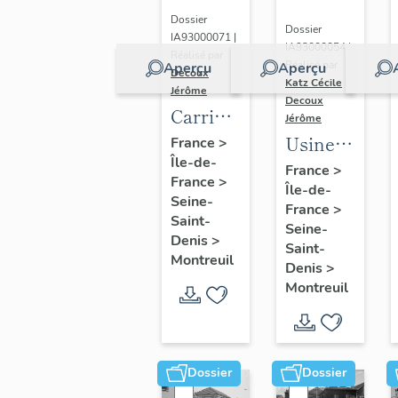
parisienne
inventaire)
Dossier
Dossier
IA93000071 |
de
IA93000054 |
Réalisé par
tranchage
Réalisé par
Aperçu
Aperçu
Decoux
Katz Cécile
-
et
Jérôme
Decoux
Carrière,
déroulage,
Jérôme
plâtrière
Usine
puis
France
>
Île-de-
et
de
société
France
>
France
>
briqueterie
Île-de-
construction
Maréchaux,
Seine-
France
>
Morel
mécanique
puis
Saint-
Seine-
(détruit)
André
Denis
>
entrepôt
Saint-
Montreuil
Laubeuf
commercial
Denis
>
Montreuil
(détruit
(détruit
après
après
inventaire)
inventaire)
Dossier
Dossier