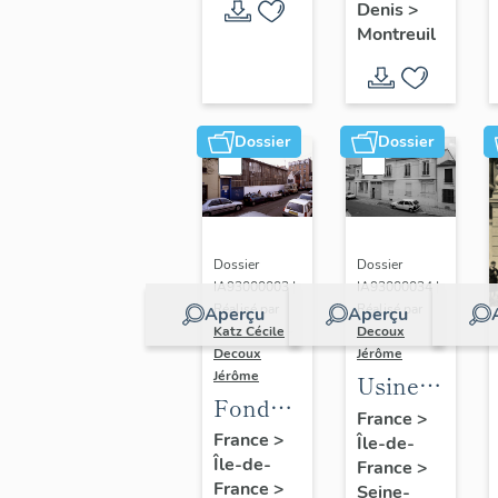
de
tennisman
Denis
>
l'étude :
Montreuil
dossier
collectif
"usines"
Dossier
Dossier
Dossier
Dossier
IA93000003 |
IA93000034 |
Réalisé par
Réalisé par
Aperçu
Aperçu
Katz Cécile
-
Decoux
Decoux
Jérôme
Jérôme
Usine
Fonderie
de
France
>
de la
France
>
Île-de-
papeterie
Île-de-
Marne,
France
>
Kalamazoo,
France
>
Seine-