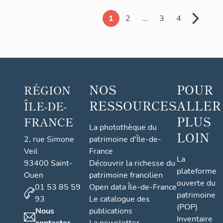
E.
1
2
...
3
4
Robert
et cie,
puis La
Stéatite
industrielle,
NOS
POUR
RÉGION
puis la
RESSOURCES
ALLER
ÎLE-DE-
Compagnie
PLUS
industrielle
FRANCE
La photothèque du
des
LOIN
2, rue Simone
patrimoine d'Île-de-
céramiques
Veil
France
La
électroniques
93400 Saint-
Découvrir la richesse du
plateforme
;
Ouen
patrimoine francilien
ouverte du
01 53 85 59
Open data Île-de-France
actuellement
patrimoine
93
Le catalogue des
Saint-
(POP)
Nous
publications
Gobain
Inventaire