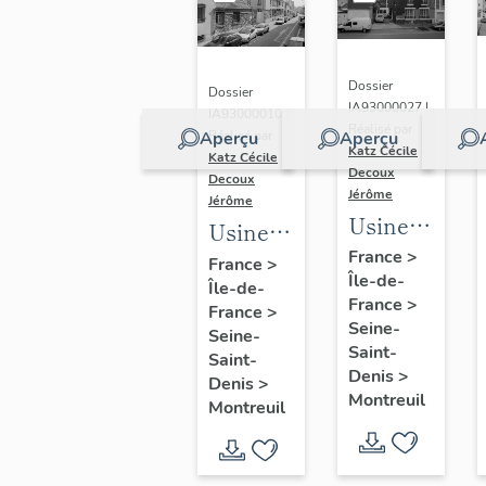
Dossier
Dossier
IA93000027 |
IA93000010 |
Réalisé par
Aperçu
Aperçu
Réalisé par
Katz Cécile
-
Katz Cécile
-
Decoux
Decoux
Jérôme
Jérôme
Usine
Usine
de
France
>
de
France
>
Île-de-
chaussures
Île-de-
peausserie
France
>
Debard,
France
>
Jumel
Seine-
Seine-
actuellement
aîné,
Saint-
Saint-
logement
Denis
>
puis
Denis
>
Montreuil
Montreuil
usine
de
céramique