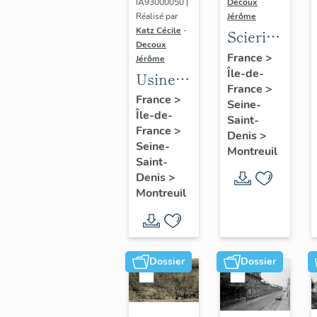
Montreuil
IA93000050 |
Decoux
Réalisé par
Jérôme
Katz Cécile
-
Scierie
Decoux
Cavillet,
France
>
Jérôme
Île-de-
puis
Usine
France
>
usine
de
France
>
Seine-
de bois
Île-de-
menuiserie
Saint-
France
>
de
Denis
>
Bergmair
Seine-
Montreuil
placage
et
Saint-
Société
Robert,
Denis
>
parisienne
Montreuil
puis
de bois
Bergmair,
tranché
puis
et
scierie
Dossier
Dossier
déroulé,
Luthes
puis
(détruit
Société
après