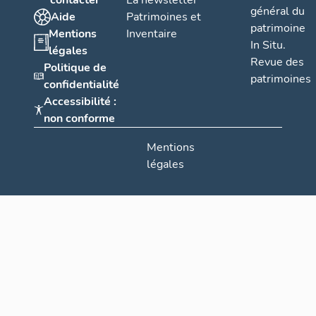
contacter
La newsletter
Desmarquet
général du
Aide
Patrimoines et
patrimoine
Mentions
Inventaire
In Situ.
légales
Revue des
Politique de
patrimoines
confidentialité
Accessibilité :
non conforme
Mentions
légales