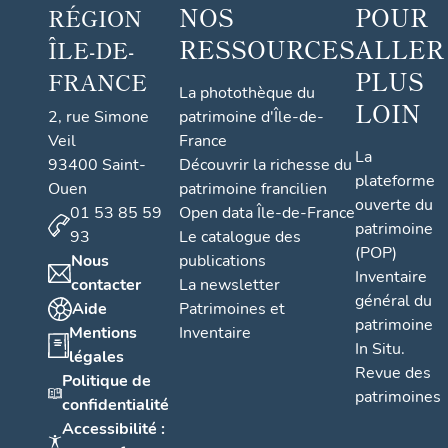
NOS
POUR
RÉGION
RESSOURCES
ALLER
ÎLE-DE-
PLUS
FRANCE
La photothèque du
LOIN
2, rue Simone
patrimoine d'Île-de-
Veil
France
La
93400 Saint-
Découvrir la richesse du
plateforme
Ouen
patrimoine francilien
ouverte du
01 53 85 59
Open data Île-de-France
patrimoine
93
Le catalogue des
(POP)
Nous
publications
Inventaire
contacter
La newsletter
général du
Aide
Patrimoines et
patrimoine
Mentions
Inventaire
In Situ.
légales
Revue des
Politique de
patrimoines
confidentialité
Accessibilité :