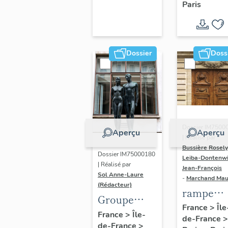
Paris
Dondel e
Roger
Dhuit
Dossier
Doss
Dossier IM7500
Aperçu
Aperçu
| Réalisé par
Bussière Rosel
Dossier IM75000180
Leiba-Dontenwi
| Réalisé par
Jean-François
Sol Anne-Laure
-
Marchand Ma
(Rédacteur)
rampe
Groupe
d'appui,
France
>
Île
sculpté :
France
>
Île-
de-France
>
escalier 
de-France
>
Les