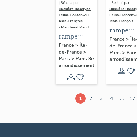
| Réalisé par
| Réalisé par
Bussière Roselyne
-
Bussière Rosel
Leiba-Dontenwill
Leiba-Dontenwi
Jean-François
Jean-François
-
Marchand Maud
rampe
rampe
d'appui,
France
>
Île
d'appui,
France
>
Île-
de-France
>
escalier 
de-France
>
escalier de
Paris
>
Pari
la maison
Paris
>
Paris 3e
arrondisse
la maison à
porte
arrondissement
porte
cochère
cochère
dite hôtel
(non étudié)
de Bence
(non étud
1
2
3
4
...
17