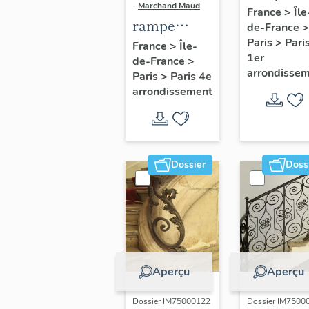
-
Marchand Maud
d'appui,
France
>
Île
rampe
de-France
>
escalier 
d'appui,
Paris
>
Pari
France
>
Île-
la maison
1er
de-France
>
escalier de
porte
arrondisse
Paris
>
Paris 4e
la maison à
cochère
arrondissement
porte
(non étud
cochère
dite hôtel
Charpentier
Dossier
Doss
(non étudié)
Aperçu
Aperçu
Dossier IM75000122
Dossier IM7500