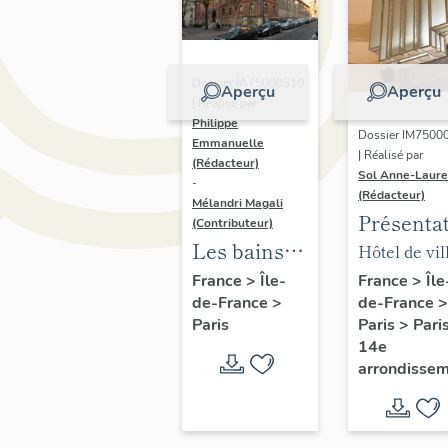
Dossier IA75000310
Aperçu
Aperçu
| Réalisé par
Philippe
Dossier IM7500
Emmanuelle
| Réalisé par
(Rédacteur)
Sol Anne-Laure
-
(Rédacteur)
Mélandri Magali
Présenta
(Contributeur)
du mobili
Les bains
Hôtel de vil
de la mai
douches
annexe
France
>
Île
France
>
Île-
de-France
>
de-France
>
annexe
municipaux
Paris
>
Pari
Paris
de la ville
14e
de Paris
arrondisse