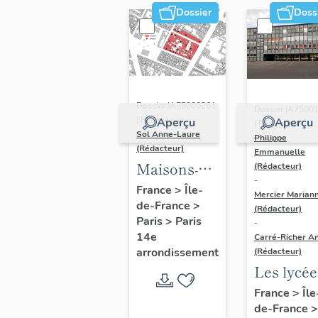
Dossier
Doss
Dossier IA75000261
Dossier IA7500
| Réalisé par
Aperçu
Aperçu
| Réalisé par
Sol Anne-Laure
Philippe
(Rédacteur)
Emmanuelle
Maisons-
(Rédacteur)
-
immeubles
France
>
Île-
Mercier Marian
de-France
>
(Rédacteur)
Paris
>
Paris
-
14e
Carré-Richer An
arrondissement
(Rédacteur)
Les lycée
parisiens
France
>
Île
de-France
>
Jean-Cla