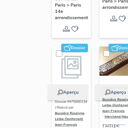
Paris
>
Pari
l' hôtel d
Paris
>
Paris
Adolescents
arrondisse
Sandrevil
14e
arrondissement
(non étud
Dossier
Doss
Dossier IM7500
Aperçu
Aperçu
| Réalisé par
Bussière Rosel
Dossier IM75000134
Leiba-Dontenwi
| Réalisé par
Jean-François
Bussière Roselyne
-
-
Marchand Ma
Leiba-Dontenwill
rampe
Jean-François