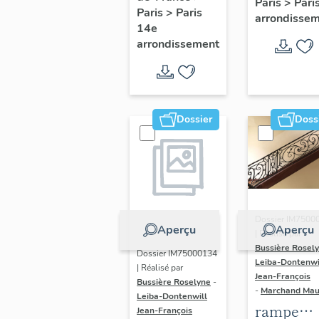
Paris
>
Pari
l' hôtel d
Paris
>
Paris
Adolescents
arrondisse
Sandrevil
14e
arrondissement
(non étud
Dossier
Doss
Dossier IM7500
Aperçu
Aperçu
| Réalisé par
Bussière Rosel
Dossier IM75000134
Leiba-Dontenwi
| Réalisé par
Jean-François
Bussière Roselyne
-
-
Marchand Ma
Leiba-Dontenwill
rampe
Jean-François