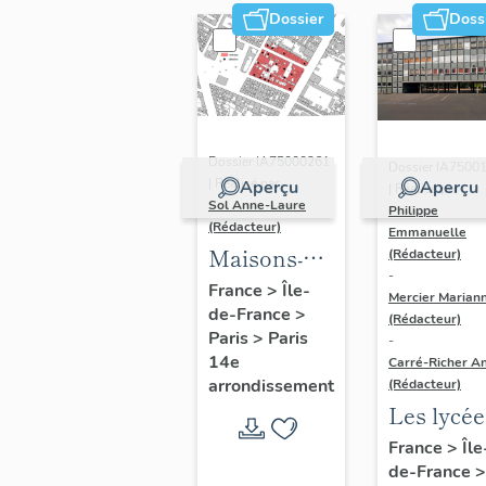
Dossier
Doss
Dossier IA75000261
Dossier IA7500
| Réalisé par
Aperçu
Aperçu
| Réalisé par
Sol Anne-Laure
Philippe
(Rédacteur)
Emmanuelle
Maisons-
(Rédacteur)
-
immeubles
France
>
Île-
Mercier Marian
de-France
>
(Rédacteur)
Paris
>
Paris
-
14e
Carré-Richer An
arrondissement
(Rédacteur)
Les lycée
parisiens
France
>
Île
de-France
>
Jean-Cla