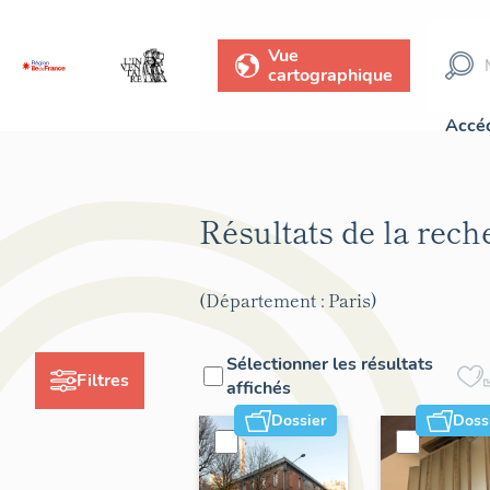
Vue
cartographique
Accéd
Résultats de la rec
(Département : Paris)
Sélectionner les résultats
Filtres
affichés
Dossier
Doss