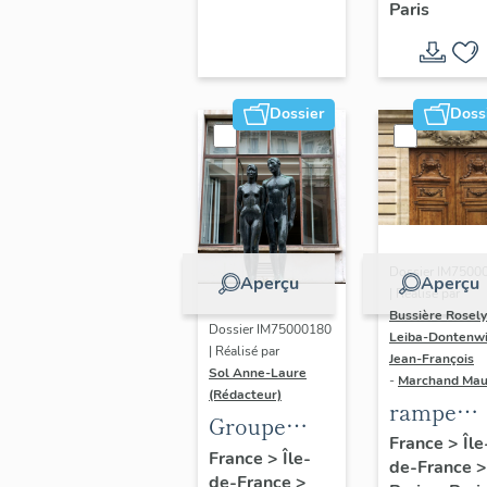
Paris
Dondel e
Roger
Dhuit
Dossier
Doss
Dossier IM7500
Aperçu
Aperçu
| Réalisé par
Bussière Rosel
Dossier IM75000180
Leiba-Dontenwi
| Réalisé par
Jean-François
Sol Anne-Laure
-
Marchand Ma
(Rédacteur)
rampe
Groupe
d'appui,
France
>
Île
sculpté :
France
>
Île-
de-France
>
escalier 
de-France
>
Les