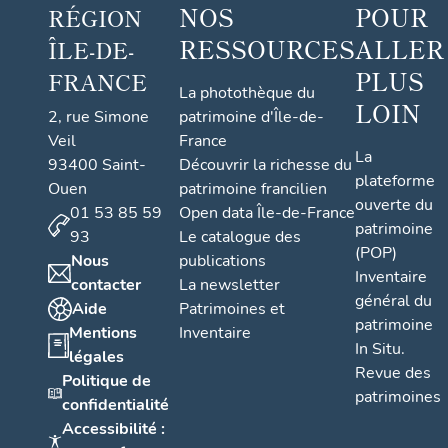
NOS
POUR
RÉGION
RESSOURCES
ALLER
ÎLE-DE-
PLUS
FRANCE
La photothèque du
LOIN
2, rue Simone
patrimoine d'Île-de-
Veil
France
La
93400 Saint-
Découvrir la richesse du
plateforme
Ouen
patrimoine francilien
ouverte du
01 53 85 59
Open data Île-de-France
patrimoine
93
Le catalogue des
(POP)
Nous
publications
Inventaire
contacter
La newsletter
général du
Aide
Patrimoines et
patrimoine
Mentions
Inventaire
In Situ.
légales
Revue des
Politique de
patrimoines
confidentialité
Accessibilité :