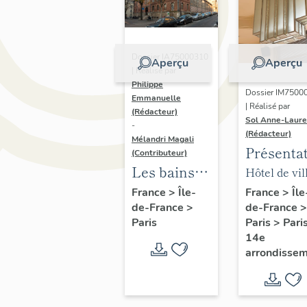
Dossier IA75000310
Aperçu
Aperçu
| Réalisé par
Philippe
Dossier IM7500
Emmanuelle
| Réalisé par
(Rédacteur)
Sol Anne-Laure
-
(Rédacteur)
Mélandri Magali
Présenta
(Contributeur)
du mobili
Les bains
Hôtel de vil
de la mai
douches
annexe
France
>
Île
France
>
Île-
de-France
>
de-France
>
annexe
municipaux
Paris
>
Pari
Paris
de la ville
14e
de Paris
arrondisse