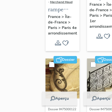
-
Marchand Maud
d'appui,
France
>
Île
rampe
de-France
>
escalier 
d'appui,
Paris
>
Pari
France
>
Île-
la maison
1er
de-France
>
escalier de
porte
arrondisse
Paris
>
Paris 4e
la maison à
cochère
arrondissement
porte
(non étud
cochère
dite hôtel
Charpentier
Dossier
Doss
(non étudié)
Aperçu
Aperçu
Dossier IM75000122
Dossier IM7500