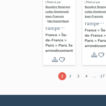
| Réalisé par
| Réalisé par
Bussière Roselyne
-
Bussière Rosel
Leiba-Dontenwill
Leiba-Dontenwi
Jean-François
Jean-François
-
Marchand Maud
rampe
rampe
d'appui,
France
>
Île
d'appui,
France
>
Île-
de-France
>
escalier 
de-France
>
escalier de
Paris
>
Pari
la maison
Paris
>
Paris 3e
arrondisse
la maison à
porte
arrondissement
porte
cochère
cochère
dite hôtel
(non étudié)
de Bence
(non étud
1
2
3
4
...
17