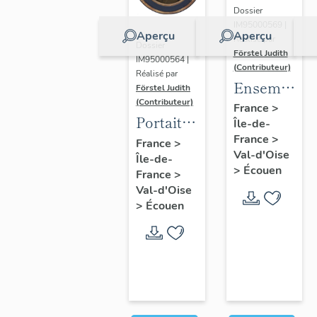
Dossier
IM95000569 |
Aperçu
Aperçu
Réalisé par
Dossier
Förstel Judith
IM95000564 |
(Contributeur)
Réalisé par
Ensemble
Förstel Judith
(Contributeur)
des
France
>
Portait
Île-de-
verrières
d'homme
France
>
France
>
du
Val-d'Oise
Île-de-
en
XVIIIe
>
Écouen
France
>
médaillon
siècle
Val-d'Oise
ovale.
>
Écouen