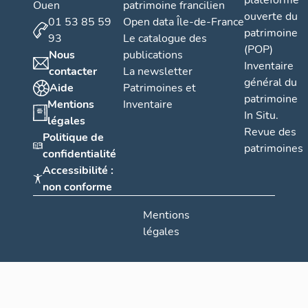
plateforme
Ouen
patrimoine francilien
ouverte du
01 53 85 59
Open data Île-de-France
patrimoine
93
Le catalogue des
(POP)
Nous
publications
Inventaire
contacter
La newsletter
général du
Aide
Patrimoines et
patrimoine
Mentions
Inventaire
In Situ.
légales
Revue des
Politique de
patrimoines
confidentialité
Accessibilité :
non conforme
Mentions
légales