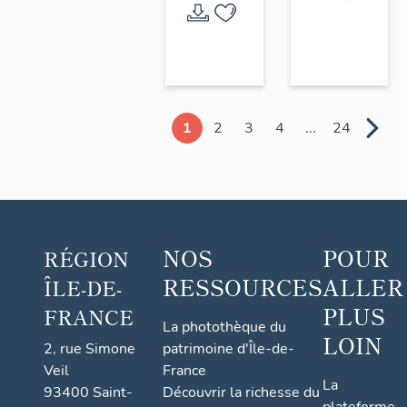
1
2
3
4
...
24
NOS
POUR
RÉGION
RESSOURCES
ALLER
ÎLE-DE-
PLUS
FRANCE
La photothèque du
LOIN
2, rue Simone
patrimoine d'Île-de-
Veil
France
La
93400 Saint-
Découvrir la richesse du