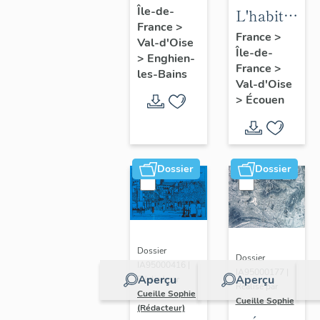
Île-de-
d'Enghien-
L'habitat
France
>
les-Bains
d'Ecouen
France
>
Val-d'Oise
Île-de-
>
Enghien-
France
>
les-Bains
Val-d'Oise
>
Écouen
Dossier
Dossier
Dossier
Dossier
IA95000416 |
IA95000177 |
Aperçu
Aperçu
Réalisé par
Réalisé par
Cueille Sophie
Cueille Sophie
(Rédacteur)