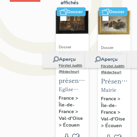
affichés
Dossier
Dossier
Dossier
Dossier
IM95000537 |
IM95000568 |
Aperçu
Aperçu
Réalisé par
Réalisé par
Förstel Judith
Förstel Judith
(Rédacteur)
(Rédacteur)
présentation
Présentatio
du
du
Eglise
Mairie
mobilier
mobilier
Saint-
France
>
France
>
Île-de-
de
Île-de-
de la
Acceul
France
>
France
>
l'église
mairie
Val-d'Oise
Val-d'Oise
d'Ecouen
d'Ecouen
>
Écouen
>
Écouen