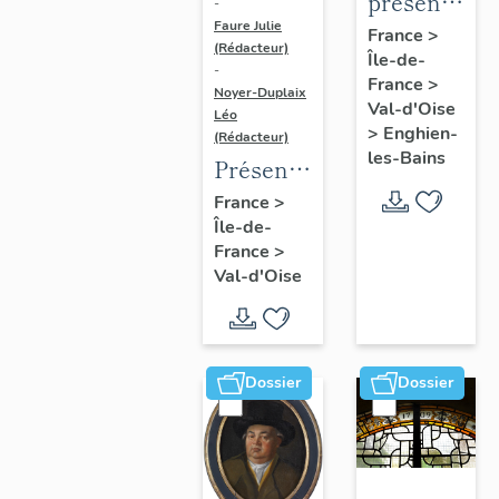
présentatio
-
Faure Julie
de
France
>
(Rédacteur)
Île-de-
l'étude
-
France
>
du
Noyer-Duplaix
Val-d'Oise
Léo
patrimoine
>
Enghien-
(Rédacteur)
d'Enghien-
les-Bains
Présentation
Les-
de
France
>
Bains
Île-de-
l'étude
France
>
du
Val-d'Oise
patrimoine
de
l'agglomération
de
Dossier
Dossier
Cergy-
Pontoise