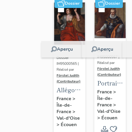
Dossier
Dossier
Aperçu
Aperçu
Dossier
IM95000567 |
Dossier
Réalisé par
IM95000565 |
Förstel Judith
Réalisé par
(Contributeur)
Förstel Judith
Portrait
(Contributeur)
Allégories
du roi
France
>
du
Île-de-
Henri IV
France
>
France
>
Île-de-
Toucher
Val-d'Oise
France
>
et de la
>
Écouen
Val-d'Oise
Vue.
>
Écouen