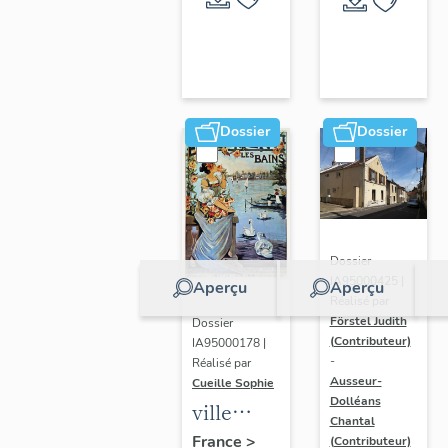
Dossier
Dossier
Dossier
IA95000425 |
Aperçu
Aperçu
Réalisé par
Förstel Judith
Dossier
(Contributeur)
IA95000178 |
-
Réalisé par
Ausseur-
Cueille Sophie
Dolléans
ville
Chantal
thermale
France
>
(Contributeur)