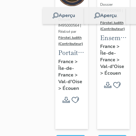
Dossier
IM95000569 |
Aperçu
Aperçu
Réalisé par
Dossier
Förstel Judith
IM95000564 |
(Contributeur)
Réalisé par
Ensemble
Förstel Judith
(Contributeur)
des
France
>
Portait
Île-de-
verrières
d'homme
France
>
France
>
du
Val-d'Oise
Île-de-
en
XVIIIe
>
Écouen
France
>
médaillon
siècle
Val-d'Oise
ovale.
>
Écouen