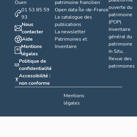
plateforme
Ouen
patrimoine francilien
ouverte du
01 53 85 59
Open data Île-de-France
patrimoine
93
Le catalogue des
(POP)
Nous
publications
Inventaire
contacter
La newsletter
général du
Aide
Patrimoines et
patrimoine
Mentions
Inventaire
In Situ.
légales
Revue des
Politique de
patrimoines
confidentialité
Accessibilité :
non conforme
Mentions
légales