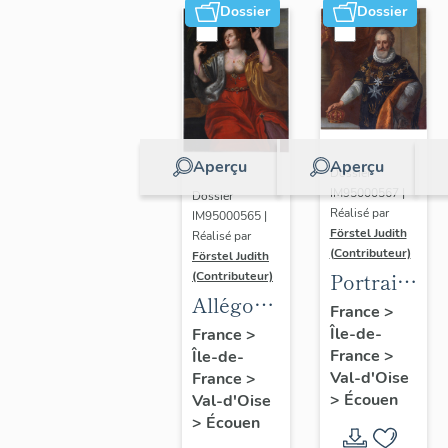
Dossier
Dossier
Aperçu
Aperçu
Dossier
IM95000567 |
Dossier
Réalisé par
IM95000565 |
Förstel Judith
Réalisé par
(Contributeur)
Förstel Judith
Portrait
(Contributeur)
Allégories
du roi
France
>
du
Île-de-
Henri IV
France
>
France
>
Île-de-
Toucher
Val-d'Oise
France
>
et de la
>
Écouen
Val-d'Oise
Vue.
>
Écouen