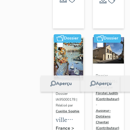
Dossier
Dossier
Dossier
IA95000425 |
Aperçu
Aperçu
Réalisé par
Förstel Judith
Dossier
(Contributeur)
IA95000178 |
-
Réalisé par
Ausseur-
Cueille Sophie
Dolléans
ville
Chantal
thermale
France
>
(Contributeur)