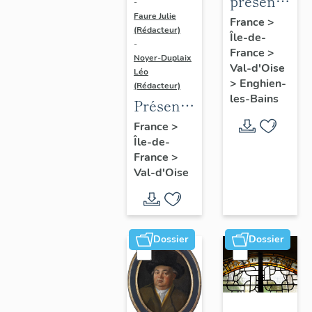
présentatio
-
Faure Julie
de
France
>
(Rédacteur)
Île-de-
l'étude
-
France
>
du
Noyer-Duplaix
Val-d'Oise
Léo
patrimoine
>
Enghien-
(Rédacteur)
d'Enghien-
les-Bains
Présentation
Les-
de
France
>
Bains
Île-de-
l'étude
France
>
du
Val-d'Oise
patrimoine
de
l'agglomération
de
Dossier
Dossier
Cergy-
Pontoise