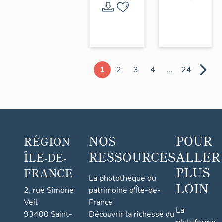
1
2
3
4
...
24
NOS
POUR
RÉGION
RESSOURCES
ALLER
ÎLE-DE-
PLUS
FRANCE
La photothèque du
LOIN
2, rue Simone
patrimoine d'Île-de-
Veil
France
La
93400 Saint-
Découvrir la richesse du