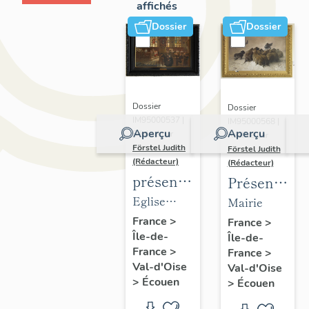
affichés
Dossier
Dossier
Dossier
Dossier
IM95000537 |
IM95000568 |
Aperçu
Aperçu
Réalisé par
Réalisé par
Förstel Judith
Förstel Judith
(Rédacteur)
(Rédacteur)
présentation
Présentatio
du
du
Eglise
Mairie
mobilier
mobilier
Saint-
France
>
France
>
Île-de-
de
Île-de-
de la
Acceul
France
>
France
>
l'église
mairie
Val-d'Oise
Val-d'Oise
d'Ecouen
d'Ecouen
>
Écouen
>
Écouen