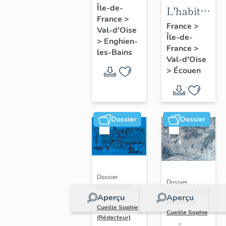
Île-de-
d'Enghien-
L'habitat
France
>
les-Bains
d'Ecouen
France
>
Val-d'Oise
Île-de-
>
Enghien-
France
>
les-Bains
Val-d'Oise
>
Écouen
Dossier
Dossier
Dossier
Dossier
IA95000416 |
IA95000177 |
Aperçu
Aperçu
Réalisé par
Réalisé par
Cueille Sophie
Cueille Sophie
(Rédacteur)