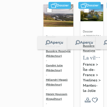
Dossier
Dossier
Dossier
IA78002174 |
Dossier
Réalisé par
IA78002272 |
Aperçu
Aperçu
Bussière
Réalisé par
Roselyne
Bussière Roselyne
La ville
(Rédacteur)
-
de
France
>
Gandini Julie
Île-de-
Mantes-
(Rédacteur)
France
>
-
la-Jolie
Yvelines
>
Mélandri Magali
(Rédacteur)
Mantes-
-
la-Jolie
Malek Houssam
(Enquêteur)
-