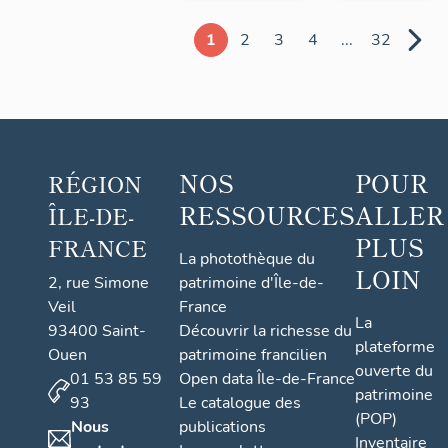
1
2
3
4
...
32
NOS
POUR
RÉGION
RESSOURCES
ALLER
ÎLE-DE-
PLUS
FRANCE
La photothèque du
LOIN
2, rue Simone
patrimoine d'Île-de-
Veil
France
La
93400 Saint-
Découvrir la richesse du
plateforme
Ouen
patrimoine francilien
ouverte du
01 53 85 59
Open data Île-de-France
patrimoine
93
Le catalogue des
(POP)
Nous
publications
Inventaire