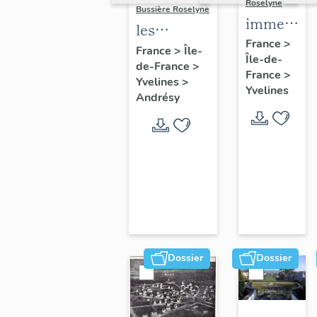
Roselyne
Bussière Roselyne
immeubles
les
maisons,
France
>
immeubles,
France
>
Île-
Île-de-
fermes
de-France
>
maisons et
France
>
Yvelines
>
fermes du
Yvelines
Andrésy
canton
d'Andrésy
Dossier
Dossier