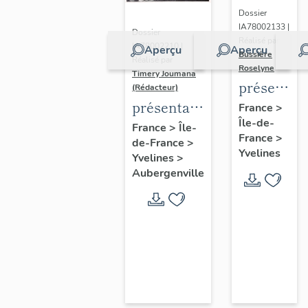
Dossier
IA78002133 |
Dossier
Réalisé par
IA78002210 |
Aperçu
Aperçu
Bussière
Réalisé par
Roselyne
Timery Joumana
présentat
(Rédacteur)
du
présentation
France
>
Île-de-
diagnostic
de l'étude
France
>
Île-
France
>
patrimonia
de-France
>
d'Elisabethville
Yvelines
Yvelines
>
urbain
Aubergenville
et
paysager
de
Seine-
Aval