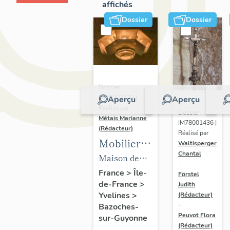
affichés
Dossier
Dossier
Dossier
IM78002723 |
Aperçu
Aperçu
Réalisé par
Dossier
Métais Marianne
IM78001436 |
(Rédacteur)
Réalisé par
Mobilier
Waltisperger
Chantal
de la
Maison de
-
maison
villégiature
France
>
Île-
Förstel
de-France
>
Louis
Judith
dite maison
Yvelines
>
(Rédacteur)
Carré
Louis Carré
-
Bazoches-
Peuvot Flora
sur-Guyonne
(Rédacteur)