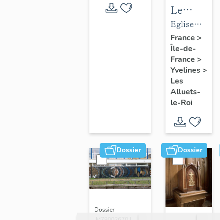
Le
mobilier
Eglise
de
paroissiale
France
>
Île-de-
l'église
Saint-
France
>
paroissial
Nicolas
Yvelines
>
Saint-
Les
Nicolas
Alluets-
le-Roi
Dossier
Dossier
Dossier
IM78002670 |