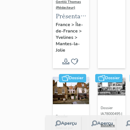
Gentili Thomas
(Rédacteur)
Présentation
de l'étude
France
>
Île-
de-France
>
Yvelines
>
Mantes-la-
Jolie
Dossier
Dossier
Dossier
IA78000495 |
Dossier
Réalisé par
IA78000985 |
Aperçu
Aperçu
Bussière
Réalisé par