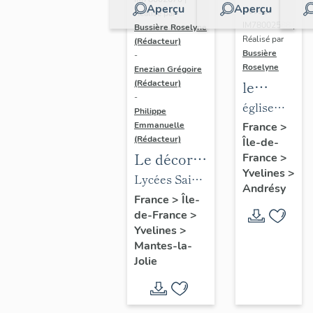
Aperçu
Aperçu
Dossier
Réalisé par
IM78002588 |
Bussière Roselyne
Réalisé par
(Rédacteur)
Bussière
-
Roselyne
Enezian Grégoire
le
(Rédacteur)
-
mobilier
église
Philippe
de
paroissiale
Emmanuelle
France
>
(Rédacteur)
Île-de-
l'église
Saint-
Le décor
France
>
Saint-
Germain
Yvelines
>
des lycées
Lycées Saint-
Germain-
Andrésy
de Mantes
Exupéry et
France
>
Île-
de-
de-France
>
Jean Rostand
Paris
Yvelines
>
(liste
Mantes-la-
supplémen
Jolie