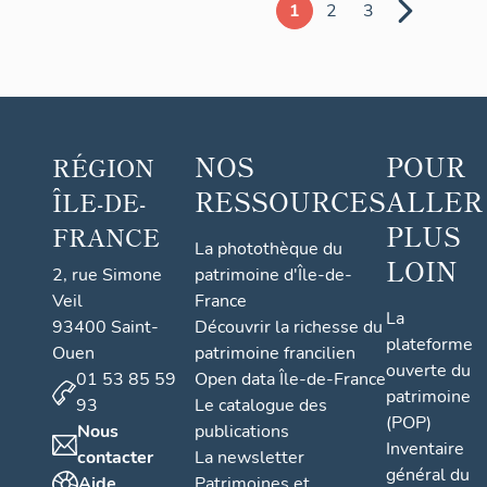
usine
1
2
3
de
transformation
de
vieux
papiers
NOS
POUR
RÉGION
RESSOURCES
ALLER
ÎLE-DE-
PLUS
FRANCE
La photothèque du
LOIN
2, rue Simone
patrimoine d'Île-de-
Veil
France
La
93400 Saint-
Découvrir la richesse du
plateforme
Ouen
patrimoine francilien
ouverte du
01 53 85 59
Open data Île-de-France
patrimoine
93
Le catalogue des
(POP)
Nous
publications
Inventaire
contacter
La newsletter
général du
Aide
Patrimoines et