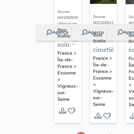
à
Mousseau
Dossier
Dossier
Dos
IA91000939
IA91000912
IA
| Réalisé par
| Réalisé par
| R
Blanc
Aperçu
Aperçu
Aper
Blanc
Bl
Brigitte
Brigitte
Bri
usine
cimetière
é
de
France
>
p
France
>
Fr
Île-de-
construction
Île-de-
Îl
L
France
>
navale
France
>
Fr
Essonne
R
de la
Essonne
Es
>
>
>
Compagnie
Vigneux-
Vigneux-
Vi
sur-
des
sur-
su
Seine
Sablières
Seine
Se
de la
Seine,
actuellement