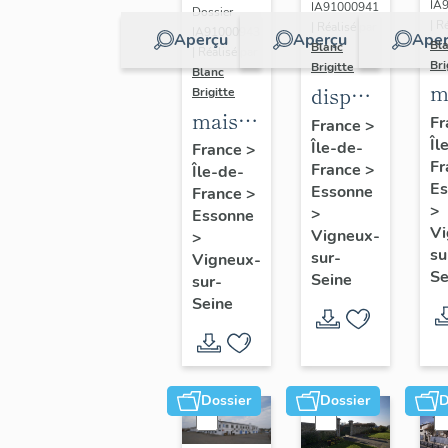
IA
IA91000941
Dossier
| R
| Réalisé par
IA91000943
Aperçu
Aperçu
Aper
Bl
Blanc
| Réalisé par
Bri
Brigitte
Blanc
m
dispensaire
Brigitte
maison
é
Jeanne
Fr
France
>
de
Îl
Île-de-
d'Arc
France
>
Fr
France
>
Île-de-
notable
Es
Essonne
France
>
dite
>
>
Essonne
maison
Vi
Vigneux-
>
su
Piketty
sur-
Vigneux-
Se
Seine
sur-
ou
Seine
château
des
Sablières,
la
Dossier
Dossier
D
Pierre