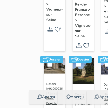
Es
du
S
>
Île-de-
Saint
>
Christ,
Vigneux-
France
>
Pierre
Vi
sur-
Essonne
Vie de
su
Seine
>
la
Se
Vigneux-
Vierge
sur-
Seine
Dossier
Dossier
D
Dossier
Dos
IA91000926
IA
| Réalisé par
| R
Dossier
Aperçu
Aperçu
Aper
Blanc
Bl
IA91000933
Brigitte
Bri
| Réalisé par