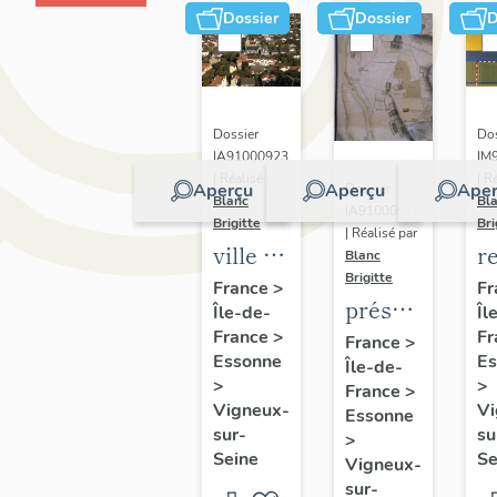
Dossier
Dossier
D
Dos
Dossier
IM
IA91000923
| R
| Réalisé par
Aperçu
Aperçu
Aper
Dossier
Bl
Blanc
IA91000916
Bri
Brigitte
| Réalisé par
r
ville de
Blanc
Brigitte
m
Vigneux-
Fr
France
>
présentation
Îl
Île-de-
L
sur-
de
Fr
France
>
France
>
c
Seine
Es
Essonne
Île-de-
l'étude
à
>
>
France
>
du
Vi
Vigneux-
Essonne
patrimoine
su
sur-
>
Se
Seine
de
Vigneux-
sur-
Vigneux-