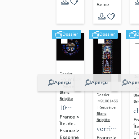
Seine
sur-
Seine
Dossier
Dossier
D
Dossier
Dos
IM91001465
Aperçu
Aperçu
Aper
IA
| Réalisé par
| R
Blanc
Dossier
Bl
Brigitte
IM91001466
Bri
10
| Réalisé par
c
Blanc
verrières
France
>
N
Fr
Brigitte
Île-de-
figurées
Îl
D
verrière
France
>
: Vie
Fr
d
axiale :
Essonne
France
>