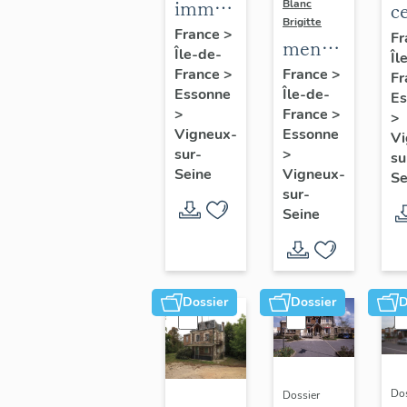
immeuble
Blanc
c
Brigitte
centre
c
France
>
Fr
menhir
Île-de-
d'action
Îl
de
dit la
France
>
France
>
Fr
sociale
C
Essonne
Île-de-
Pierre-
Es
B
>
France
>
>
à-
Vigneux-
Essonne
Vi
Mousseau
sur-
>
su
Seine
Vigneux-
Se
sur-
Seine
Dossier
Dossier
D
Dos
Dossier