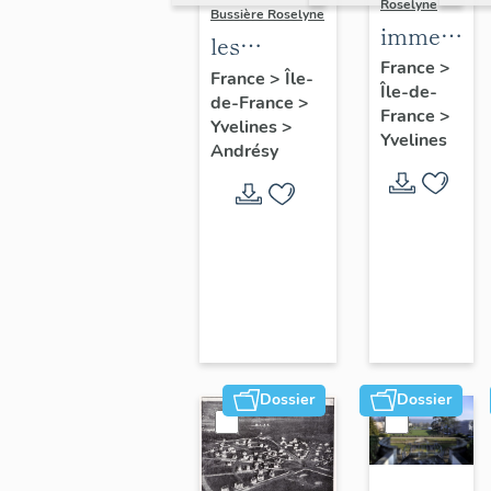
Roselyne
Bussière Roselyne
immeubles
les
maisons,
France
>
immeubles,
France
>
Île-
Île-de-
fermes
de-France
>
maisons et
France
>
Yvelines
>
fermes du
Yvelines
Andrésy
canton
d'Andrésy
Dossier
Dossier