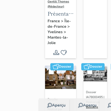
Gentili Thomas
(Rédacteur)
Présentation
de l'étude
France
>
Île-
de-France
>
Yvelines
>
Mantes-la-
Jolie
Dossier
Dossier
Dossier
IA78000495 |
Dossier
Réalisé par
IA78000985 |
Aperçu
Aperçu
Bussière
Réalisé par