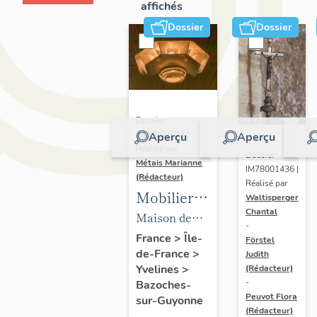
affichés
Dossier
Dossier
Dossier
IM78002723 |
Aperçu
Aperçu
Réalisé par
Dossier
Métais Marianne
IM78001436 |
(Rédacteur)
Réalisé par
Mobilier
Waltisperger
Chantal
de la
Maison de
-
maison
villégiature
France
>
Île-
Förstel
de-France
>
Louis
Judith
dite maison
Yvelines
>
(Rédacteur)
Carré
Louis Carré
-
Bazoches-
Peuvot Flora
sur-Guyonne
(Rédacteur)