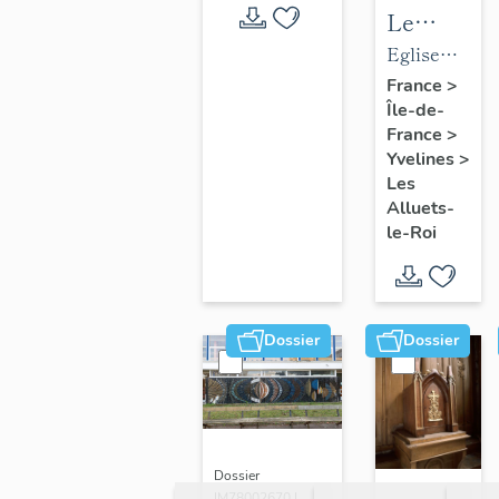
Le
mobilier
Eglise
de
paroissiale
France
>
Île-de-
l'église
Saint-
France
>
paroissial
Nicolas
Yvelines
>
Saint-
Les
Nicolas
Alluets-
le-Roi
Dossier
Dossier
Dossier
IM78002670 |