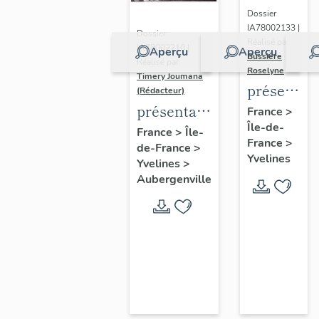
Dossier
IA78002133 |
Dossier
Réalisé par
IA78002210 |
Aperçu
Aperçu
Bussière
Réalisé par
Roselyne
Timery Joumana
présentat
(Rédacteur)
du
présentation
France
>
Île-de-
diagnostic
de l'étude
France
>
Île-
France
>
patrimonia
de-France
>
d'Elisabethville
Yvelines
Yvelines
>
urbain
Aubergenville
et
paysager
de
Seine-
Aval