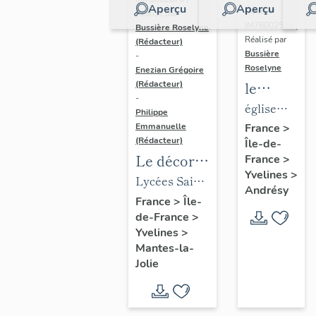
Aperçu
Aperçu
Dossier
Réalisé par
IM78002588 |
Bussière Roselyne
Réalisé par
(Rédacteur)
Bussière
-
Roselyne
Enezian Grégoire
le
(Rédacteur)
-
mobilier
église
Philippe
de
paroissiale
Emmanuelle
France
>
(Rédacteur)
Île-de-
l'église
Saint-
Le décor
France
>
Saint-
Germain
Yvelines
>
des lycées
Lycées Saint-
Germain-
Andrésy
de Mantes
Exupéry et
France
>
Île-
de-
de-France
>
Jean Rostand
Paris
Yvelines
>
(liste
Mantes-la-
supplémen
Jolie