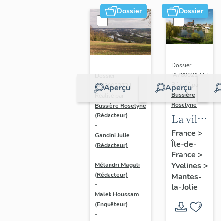
Dossier
Dossier
Dossier
IA78002174 |
Dossier
Réalisé par
IA78002272 |
Aperçu
Aperçu
Bussière
Réalisé par
Roselyne
Bussière Roselyne
La ville
(Rédacteur)
-
de
France
>
Gandini Julie
Île-de-
Mantes-
(Rédacteur)
France
>
-
la-Jolie
Yvelines
>
Mélandri Magali
(Rédacteur)
Mantes-
-
la-Jolie
Malek Houssam
(Enquêteur)
-