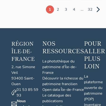
1
2
3
4
...
32
NOS
POUR
RÉGION
RESSOURCES
ALLER
ÎLE-DE-
PLUS
FRANCE
La photothèque du
LOIN
2, rue Simone
patrimoine d'Île-de-
Veil
France
La
93400 Saint-
Découvrir la richesse du
plateforme
Ouen
patrimoine francilien
ouverte du
01 53 85 59
Open data Île-de-France
patrimoine
93
Le catalogue des
(POP)
Nous
publications
Inventaire