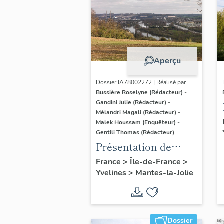
Aperçu
Dossier IA78002272 | Réalisé par
Bussière Roselyne (Rédacteur)
-
Gandini Julie (Rédacteur)
-
Mélandri Magali (Rédacteur)
-
Malek Houssam (Enquêteur)
-
Gentili Thomas (Rédacteur)
Présentation de
l'étude
France
>
Île-de-France
>
Yvelines
>
Mantes-la-Jolie
Dossier