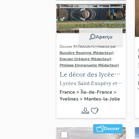
Aperçu
Dossier IM78002670 | Réalisé par
Bussière Roselyne (Rédacteur)
-
Enezian Grégoire (Rédacteur)
-
Philippe Emmanuelle (Rédacteur)
Le décor des lycées
de Mantes
Lycées Saint-Exupéry et
Jean Rostand
France
>
Île-de-France
>
Yvelines
>
Mantes-la-Jolie
Dossier