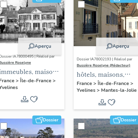
Aperçu
Aperçu
Dossier IA78000495 | Réalisé par
Dossier IA78002193 | Réalisé par
Bussière Roselyne
Bussière Roselyne (Rédacteur)
immeubles, maisons,
hôtels, maisons,
fermes
France
>
Île-de-France
>
immeubles
France
>
Île-de-France
>
Yvelines
Yvelines
>
Mantes-la-Jolie
Dossier
Dossier