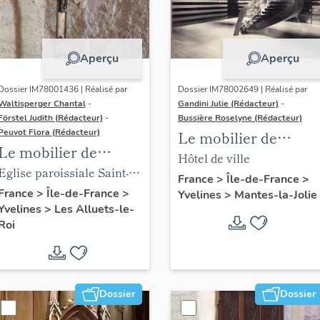
Aperçu
Aperçu
Dossier IM78001436 | Réalisé par
Dossier IM78002649 | Réalisé par
Waltisperger Chantal
-
Gandini Julie (Rédacteur)
-
Förstel Judith (Rédacteur)
-
Bussière Roselyne (Rédacteur)
Peuvot Flora (Rédacteur)
Le mobilier de
Le mobilier de
l'hôtel de ville
Hôtel de ville
l'église paroissiale
Eglise paroissiale Saint-
France
>
Île-de-France
>
Saint-Nicolas
Nicolas
France
>
Île-de-France
>
Yvelines
>
Mantes-la-Jolie
Yvelines
>
Les Alluets-le-
Roi
Dossier
Dossier