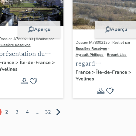
Aperçu
Aperçu
Dossier IA78002133 | Réalisé par
Dossier IA78002135 | Réalisé par
Bussière Roselyne
Bussière Roselyne
-
présentation du
Ayrault Philippe
-
Bréant Lise
diagnostic
regard
France
>
Île-de-France
>
Yvelines
patrimonial, urbain
photographique sur
France
>
Île-de-France
>
et paysager de Seine-
Yvelines
le territoire de Seine
Aval
Aval
2
3
4
...
32