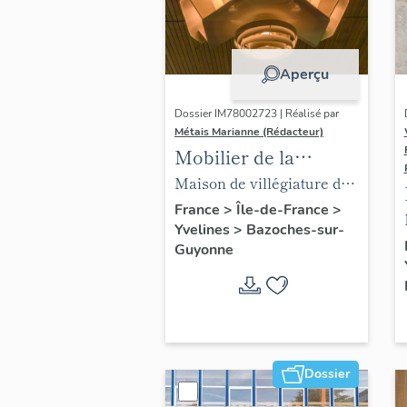
Aperçu
Dossier IM78002723 | Réalisé par
Métais Marianne (Rédacteur)
Mobilier de la
maison Louis Carré
Maison de villégiature dite
maison Louis Carré
France
>
Île-de-France
>
Yvelines
>
Bazoches-sur-
Guyonne
Dossier