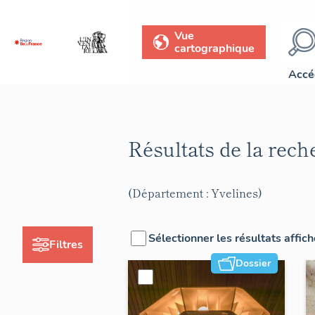
Vue
cartographique
Accé
Résultats de la rec
(Département : Yvelines)
Sélectionner les résultats affic
Filtres
Dossier