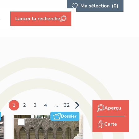
Ma sélection
(0)
s
Lancer la recherche
1
2
3
4
...
32
Aperçu
Dossier
Carte