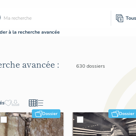
Tou
der à la recherche avancée
herche avancée :
630 dossiers
hés
Dossier
Dossier