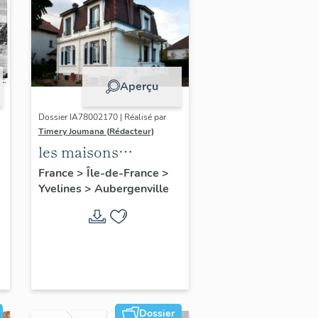
Aperçu
Dossier IA78002170 | Réalisé par
Timery Joumana (Rédacteur)
les maisons
d'Elisabethville
France
>
Île-de-France
>
Yvelines
>
Aubergenville
Dossier