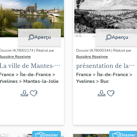
Aperçu
Aperçu
Dossier IA78002174 | Réalisé par
Dossier IA78000344 | Réalisé par
Bussière Roselyne
Bussière Roselyne
La ville de Mantes-la-
présentation de la
Jolie
commune de Buc
France
>
Île-de-France
>
France
>
Île-de-France
>
Yvelines
>
Mantes-la-Jolie
Yvelines
>
Buc
Dossier
Dossier