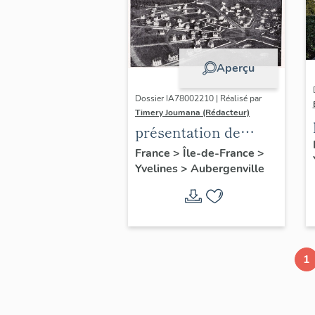
Aperçu
Dossier IA78002210 | Réalisé par
Timery Joumana (Rédacteur)
présentation de
l'étude
France
>
Île-de-France
>
Yvelines
>
Aubergenville
d'Elisabethville
1