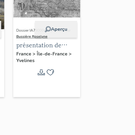
Aperçu
Dossier IA78000496 | Réalisé par
Bussière Roselyne
présentation de
l'étude du
France
>
Île-de-France
>
Yvelines
patrimoine de l'aire
d'étude Versailles
périphérie sud
-