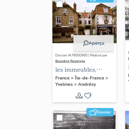
Aperçu
Dossier IA78000985 | Réalisé par
Bussière Roselyne
les immeubles,
maisons et fermes
France
>
Île-de-France
>
Yvelines
>
Andrésy
du canton d'Andrésy
Dossier