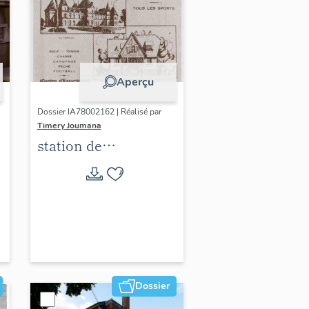
Aperçu
Dossier IA78002162 | Réalisé par
Timery Joumana
station de
villégiature
d'Elisabethville
Dossier