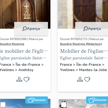
Aperçu
Aperçu
Dossier IM78002588 | Réalisé par
Dossier IM78002715 | Réalisé par
Bussière Roselyne
Bussière Roselyne (Rédacteur)
le mobilier de l'église
Mobilier de l'église
Saint-Germain-de-
Sainte-Anne de
église paroissiale Saint-
Eglise paroissiale Sainte-
Paris (liste
Gassicourt
Germain
Anne
France
>
Île-de-France
>
France
>
Île-de-France
>
Yvelines
>
Andrésy
Yvelines
>
Mantes-la-Jolie
supplémentaire)
Dossier
Dossier