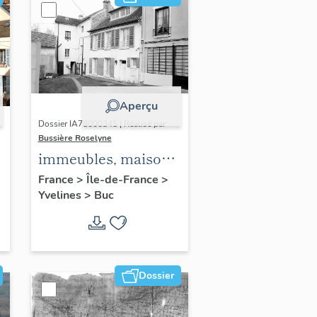
Aperçu
Dossier IA78000345 | Réalisé par
Bussière Roselyne
immeubles, maisons,
fermes
France
>
Île-de-France
>
Yvelines
>
Buc
Dossier