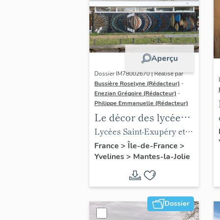
Aperçu
Dossier IM78002670 | Réalisé par
Bussière Roselyne (Rédacteur)
-
Enezian Grégoire (Rédacteur)
-
Philippe Emmanuelle (Rédacteur)
Le décor des lycées
de Mantes
Lycées Saint-Exupéry et
Jean Rostand
France
>
Île-de-France
>
Yvelines
>
Mantes-la-Jolie
Dossier