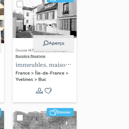
Aperçu
Dossier IA78000345 | Réalisé par
Bussière Roselyne
immeubles, maisons,
fermes
France
>
Île-de-France
>
Yvelines
>
Buc
Dossier