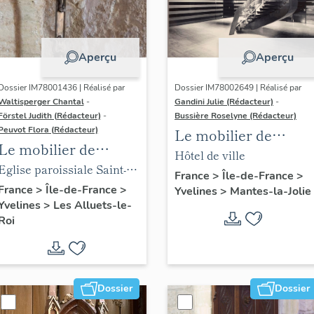
Aperçu
Aperçu
Dossier IM78001436 | Réalisé par
Dossier IM78002649 | Réalisé par
Waltisperger Chantal
-
Gandini Julie (Rédacteur)
-
Förstel Judith (Rédacteur)
-
Bussière Roselyne (Rédacteur)
Peuvot Flora (Rédacteur)
Le mobilier de
Le mobilier de
l'hôtel de ville
Hôtel de ville
l'église paroissiale
Eglise paroissiale Saint-
France
>
Île-de-France
>
Saint-Nicolas
Nicolas
France
>
Île-de-France
>
Yvelines
>
Mantes-la-Jolie
Yvelines
>
Les Alluets-le-
Roi
Dossier
Dossier