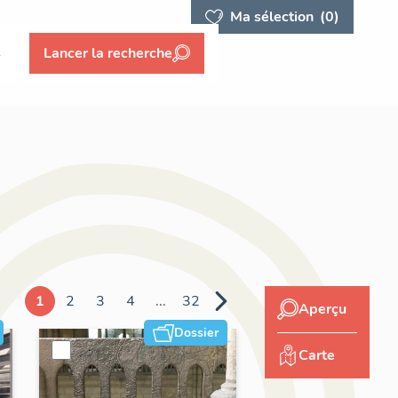
Ma sélection
(0)
s
Lancer la recherche
1
2
3
4
...
32
Aperçu
Dossier
Carte