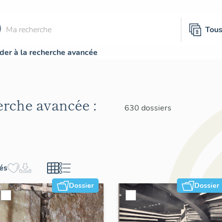
Tou
der à la recherche avancée
herche avancée :
630 dossiers
hés
Dossier
Dossier