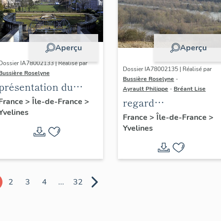
Aperçu
Aperçu
Dossier IA78002133 | Réalisé par
Dossier IA78002135 | Réalisé par
Bussière Roselyne
Bussière Roselyne
-
présentation du
Ayrault Philippe
-
Bréant Lise
diagnostic
regard
France
>
Île-de-France
>
Yvelines
patrimonial, urbain
photographique sur
France
>
Île-de-France
>
et paysager de Seine-
Yvelines
le territoire de Seine
Aval
Aval
2
3
4
...
32