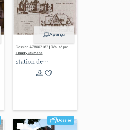
Aperçu
Dossier IA78002162 | Réalisé par
Timery Joumana
station de
villégiature
d'Elisabethville
Dossier