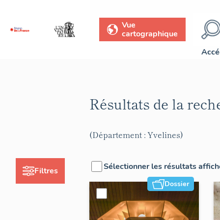
Vue
cartographique
Accé
Résultats de la rec
(Département : Yvelines)
Sélectionner les résultats affic
Filtres
Dossier