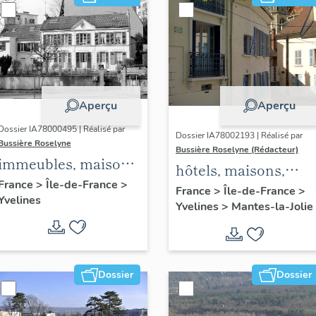
Aperçu
Aperçu
Dossier IA78000495 | Réalisé par
Dossier IA78002193 | Réalisé par
Bussière Roselyne
Bussière Roselyne (Rédacteur)
immeubles, maisons,
hôtels, maisons,
fermes
France
>
Île-de-France
>
immeubles
France
>
Île-de-France
>
Yvelines
Yvelines
>
Mantes-la-Jolie
Dossier
Dossier