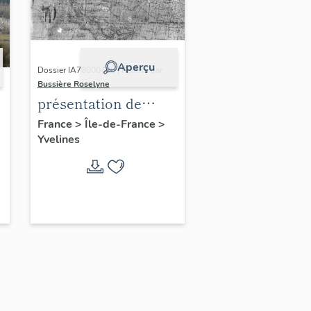
Aperçu
Dossier IA78000496 | Réalisé par
Bussière Roselyne
présentation de
l'étude du
France
>
Île-de-France
>
Yvelines
patrimoine de l'aire
d'étude Versailles
périphérie sud
-