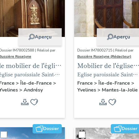
Aperçu
Aperçu
Dossier IM78002588 | Réalisé par
Dossier IM78002715 | Réalisé par
Bussière Roselyne
Bussière Roselyne (Rédacteur)
le mobilier de l'église
Mobilier de l'église
Saint-Germain-de-
Sainte-Anne de
église paroissiale Saint-
Eglise paroissiale Sainte-
Paris (liste
Gassicourt
Germain
Anne
France
>
Île-de-France
>
France
>
Île-de-France
>
Yvelines
>
Andrésy
Yvelines
>
Mantes-la-Jolie
supplémentaire)
Dossier
Dossier