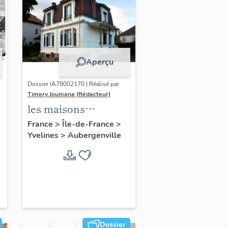
Aperçu
Dossier IA78002170 | Réalisé par
Timery Joumana (Rédacteur)
les maisons
d'Elisabethville
France
>
Île-de-France
>
Yvelines
>
Aubergenville
Dossier