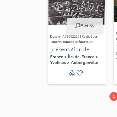
Aperçu
Dossier IA78002210 | Réalisé par
Timery Joumana (Rédacteur)
présentation de
l'étude
France
>
Île-de-France
>
Yvelines
>
Aubergenville
d'Elisabethville
1