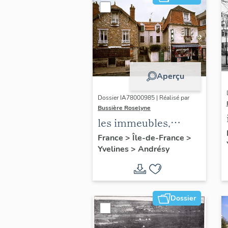
Aperçu
Dossier IA78000985 | Réalisé par
Bussière Roselyne
les immeubles,
maisons et fermes
France
>
Île-de-France
>
Yvelines
>
Andrésy
du canton d'Andrésy
Dossier