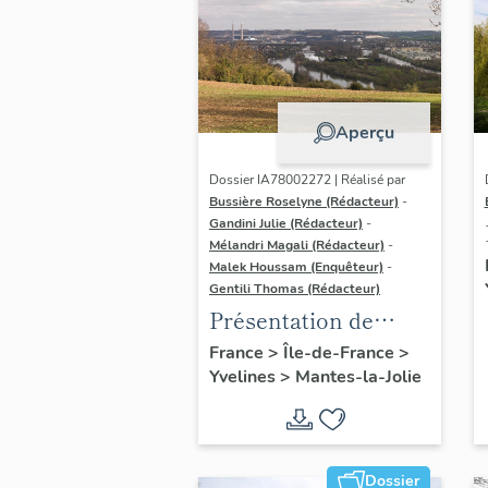
Aperçu
Dossier IA78002272 | Réalisé par
Bussière Roselyne (Rédacteur)
-
Gandini Julie (Rédacteur)
-
Mélandri Magali (Rédacteur)
-
Malek Houssam (Enquêteur)
-
Gentili Thomas (Rédacteur)
Présentation de
l'étude
France
>
Île-de-France
>
Yvelines
>
Mantes-la-Jolie
Dossier