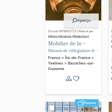
Aperçu
Dossier IM78002723 | Réalisé par
Métais Marianne (Rédacteur)
Mobilier de la
maison Louis Carré
Maison de villégiature dite
maison Louis Carré
France
>
Île-de-France
>
Yvelines
>
Bazoches-sur-
Guyonne
Dossier