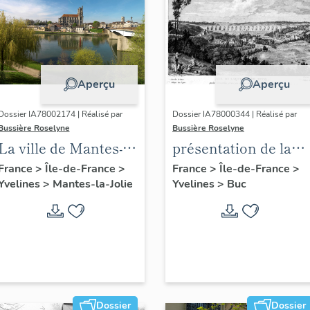
Aperçu
Aperçu
Dossier IA78002174 | Réalisé par
Dossier IA78000344 | Réalisé par
Bussière Roselyne
Bussière Roselyne
La ville de Mantes-la-
présentation de la
Jolie
commune de Buc
France
>
Île-de-France
>
France
>
Île-de-France
>
Yvelines
>
Mantes-la-Jolie
Yvelines
>
Buc
Dossier
Dossier