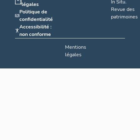
In Situ.
légales
Revue des
Politique de
patrimoines
confidentialité
Accessibilité :
non conforme
Mentions
légales