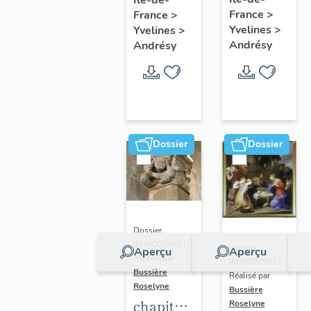
jouant
France
>
France
>
de la
Yvelines
>
Yvelines
>
trompette
Andrésy
Andrésy
Dossier
Dossier
Dossier
IM78002586 |
Dossier
Aperçu
Aperçu
Réalisé par
IM78002592 |
Bussière
Réalisé par
Roselyne
Bussière
chapiteau
Roselyne