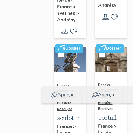
Île-de-
n°2
de Naïm
Andrésy
France
>
Yvelines
>
Andrésy
Dossier
Dossier
Dossier
Dossier
IM78002577 |
IM78002456 |
Aperçu
Aperçu
Réalisé par
Réalisé par
Bussière
Bussière
Roselyne
Roselyne
portail
sculpture
: Victoire
France
>
France
>
Île-de-
Île-de-