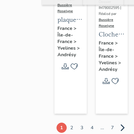
Dossier
Bussière
IM78002595 |
Roselyne
Réalisé par
plaque
Bussière
Roselyne
commémorative
France
>
Cloche
Île-de-
des
dite
France
>
France
>
instituteurs
Yvelines
>
Île-de-
Germaine,
de Seine
Andrésy
France
>
Napoléonne
et Oise
Yvelines
>
Eugénie
Andrésy
1
2
3
4
...
7