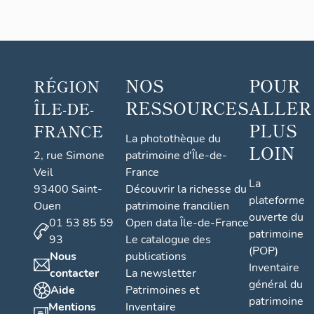
NOS
POUR
RÉGION
RESSOURCES
ALLER
ÎLE-DE-
PLUS
FRANCE
La photothèque du
LOIN
2, rue Simone
patrimoine d'Île-de-
Veil
France
La
93400 Saint-
Découvrir la richesse du
plateforme
Ouen
patrimoine francilien
ouverte du
01 53 85 59
Open data Île-de-France
patrimoine
93
Le catalogue des
(POP)
Nous
publications
Inventaire
contacter
La newsletter
général du
Aide
Patrimoines et
patrimoine
Mentions
Inventaire