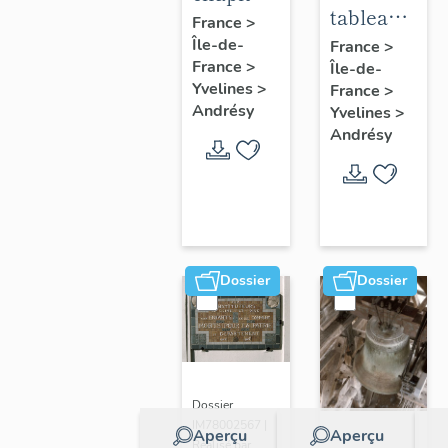
tableau :
:
France
>
Adoration
Île-de-
acrobate
France
>
France
>
Île-de-
des
Yvelines
>
France
>
bergers
Andrésy
Yvelines
>
Andrésy
Dossier
Dossier
Dossier
IM78002567 |
Aperçu
Aperçu
Réalisé par