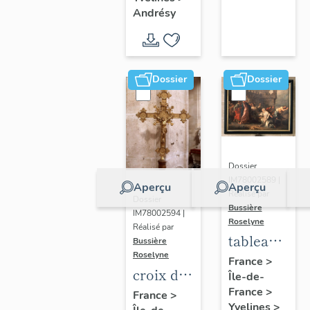
Germain-
d'Andrésy
Andrésy
de-Paris
(liste
supplémentaire)
Dossier
Dossier
Dossier
IM78002589 |
Aperçu
Aperçu
Réalisé par
Dossier
Bussière
IM78002594 |
Roselyne
Réalisé par
tableau :
Bussière
Roselyne
Le
France
>
croix de
Île-de-
Christ et
procession
France
>
France
>
la veuve
Yvelines
>