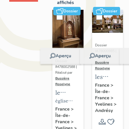
affichés
Dossier
Dossier
Dossier
IA78000985 |
Aperçu
Aperçu
Réalisé par
Dossier
Bussière
IM78002588 |
Roselyne
Réalisé par
les
Bussière
immeubles,
Roselyne
France
>
le
Île-de-
maisons
France
>
mobilier
et
église
Yvelines
>
de
fermes
paroissiale
France
>
Andrésy
Île-de-
l'église
du
Saint-
France
>
Saint-
canton
Germain
Yvelines
>