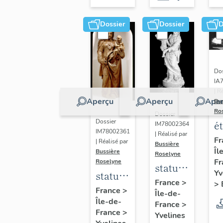
Dossier
Dossier
D
Dos
IA
| R
Aperçu
Aperçu
Aper
Bu
Ro
Dossier
Dossier
é
IM78002364
IM78002361
| Réalisé par
a
Fr
| Réalisé par
Bussière
Îl
di
Bussière
Roselyne
Fr
Roselyne
a
statue :
Yv
statue :
L
Vierge
France
>
>
Vierge
France
>
B
Île-de-
à
Île-de-
à
France
>
l'Enfant
France
>
Yvelines
l'Enfant