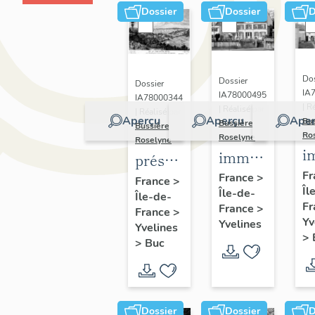
Dossier
Dossier
D
Dos
Dossier
Dossier
IA
IA78000495
IA78000344
| R
| Réalisé par
| Réalisé par
Aperçu
Aperçu
Aper
Bu
Bussière
Bussière
Ro
Roselyne
Roselyne
i
immeubles,
présentation
m
maisons,
Fr
de la
France
>
France
>
Îl
f
Île-de-
fermes
Île-de-
commune
Fr
France
>
France
>
de Buc
Yv
Yvelines
Yvelines
>
>
Buc
Dossier
Dossier
D