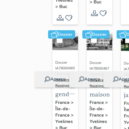
(n°1)
Yvelines
>
Buc
(n°2)
>
Buc
Dossier
Dossier
D
Dossier
Dossier
Dos
IA78000465
IA78000467
IA
| Réalisé par
| Réalisé par
| R
Aperçu
Aperçu
Aper
Bussière
Bussière
Bu
Roselyne
Roselyne
Ro
gendarmerie,
maison
j
actuellement
France
>
France
>
Fr
Île-de-
immeuble
Île-de-
Îl
France
>
France
>
Fr
Yvelines
Yvelines
Yv
>
Buc
>
Buc
>