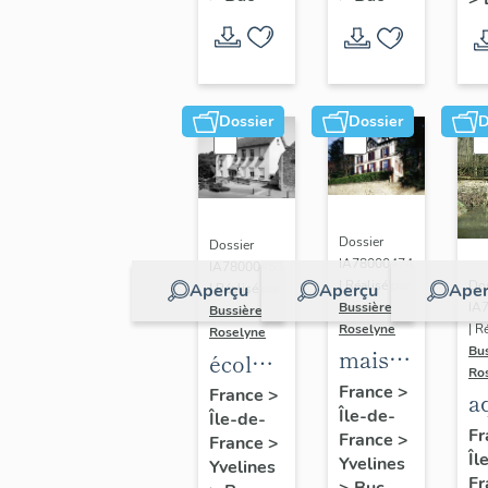
Dossier
Dossier
D
Dossier
Dossier
IA78000474
IA78000453
Dos
| Réalisé par
Aperçu
Aperçu
Aper
| Réalisé par
IA
Bussière
Bussière
| R
Roselyne
Roselyne
Bu
maison
école
Ro
dite
primaire
France
>
France
>
a
Île-de-
villa
Île-de-
de
di
Fr
France
>
France
>
Saint
filles,
Îl
A
Yvelines
Yvelines
Marie
actuellement
Fr