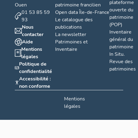
plateforme
Ouen
patrimoine francilien
ouverte du
01 53 85 59
Open data Île-de-France
patrimoine
93
Le catalogue des
(POP)
Nous
publications
Inventaire
contacter
La newsletter
général du
Aide
Patrimoines et
patrimoine
Mentions
Inventaire
In Situ.
légales
Revue des
Politique de
patrimoines
confidentialité
Accessibilité :
non conforme
Mentions
légales