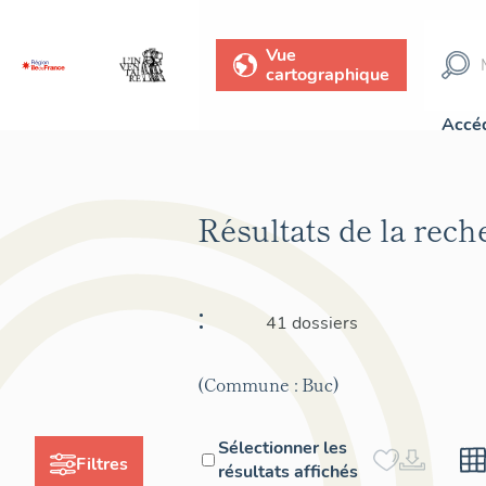
Vue
cartographique
Accéd
Résultats de la rec
:
41 dossiers
(Commune : Buc)
Sélectionner les
Filtres
résultats affichés