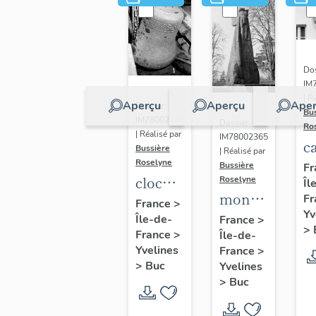
Dos
IM
| R
Aperçu
Aperçu
Aper
Dossier
Bu
IM78002362
Dossier
Ro
| Réalisé par
IM78002365
c
Bussière
| Réalisé par
s
Roselyne
Bussière
Fr
cloche
Roselyne
Îl
monument
Fr
dite
France
>
Yv
funéraire
Île-de-
Louise
France
>
>
France
>
Île-de-
de
Auguste
Yvelines
France
>
Jean
Adélaïde
>
Buc
Yvelines
Casale
>
Buc