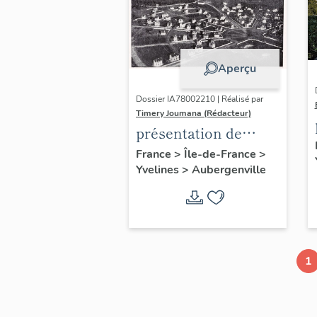
Aperçu
Dossier IA78002210 | Réalisé par
Timery Joumana (Rédacteur)
présentation de
l'étude
France
>
Île-de-France
>
Yvelines
>
Aubergenville
d'Elisabethville
1