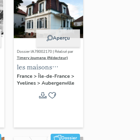
Aperçu
Dossier IA78002170 | Réalisé par
Timery Joumana (Rédacteur)
les maisons
d'Elisabethville
France
>
Île-de-France
>
Yvelines
>
Aubergenville
Dossier