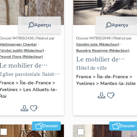
Aperçu
Aperçu
Dossier IM78001436 | Réalisé par
Dossier IM78002649 | Réalisé par
Waltisperger Chantal
-
Gandini Julie (Rédacteur)
-
Förstel Judith (Rédacteur)
-
Bussière Roselyne (Rédacteur)
Peuvot Flora (Rédacteur)
Le mobilier de
Le mobilier de
l'hôtel de ville
Hôtel de ville
l'église paroissiale
Eglise paroissiale Saint-
France
>
Île-de-France
>
Saint-Nicolas
Nicolas
France
>
Île-de-France
>
Yvelines
>
Mantes-la-Jolie
Yvelines
>
Les Alluets-le-
Roi
Dossier
Dossier