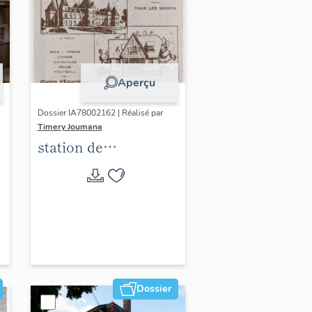
Aperçu
Dossier IA78002162 | Réalisé par
Timery Joumana
station de
villégiature
d'Elisabethville
Dossier