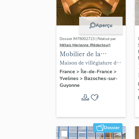
Aperçu
Dossier IM78002723 | Réalisé par
Métais Marianne (Rédacteur)
Mobilier de la
maison Louis Carré
Maison de villégiature dite
maison Louis Carré
France
>
Île-de-France
>
Yvelines
>
Bazoches-sur-
Guyonne
Dossier