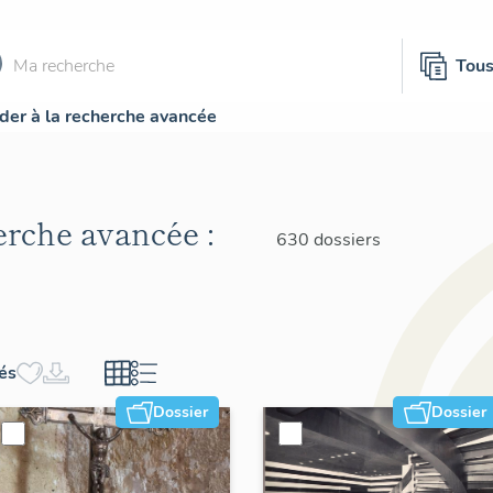
Tou
der à la recherche avancée
herche avancée :
630 dossiers
hés
Dossier
Dossier