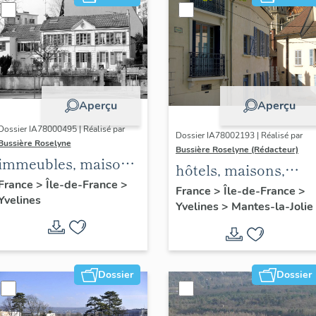
Aperçu
Aperçu
Dossier IA78000495 | Réalisé par
Dossier IA78002193 | Réalisé par
Bussière Roselyne
Bussière Roselyne (Rédacteur)
immeubles, maisons,
hôtels, maisons,
fermes
France
>
Île-de-France
>
immeubles
France
>
Île-de-France
>
Yvelines
Yvelines
>
Mantes-la-Jolie
Dossier
Dossier