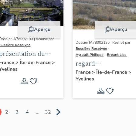
Aperçu
Aperçu
Dossier IA78002133 | Réalisé par
Dossier IA78002135 | Réalisé par
Bussière Roselyne
Bussière Roselyne
-
présentation du
Ayrault Philippe
-
Bréant Lise
diagnostic
regard
France
>
Île-de-France
>
Yvelines
patrimonial, urbain
photographique sur
France
>
Île-de-France
>
et paysager de Seine-
Yvelines
le territoire de Seine
Aval
Aval
2
3
4
...
32