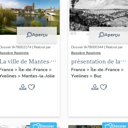
Aperçu
Aperçu
Dossier IA78002174 | Réalisé par
Dossier IA78000344 | Réalisé par
Bussière Roselyne
Bussière Roselyne
La ville de Mantes-la-
présentation de la
Jolie
commune de Buc
France
>
Île-de-France
>
France
>
Île-de-France
>
Yvelines
>
Mantes-la-Jolie
Yvelines
>
Buc
Dossier
Dossier