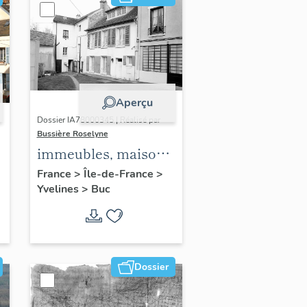
Aperçu
Dossier IA78000345 | Réalisé par
Bussière Roselyne
immeubles, maisons,
fermes
France
>
Île-de-France
>
Yvelines
>
Buc
Dossier