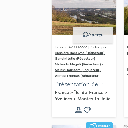
Aperçu
Dossier IA78002272 | Réalisé par
Bussière Roselyne (Rédacteur)
-
Gandini Julie (Rédacteur)
-
Mélandri Magali (Rédacteur)
-
Malek Houssam (Enquêteur)
-
Gentili Thomas (Rédacteur)
Présentation de
l'étude
France
>
Île-de-France
>
Yvelines
>
Mantes-la-Jolie
Dossier