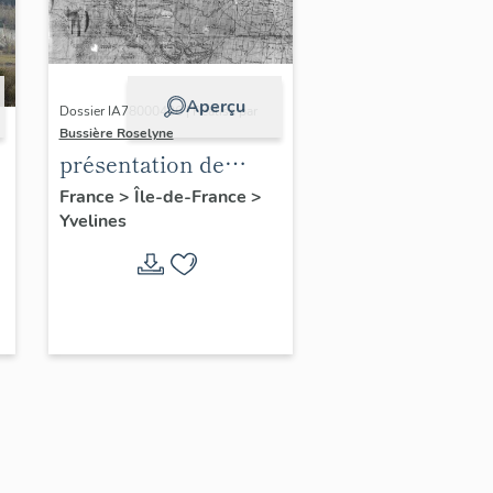
Aperçu
Dossier IA78000496 | Réalisé par
Bussière Roselyne
présentation de
l'étude du
France
>
Île-de-France
>
Yvelines
patrimoine de l'aire
d'étude Versailles
périphérie sud
-