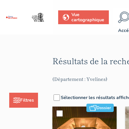
Vue
cartographique
Accé
Résultats de la rec
(Département : Yvelines)
Sélectionner les résultats affic
Filtres
Dossier