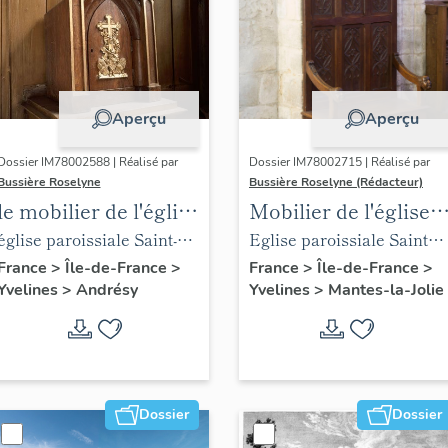
Aperçu
Aperçu
Dossier IM78002588 | Réalisé par
Dossier IM78002715 | Réalisé par
Bussière Roselyne
Bussière Roselyne (Rédacteur)
le mobilier de l'église
Mobilier de l'église
Saint-Germain-de-
Sainte-Anne de
église paroissiale Saint-
Eglise paroissiale Sainte-
Paris (liste
Gassicourt
Germain
Anne
France
>
Île-de-France
>
France
>
Île-de-France
>
Yvelines
>
Andrésy
Yvelines
>
Mantes-la-Jolie
supplémentaire)
Dossier
Dossier