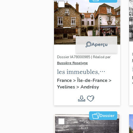
Aperçu
Dossier IA78000985 | Réalisé par
Bussière Roselyne
les immeubles,
maisons et fermes
France
>
Île-de-France
>
Yvelines
>
Andrésy
du canton d'Andrésy
Dossier