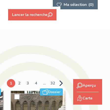
Ma sélection
(0)
s
Lancer la recherche
1
2
3
4
...
32
Aperçu
Dossier
Carte