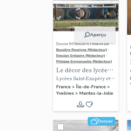
Aperçu
Dossier IM78002670 | Réalisé par
Bussière Roselyne (Rédacteur)
-
Enezian Grégoire (Rédacteur)
-
Philippe Emmanuelle (Rédacteur)
Le décor des lycées
de Mantes
Lycées Saint-Exupéry et
Jean Rostand
France
>
Île-de-France
>
Yvelines
>
Mantes-la-Jolie
Dossier