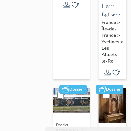
Le
mobilier
Eglise
de
paroissiale
France
>
Île-de-
l'église
Saint-
France
>
paroissial
Nicolas
Yvelines
>
Saint-
Les
Nicolas
Alluets-
le-Roi
Dossier
Dossier
Dossier
IM78002670 |