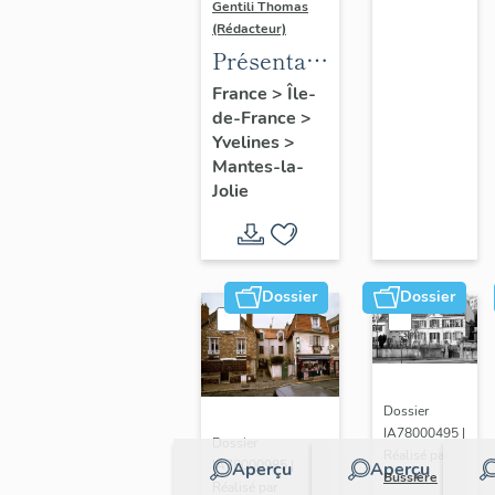
Gentili Thomas
(Rédacteur)
Présentation
de l'étude
France
>
Île-
de-France
>
Yvelines
>
Mantes-la-
Jolie
Dossier
Dossier
Dossier
IA78000495 |
Dossier
Réalisé par
IA78000985 |
Aperçu
Aperçu
Bussière
Réalisé par