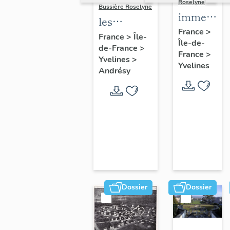
Roselyne
Bussière Roselyne
immeubles
les
maisons,
France
>
immeubles,
France
>
Île-
Île-de-
fermes
de-France
>
maisons et
France
>
Yvelines
>
fermes du
Yvelines
Andrésy
canton
d'Andrésy
Dossier
Dossier