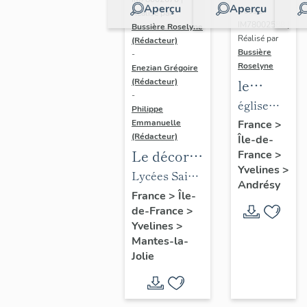
Aperçu
Aperçu
Dossier
Réalisé par
IM78002588 |
Bussière Roselyne
Réalisé par
(Rédacteur)
Bussière
-
Roselyne
Enezian Grégoire
le
(Rédacteur)
-
mobilier
église
Philippe
de
paroissiale
Emmanuelle
France
>
(Rédacteur)
Île-de-
l'église
Saint-
Le décor
France
>
Saint-
Germain
Yvelines
>
des lycées
Lycées Saint-
Germain-
Andrésy
de Mantes
Exupéry et
France
>
Île-
de-
de-France
>
Jean Rostand
Paris
Yvelines
>
(liste
Mantes-la-
supplémen
Jolie