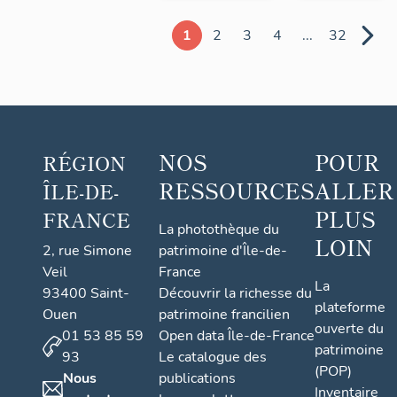
1
2
3
4
...
32
NOS
POUR
RÉGION
RESSOURCES
ALLER
ÎLE-DE-
PLUS
FRANCE
La photothèque du
LOIN
2, rue Simone
patrimoine d'Île-de-
Veil
France
La
93400 Saint-
Découvrir la richesse du
plateforme
Ouen
patrimoine francilien
ouverte du
01 53 85 59
Open data Île-de-France
patrimoine
93
Le catalogue des
(POP)
Nous
publications
Inventaire