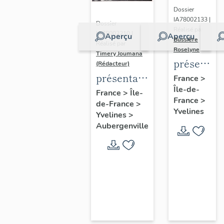
Dossier
IA78002133 |
Dossier
Réalisé par
IA78002210 |
Aperçu
Aperçu
Bussière
Réalisé par
Roselyne
Timery Joumana
présentat
(Rédacteur)
du
présentation
France
>
Île-de-
diagnostic
de l'étude
France
>
Île-
France
>
patrimonia
de-France
>
d'Elisabethville
Yvelines
Yvelines
>
urbain
Aubergenville
et
paysager
de
Seine-
Aval