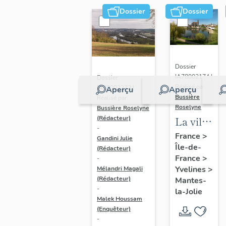
Dossier
Dossier
Dossier
IA78002174 |
Dossier
Réalisé par
IA78002272 |
Aperçu
Aperçu
Bussière
Réalisé par
Roselyne
Bussière Roselyne
La ville
(Rédacteur)
-
de
France
>
Gandini Julie
Île-de-
Mantes-
(Rédacteur)
France
>
-
la-Jolie
Yvelines
>
Mélandri Magali
(Rédacteur)
Mantes-
-
la-Jolie
Malek Houssam
(Enquêteur)
-