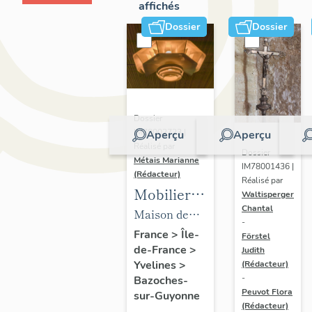
affichés
Dossier
Dossier
Dossier
IM78002723 |
Aperçu
Aperçu
Réalisé par
Dossier
Métais Marianne
IM78001436 |
(Rédacteur)
Réalisé par
Mobilier
Waltisperger
Chantal
de la
Maison de
-
maison
villégiature
France
>
Île-
Förstel
de-France
>
Louis
Judith
dite maison
Yvelines
>
(Rédacteur)
Carré
Louis Carré
-
Bazoches-
Peuvot Flora
sur-Guyonne
(Rédacteur)