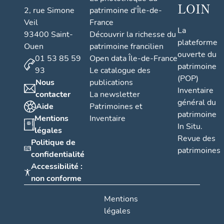
LOIN
2, rue Simone
patrimoine d'Île-de-
Veil
France
La
93400 Saint-
Découvrir la richesse du
plateforme
Ouen
patrimoine francilien
ouverte du
01 53 85 59
Open data Île-de-France
patrimoine
93
Le catalogue des
(POP)
Nous
publications
Inventaire
contacter
La newsletter
général du
Aide
Patrimoines et
patrimoine
Mentions
Inventaire
In Situ.
légales
Revue des
Politique de
patrimoines
confidentialité
Accessibilité :
non conforme
Mentions
légales