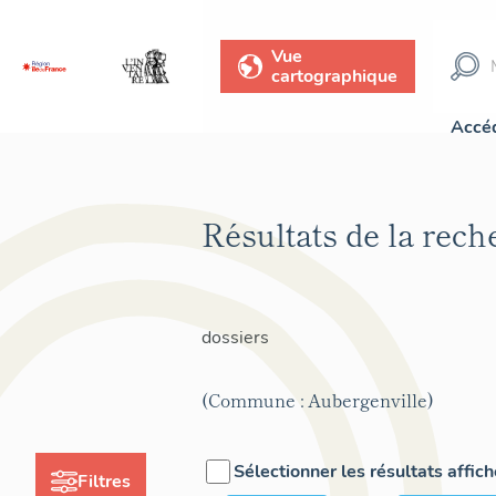
Vue
cartographique
Accéd
Résultats de la rec
dossiers
(Commune : Aubergenville)
Sélectionner les résultats affic
Filtres