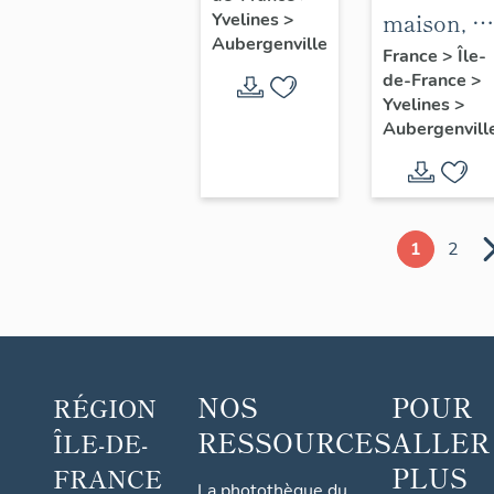
maison, 1
Yvelines
>
Saint-
Aubergenville
avenue
France
>
Île-
Christophe
de-France
>
Albert 1er
Yvelines
>
Aubergenvill
1
2
NOS
POUR
RÉGION
RESSOURCES
ALLER
ÎLE-DE-
PLUS
FRANCE
La photothèque du