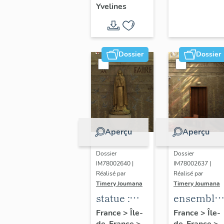
Yvelines
territoire
de Seine-
Aval
Dossier
Dossier
Aperçu
Aperçu
Dossier
Dossier
IM78002640 |
IM78002637 |
Réalisé par
Réalisé par
Timery Joumana
Timery Joumana
statue :
ensemble
Sainte-
de
France
>
Île-
France
>
Île-
de-France
>
de-France
>