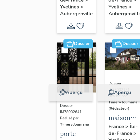
Thérèse
peintures
Yvelines
>
Yvelines
>
de l'Enfant
monument
Aubergenville
Aubergenvill
Jésus
Dossier
Dossier
Dossier
IA78002171 |
Aperçu
Aperçu
Réalisé par
Timery Joumana
Dossier
(Rédacteur)
IM78002641 |
maison
Réalisé par
dite "villa
Timery Joumana
France
>
Île-
porte
de-France
>
le Bois