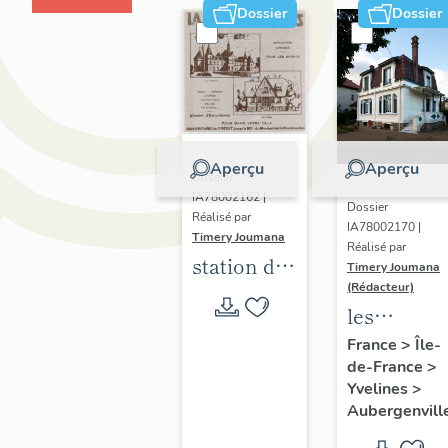
Dossier
Dossier
Aperçu
Aperçu
Dossier
IA78002162 |
Dossier
Réalisé par
IA78002170 |
Timery Joumana
Réalisé par
station de
Timery Joumana
villégiature
(Rédacteur)
les
d'Elisabethville
maisons
France
>
Île-
de-France
>
d'Elisabeth
Yvelines
>
Aubergenvill