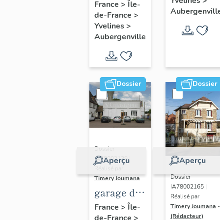
Yvelines
>
fleuri", 27
France
>
Île-
Aubergenvill
de-France
>
avenue
Yvelines
>
d'Ypres
Aubergenville
Dossier
Dossier
Dossier
IA78002139 |
Aperçu
Aperçu
Réalisé par
Dossier
Timery Joumana
IA78002165 |
garage de
Réalisé par
réparation
France
>
Île-
Timery Joumana
-
(Rédacteur)
de-France
>
automobile