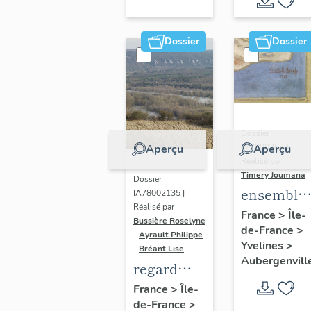
Dossier
Dossier
Dossier
IM78002639 |
Aperçu
Aperçu
Réalisé par
Timery Joumana
Dossier
ensemble
IA78002135 |
Réalisé par
de cinq
France
>
Île-
Bussière Roselyne
de-France
>
peintures
-
Ayrault Philippe
Yvelines
>
monument
-
Bréant Lise
Aubergenvill
regard
photographique
France
>
Île-
de-France
>
sur le