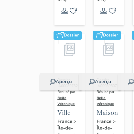
Dossier
Dossier
Dossier
Dossier
Aperçu
Aperçu
IA00089782 |
IA00089807 |
Réalisé par
Réalisé par
Belle
Belle
Véronique
Véronique
Ville
Maison
France
>
France
>
Île-de-
Île-de-