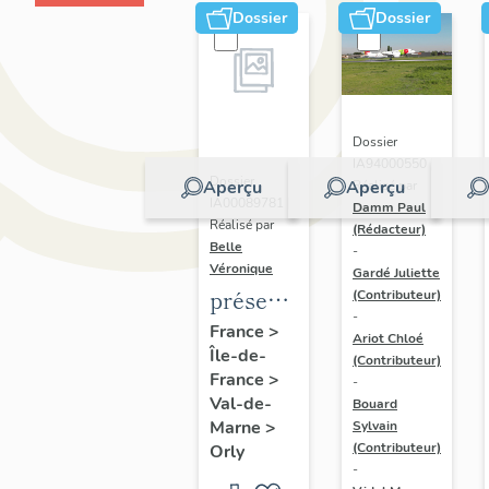
Dossier
Dossier
Dossier
IA94000550 |
Dossier
Aperçu
Aperçu
Réalisé par
IA00089781 |
Damm Paul
Réalisé par
(Rédacteur)
Belle
-
Véronique
Gardé Juliette
présentation
(Contributeur)
-
de la
France
>
Ariot Chloé
Île-de-
commune
(Contributeur)
France
>
-
d'Orly
Val-de-
Bouard
Marne
>
Sylvain
(Contributeur)
Orly
-