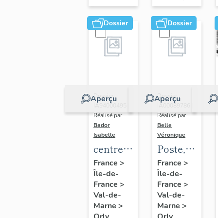
étage)
Dossier
Dossier
Dossier
Dossier
Aperçu
Aperçu
IA94000495 |
IA00089786 |
Réalisé par
Réalisé par
Bador
Belle
Isabelle
Véronique
centre
Poste,
de
puis
France
>
France
>
Île-de-
Île-de-
loisirs
annexe
France
>
France
>
dit club
de la
Val-de-
Val-de-
Gérard
bibliothèque
Marne
>
Marne
>
Philippe
municipale
Orly
Orly