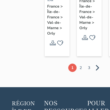
jardin
France
>
maison
France
>
Île-de-
dite le
Île-de-
du
France
>
Puits
France
>
Val-de-
Pilote
Dixme,
Val-de-
Marne
>
(aéroport
puis le
Marne
>
Orly
d'Orly)
Orly
Nouveau
Logis
1
2
3
NOS
POUR
RÉGION