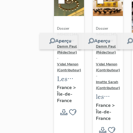
Dossier
Dossier
IM94001344 |
IM94001345 |
Aperçu
Aperçu
Réalisé par
Réalisé par
Damm Paul
Damm Paul
(Rédacteur)
(Rédacteur)
-
-
Vidal Manon
Vidal Manon
(Contributeur)
(Contributeur)
-
Les
Imatte Sarah
lustres
France
>
(Contributeur)
Île-de-
de la
les
France
Galerie
Trois
France
>
marchande
Île-de-
Soleils
France
d'Orly 4
(1er