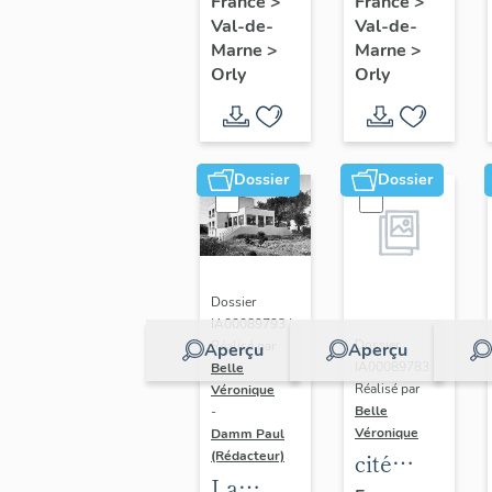
France
>
France
>
Val-de-
Val-de-
Marne
>
Marne
>
Orly
Orly
Dossier
Dossier
Dossier
IA00089793 |
Dossier
Réalisé par
Aperçu
Aperçu
IA00089783 |
Belle
Réalisé par
Véronique
Belle
-
Véronique
Damm Paul
(Rédacteur)
cité
La