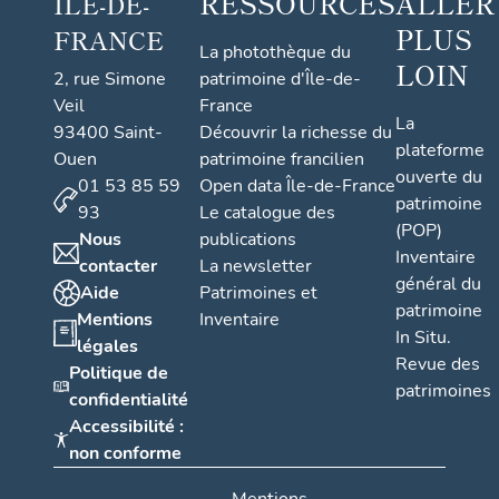
RESSOURCES
ALLER
ÎLE-DE-
PLUS
FRANCE
La photothèque du
LOIN
2, rue Simone
patrimoine d'Île-de-
Veil
France
La
93400 Saint-
Découvrir la richesse du
plateforme
Ouen
patrimoine francilien
ouverte du
01 53 85 59
Open data Île-de-France
patrimoine
93
Le catalogue des
(POP)
Nous
publications
Inventaire
contacter
La newsletter
général du
Aide
Patrimoines et
patrimoine
Mentions
Inventaire
In Situ.
légales
Revue des
Politique de
patrimoines
confidentialité
Accessibilité :
non conforme