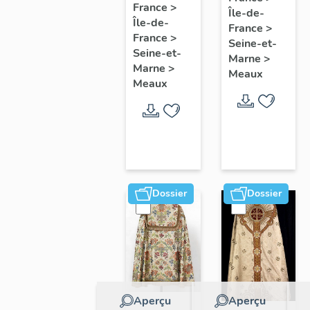
collectif
France
>
Île-de-
l'étude
Île-de-
sur les
France
>
du
France
>
cours
Seine-et-
patrimoine
Seine-et-
Marne
>
communes
Marne
>
de
Meaux
du
Meaux
Meaux
Faubourg
Saint-
Nicolas
Dossier
Dossier
Aperçu
Aperçu