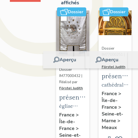
affichés
Dossier
Dossier
Dossier
IM77000251 |
Aperçu
Aperçu
Réalisé par
Förstel Judith
Dossier
présentatio
IM77000432 |
Réalisé par
du
cathédrale
Förstel Judith
mobilier
Saint-
France
>
présentation
Île-de-
de la
Etienne
du
église
France
>
cathédrale
mobilier
Seine-et-
paroissiale
France
>
de
Marne
>
Île-de-
de
Notre-
Meaux
Meaux
France
>
l'église
Dame du
Seine-et-