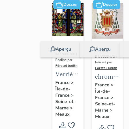
Dossier
Dossier
Aperçu
Aperçu
Dossier
Dossier
IM77000268 |
IM77000475 |
Réalisé par
Réalisé par
Förstel Judith
Förstel Judith
Verrières
chromolitho
de la
France
>
:
France
>
Île-de-
chapelle
Île-de-
armoiries
France
>
axiale
France
>
d'évêques
Seine-et-
Seine-et-
et du
Marne
>
Marne
>
Meaux
pape Pie
Meaux
X