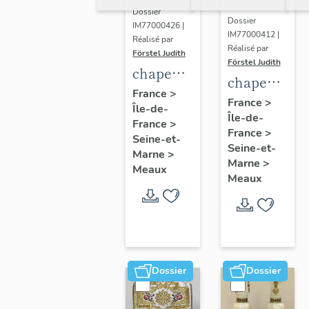
Dossier
Dossier
IM77000426 |
IM77000412 |
Réalisé par
Réalisé par
Förstel Judith
Förstel Judith
chape
chape
blanche
France
>
blanche,
France
>
Île-de-
à fleurs
Île-de-
1ere
France
>
France
>
moitié
Seine-et-
Seine-et-
Marne
>
du 20e
Marne
>
Meaux
siècle
Meaux
Dossier
Dossier