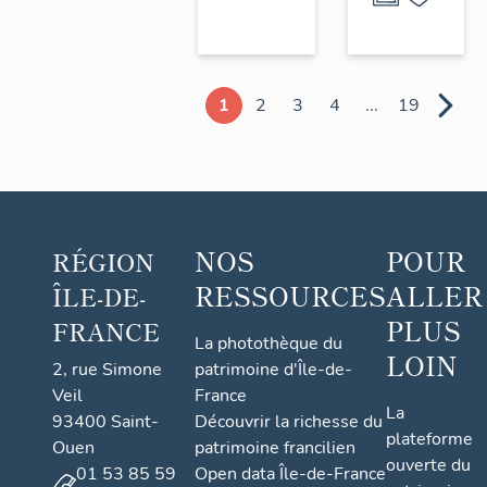
1
2
3
4
...
19
NOS
POUR
RÉGION
RESSOURCES
ALLER
ÎLE-DE-
PLUS
FRANCE
La photothèque du
LOIN
2, rue Simone
patrimoine d'Île-de-
Veil
France
La
93400 Saint-
Découvrir la richesse du
plateforme
Ouen
patrimoine francilien
ouverte du
01 53 85 59
Open data Île-de-France