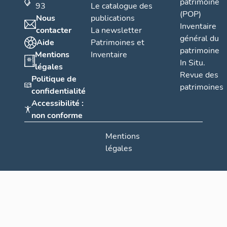
patrimoine
93
Le catalogue des
(POP)
Nous
publications
Inventaire
contacter
La newsletter
général du
Aide
Patrimoines et
patrimoine
Mentions
Inventaire
In Situ.
légales
Revue des
Politique de
patrimoines
confidentialité
Accessibilité :
non conforme
Mentions
légales