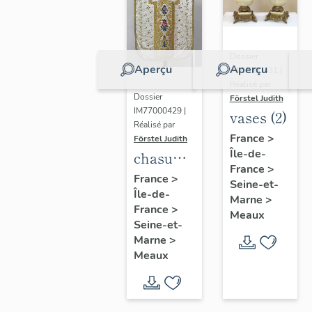
Dossier
Aperçu
Aperçu
IM77000431 |
Réalisé par
Dossier
Förstel Judith
IM77000429 |
vases (2)
Réalisé par
France
>
Förstel Judith
Île-de-
chasuble
France
>
blanche
France
>
Seine-et-
Île-de-
Marne
>
France
>
Meaux
Seine-et-
Marne
>
Meaux