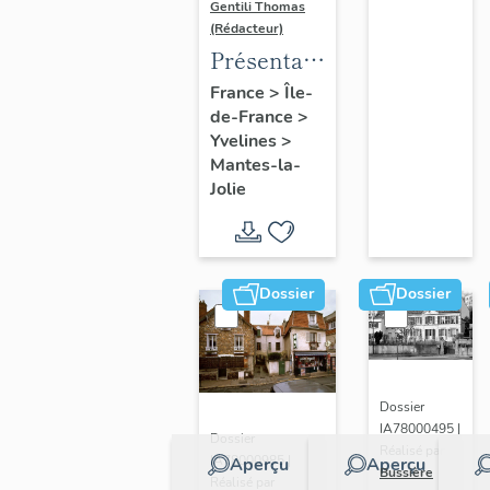
Gentili Thomas
(Rédacteur)
Présentation
de l'étude
France
>
Île-
de-France
>
Yvelines
>
Mantes-la-
Jolie
Dossier
Dossier
Dossier
IA78000495 |
Dossier
Réalisé par
IA78000985 |
Aperçu
Aperçu
Bussière
Réalisé par