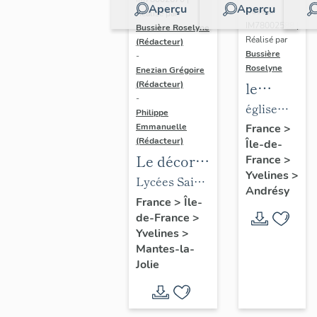
Aperçu
Aperçu
Dossier
Réalisé par
IM78002588 |
Bussière Roselyne
Réalisé par
(Rédacteur)
Bussière
-
Roselyne
Enezian Grégoire
le
(Rédacteur)
-
mobilier
église
Philippe
de
paroissiale
Emmanuelle
France
>
(Rédacteur)
Île-de-
l'église
Saint-
Le décor
France
>
Saint-
Germain
Yvelines
>
des lycées
Lycées Saint-
Germain-
Andrésy
de Mantes
Exupéry et
France
>
Île-
de-
de-France
>
Jean Rostand
Paris
Yvelines
>
(liste
Mantes-la-
supplémen
Jolie