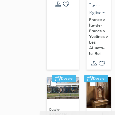
Le
mobilier
Eglise
de
paroissiale
France
>
Île-de-
l'église
Saint-
France
>
paroissial
Nicolas
Yvelines
>
Saint-
Les
Nicolas
Alluets-
le-Roi
Dossier
Dossier
Dossier
IM78002670 |