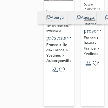
Dossier
IA78002133 |
Dossier
Réalisé par
IA78002210 |
Aperçu
Aperçu
Bussière
Réalisé par
Roselyne
Timery Joumana
présentat
(Rédacteur)
du
présentation
France
>
Île-de-
diagnostic
de l'étude
France
>
Île-
France
>
patrimonia
de-France
>
d'Elisabethville
Yvelines
Yvelines
>
urbain
Aubergenville
et
paysager
de
Seine-
Aval