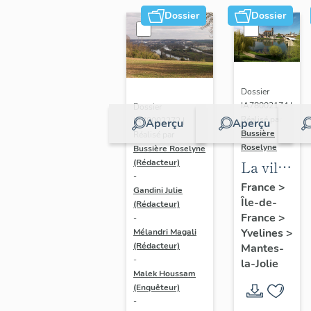
Dossier
Dossier
Dossier
IA78002174 |
Dossier
Réalisé par
IA78002272 |
Aperçu
Aperçu
Bussière
Réalisé par
Roselyne
Bussière Roselyne
La ville
(Rédacteur)
-
de
France
>
Gandini Julie
Île-de-
Mantes-
(Rédacteur)
France
>
-
la-Jolie
Yvelines
>
Mélandri Magali
(Rédacteur)
Mantes-
-
la-Jolie
Malek Houssam
(Enquêteur)
-