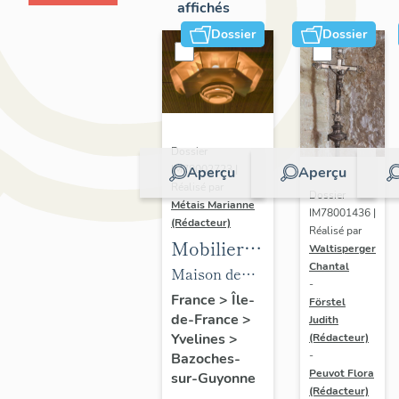
affichés
Dossier
Dossier
Dossier
IM78002723 |
Aperçu
Aperçu
Réalisé par
Dossier
Métais Marianne
IM78001436 |
(Rédacteur)
Réalisé par
Mobilier
Waltisperger
Chantal
de la
Maison de
-
maison
villégiature
France
>
Île-
Förstel
de-France
>
Louis
Judith
dite maison
Yvelines
>
(Rédacteur)
Carré
Louis Carré
-
Bazoches-
Peuvot Flora
sur-Guyonne
(Rédacteur)