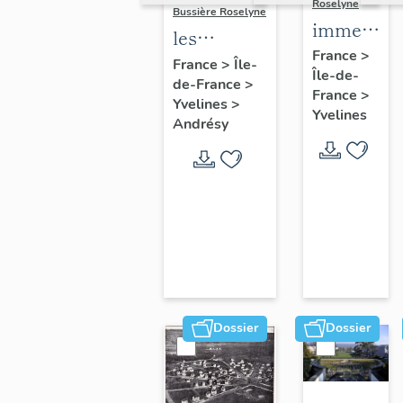
Roselyne
Bussière Roselyne
immeubles
les
maisons,
France
>
immeubles,
France
>
Île-
Île-de-
fermes
de-France
>
maisons et
France
>
Yvelines
>
fermes du
Yvelines
Andrésy
canton
d'Andrésy
Dossier
Dossier