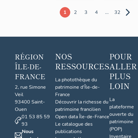
1
2
3
4
...
32
NOS
POUR
RÉGION
RESSOURCES
ALLER
ÎLE-DE-
PLUS
FRANCE
La photothèque du
LOIN
2, rue Simone
patrimoine d'Île-de-
Veil
France
La
93400 Saint-
Découvrir la richesse du
plateforme
Ouen
patrimoine francilien
ouverte du
01 53 85 59
Open data Île-de-France
patrimoine
93
Le catalogue des
(POP)
Nous
publications
Inventaire