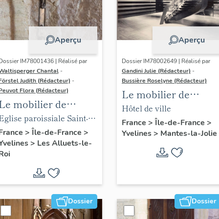
Aperçu
Aperçu
Dossier IM78001436 | Réalisé par
Dossier IM78002649 | Réalisé par
Waltisperger Chantal
-
Gandini Julie (Rédacteur)
-
Förstel Judith (Rédacteur)
-
Bussière Roselyne (Rédacteur)
Peuvot Flora (Rédacteur)
Le mobilier de
Le mobilier de
l'hôtel de ville
Hôtel de ville
l'église paroissiale
Eglise paroissiale Saint-
France
>
Île-de-France
>
Saint-Nicolas
Nicolas
France
>
Île-de-France
>
Yvelines
>
Mantes-la-Jolie
Yvelines
>
Les Alluets-le-
Roi
Dossier
Dossier