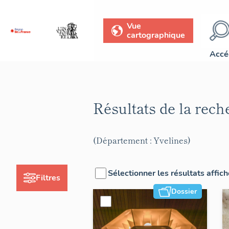
Vue
cartographique
Accé
Résultats de la rec
(Département : Yvelines)
Sélectionner les résultats affic
Filtres
Dossier