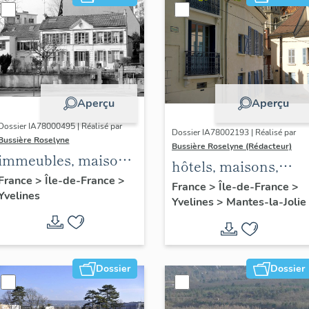
Aperçu
Aperçu
Dossier IA78000495 | Réalisé par
Dossier IA78002193 | Réalisé par
Bussière Roselyne
Bussière Roselyne (Rédacteur)
immeubles, maisons,
hôtels, maisons,
fermes
France
>
Île-de-France
>
immeubles
France
>
Île-de-France
>
Yvelines
Yvelines
>
Mantes-la-Jolie
Dossier
Dossier