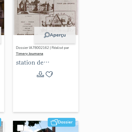
Aperçu
Dossier IA78002162 | Réalisé par
Timery Joumana
station de
villégiature
d'Elisabethville
Dossier