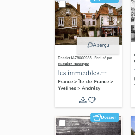
Aperçu
Dossier IA78000985 | Réalisé par
Bussière Roselyne
les immeubles,
maisons et fermes
France
>
Île-de-France
>
Yvelines
>
Andrésy
du canton d'Andrésy
Dossier