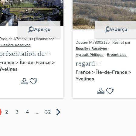
Aperçu
Aperçu
Dossier IA78002133 | Réalisé par
Dossier IA78002135 | Réalisé par
Bussière Roselyne
Bussière Roselyne
-
présentation du
Ayrault Philippe
-
Bréant Lise
diagnostic
regard
France
>
Île-de-France
>
Yvelines
patrimonial, urbain
photographique sur
France
>
Île-de-France
>
et paysager de Seine-
Yvelines
le territoire de Seine
Aval
Aval
2
3
4
...
32