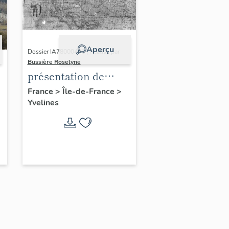
Aperçu
Dossier IA78000496 | Réalisé par
Bussière Roselyne
présentation de
l'étude du
France
>
Île-de-France
>
Yvelines
patrimoine de l'aire
d'étude Versailles
périphérie sud
-