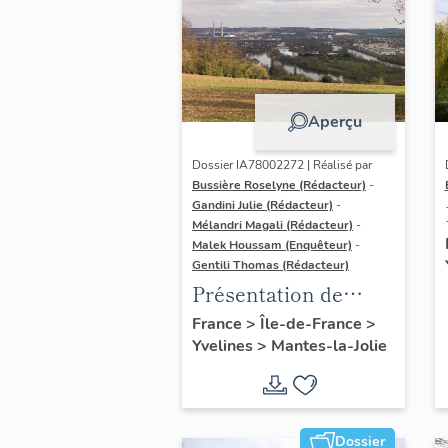
Aperçu
Dossier IA78002272 | Réalisé par
Bussière Roselyne (Rédacteur)
-
Gandini Julie (Rédacteur)
-
Mélandri Magali (Rédacteur)
-
Malek Houssam (Enquêteur)
-
Gentili Thomas (Rédacteur)
Présentation de
l'étude
France
>
Île-de-France
>
Yvelines
>
Mantes-la-Jolie
Dossier