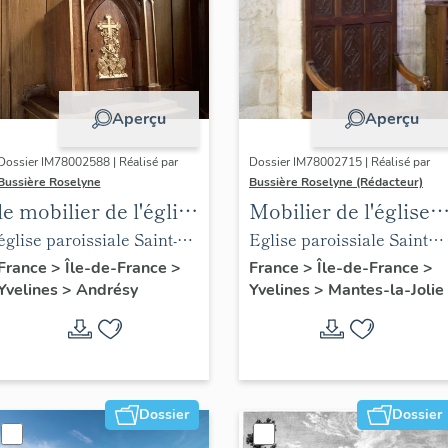
Aperçu
Aperçu
Dossier IM78002588 | Réalisé par
Dossier IM78002715 | Réalisé par
Bussière Roselyne
Bussière Roselyne (Rédacteur)
le mobilier de l'église
Mobilier de l'église
Saint-Germain-de-
Sainte-Anne de
église paroissiale Saint-
Eglise paroissiale Sainte-
Paris (liste
Gassicourt
Germain
Anne
France
>
Île-de-France
>
France
>
Île-de-France
>
Yvelines
>
Andrésy
Yvelines
>
Mantes-la-Jolie
supplémentaire)
Dossier
Dossier