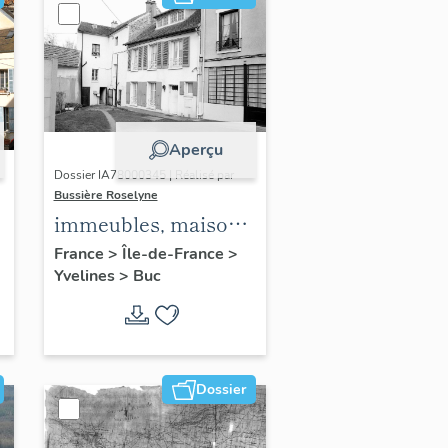
Aperçu
Dossier IA78000345 | Réalisé par
Bussière Roselyne
immeubles, maisons,
fermes
France
>
Île-de-France
>
Yvelines
>
Buc
Dossier