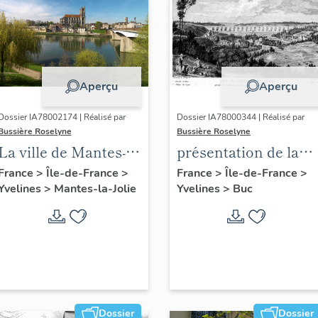
Aperçu
Aperçu
Dossier IA78002174 | Réalisé par
Dossier IA78000344 | Réalisé par
Bussière Roselyne
Bussière Roselyne
La ville de Mantes-la-
présentation de la
Jolie
commune de Buc
France
>
Île-de-France
>
France
>
Île-de-France
>
Yvelines
>
Mantes-la-Jolie
Yvelines
>
Buc
Dossier
Dossier