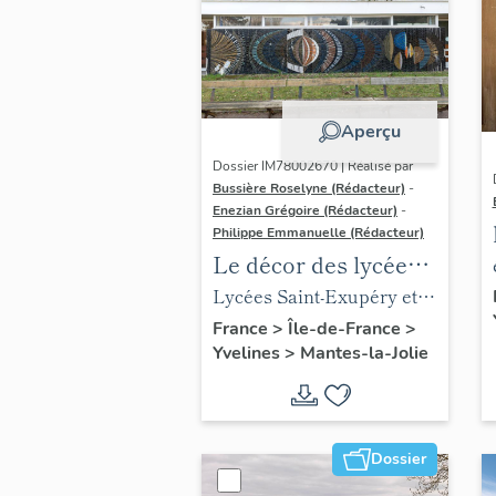
Aperçu
Dossier IM78002670 | Réalisé par
Bussière Roselyne (Rédacteur)
-
Enezian Grégoire (Rédacteur)
-
Philippe Emmanuelle (Rédacteur)
Le décor des lycées
de Mantes
Lycées Saint-Exupéry et
Jean Rostand
France
>
Île-de-France
>
Yvelines
>
Mantes-la-Jolie
Dossier