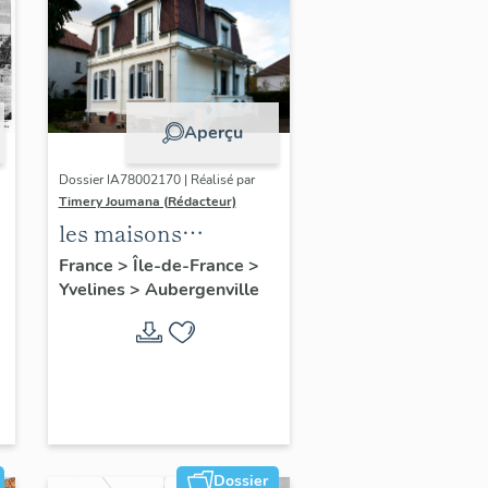
Aperçu
Dossier IA78002170 | Réalisé par
Timery Joumana (Rédacteur)
les maisons
d'Elisabethville
France
>
Île-de-France
>
Yvelines
>
Aubergenville
Dossier