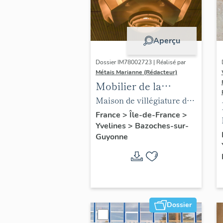
Aperçu
Dossier IM78002723 | Réalisé par
Métais Marianne (Rédacteur)
Mobilier de la
maison Louis Carré
Maison de villégiature dite
maison Louis Carré
France
>
Île-de-France
>
Yvelines
>
Bazoches-sur-
Guyonne
Dossier