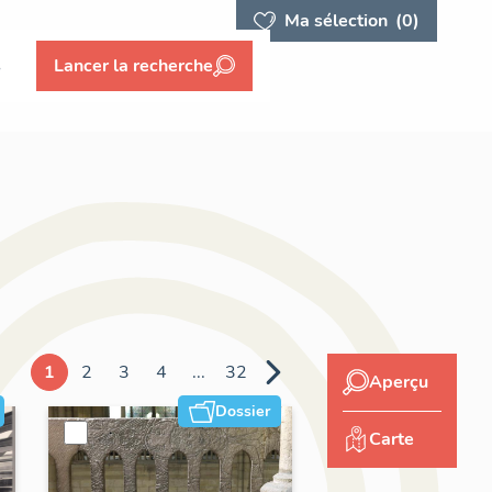
Ma sélection
(0)
s
Lancer la recherche
1
2
3
4
...
32
Aperçu
Dossier
Carte