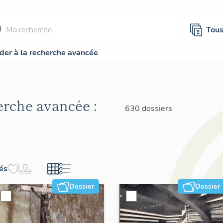
Tou
der à la recherche avancée
herche avancée :
630 dossiers
hés
Dossier
Dossier