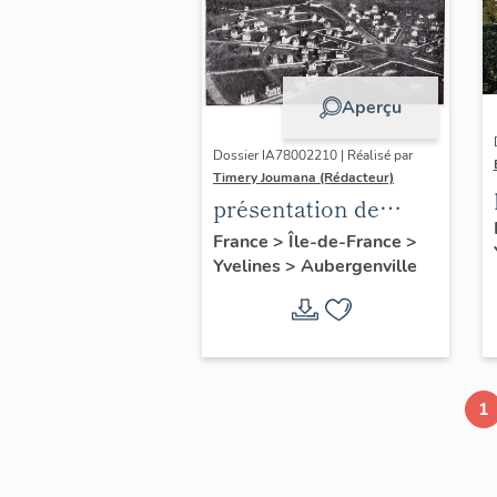
Aperçu
Dossier IA78002210 | Réalisé par
Timery Joumana (Rédacteur)
présentation de
l'étude
France
>
Île-de-France
>
Yvelines
>
Aubergenville
d'Elisabethville
1