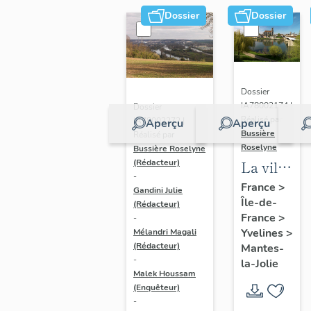
Dossier
Dossier
Dossier
IA78002174 |
Dossier
Réalisé par
IA78002272 |
Aperçu
Aperçu
Bussière
Réalisé par
Roselyne
Bussière Roselyne
La ville
(Rédacteur)
-
de
France
>
Gandini Julie
Île-de-
Mantes-
(Rédacteur)
France
>
-
la-Jolie
Yvelines
>
Mélandri Magali
(Rédacteur)
Mantes-
-
la-Jolie
Malek Houssam
(Enquêteur)
-