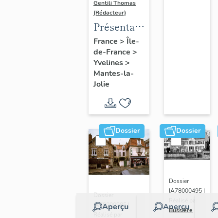
Gentili Thomas
(Rédacteur)
Présentation
de l'étude
France
>
Île-
de-France
>
Yvelines
>
Mantes-la-
Jolie
Dossier
Dossier
Dossier
IA78000495 |
Dossier
Réalisé par
IA78000985 |
Aperçu
Aperçu
Bussière
Réalisé par