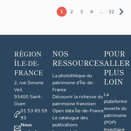
1
2
3
4
...
32
NOS
POUR
RÉGION
RESSOURCES
ALLER
ÎLE-DE-
PLUS
FRANCE
La photothèque du
LOIN
2, rue Simone
patrimoine d'Île-de-
Veil
France
La
93400 Saint-
Découvrir la richesse du
plateforme
Ouen
patrimoine francilien
ouverte du
01 53 85 59
Open data Île-de-France
patrimoine
93
Le catalogue des
(POP)
Nous
publications
Inventaire