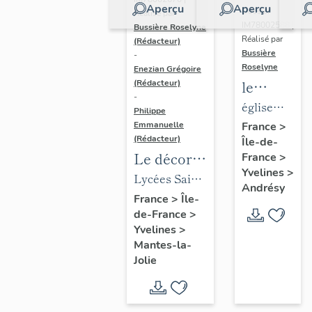
Aperçu
Aperçu
Dossier
Réalisé par
IM78002588 |
Bussière Roselyne
Réalisé par
(Rédacteur)
Bussière
-
Roselyne
Enezian Grégoire
le
(Rédacteur)
-
mobilier
église
Philippe
de
paroissiale
Emmanuelle
France
>
(Rédacteur)
Île-de-
l'église
Saint-
Le décor
France
>
Saint-
Germain
Yvelines
>
des lycées
Lycées Saint-
Germain-
Andrésy
de Mantes
Exupéry et
France
>
Île-
de-
de-France
>
Jean Rostand
Paris
Yvelines
>
(liste
Mantes-la-
supplémen
Jolie