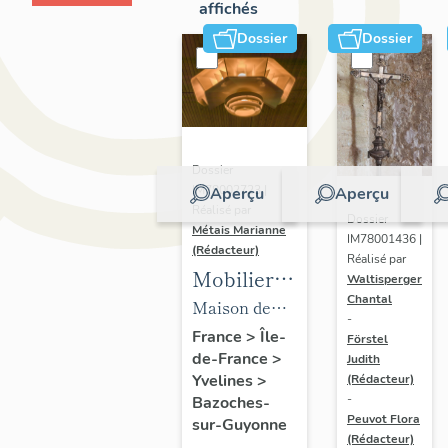
affichés
Dossier
Dossier
Dossier
IM78002723 |
Aperçu
Aperçu
Réalisé par
Dossier
Métais Marianne
IM78001436 |
(Rédacteur)
Réalisé par
Mobilier
Waltisperger
Chantal
de la
Maison de
-
maison
villégiature
France
>
Île-
Förstel
de-France
>
Louis
Judith
dite maison
Yvelines
>
(Rédacteur)
Carré
Louis Carré
-
Bazoches-
Peuvot Flora
sur-Guyonne
(Rédacteur)