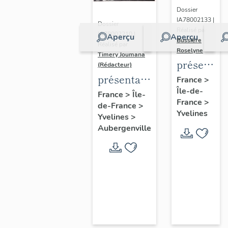
Dossier
IA78002133 |
Dossier
Réalisé par
IA78002210 |
Aperçu
Aperçu
Bussière
Réalisé par
Roselyne
Timery Joumana
présentat
(Rédacteur)
du
présentation
France
>
Île-de-
diagnostic
de l'étude
France
>
Île-
France
>
patrimonia
de-France
>
d'Elisabethville
Yvelines
Yvelines
>
urbain
Aubergenville
et
paysager
de
Seine-
Aval