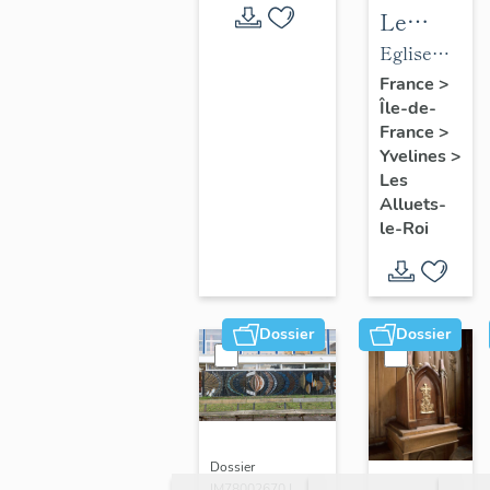
Le
mobilier
Eglise
de
paroissiale
France
>
Île-de-
l'église
Saint-
France
>
paroissial
Nicolas
Yvelines
>
Saint-
Les
Nicolas
Alluets-
le-Roi
Dossier
Dossier
Dossier
IM78002670 |