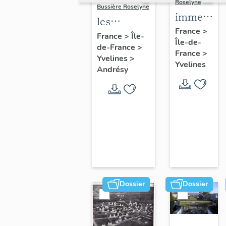
Roselyne
Bussière Roselyne
immeubles
les
maisons,
France
>
immeubles,
France
>
Île-
Île-de-
fermes
de-France
>
maisons et
France
>
Yvelines
>
fermes du
Yvelines
Andrésy
canton
d'Andrésy
Dossier
Dossier