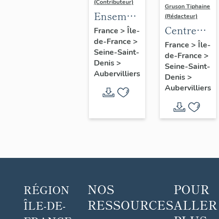
(Contributeur)
Gruson Tiphaine
Ensemble
(Rédacteur)
de
Centre
France
>
Île-
de-France
>
logements
nautique
France
>
Île-
Seine-Saint-
comprenant
de-France
>
Marlène
Denis
>
Seine-Saint-
des
Peratou
Aubervilliers
Denis
>
ateliers
Aubervilliers
d'artistes,
dit "La
Maladrerie"
NOS
POUR
RÉGION
RESSOURCES
ALLER
ÎLE-DE-