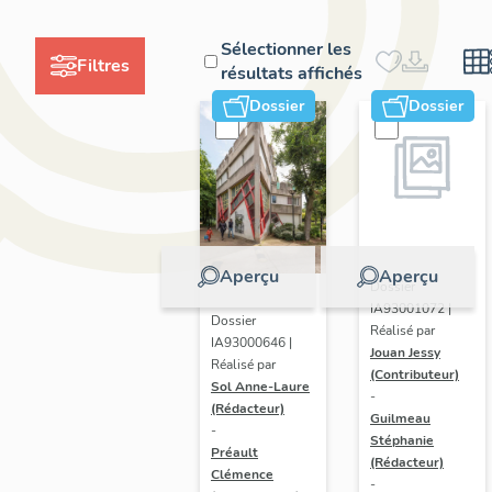
Sélectionner les
Filtres
résultats affichés
Dossier
Dossier
Aperçu
Aperçu
Dossier
IA93001072 |
Dossier
Réalisé par
IA93000646 |
Jouan Jessy
Réalisé par
(Contributeur)
Sol Anne-Laure
-
(Rédacteur)
Guilmeau
-
Stéphanie
Préault
(Rédacteur)
Clémence
-