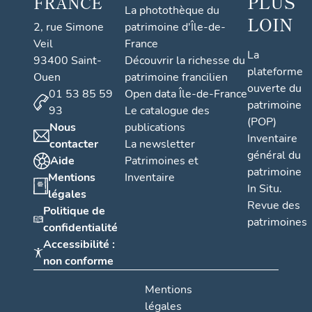
PLUS
FRANCE
La photothèque du
LOIN
2, rue Simone
patrimoine d'Île-de-
Veil
France
La
93400 Saint-
Découvrir la richesse du
plateforme
Ouen
patrimoine francilien
ouverte du
01 53 85 59
Open data Île-de-France
patrimoine
93
Le catalogue des
(POP)
Nous
publications
Inventaire
contacter
La newsletter
général du
Aide
Patrimoines et
patrimoine
Mentions
Inventaire
In Situ.
légales
Revue des
Politique de
patrimoines
confidentialité
Accessibilité :
non conforme
Mentions
légales