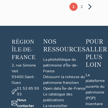
1
2
NOS
POUR
RÉGION
RESSOURCES
ALLER
ÎLE-DE-
PLUS
FRANCE
La photothèque du
LOIN
2, rue Simone
patrimoine d'Île-de-
Veil
France
La
93400 Saint-
Découvrir la richesse du
plateforme
Ouen
patrimoine francilien
ouverte du
01 53 85 59
Open data Île-de-France
patrimoine
93
Le catalogue des
(POP)
Nous
publications
Inventaire
contacter
La newsletter