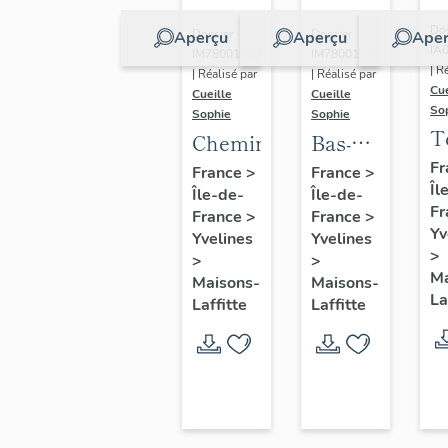
Dos
Dossier
Dossier
Aperçu
Aperçu
Aper
IA
IM78001389
IM78001373
| R
| Réalisé par
| Réalisé par
Cue
Cueille
Cueille
So
Sophie
Sophie
T
Cheminée
Bas-
relief
Fr
France
>
France
>
Îl
Île-de-
Île-de-
(décor
Fr
France
>
France
>
intérieur)
Yv
Yvelines
Yvelines
>
>
>
Ma
Maisons-
Maisons-
La
Laffitte
Laffitte