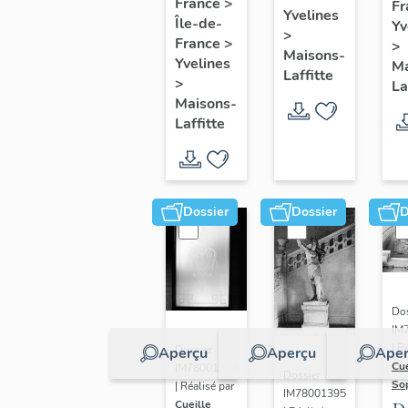
de six
France
>
Fr
pr
Yvelines
Île-de-
marines
Yv
>
e
France
>
>
Maisons-
m
Yvelines
Ma
Laffitte
>
La
Maisons-
Laffitte
Dossier
Dossier
D
Dos
IM
| R
Dossier
Aperçu
Aperçu
Aper
Cue
IM78001374
Dossier
So
| Réalisé par
IM78001395
Cueille