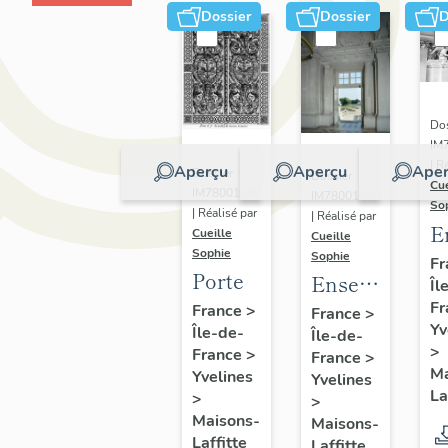
Dossier
Dossier
D
Dos
IM
| R
Aperçu
Aperçu
Aper
Dossier
Dossier
Cue
IM78001397
IM78001399
So
| Réalisé par
| Réalisé par
E
Cueille
Cueille
Sophie
d
Sophie
Fr
Porte
Ensemble
Îl
q
Fr
de bas-
France
>
g
France
>
Yv
Île-de-
Île-de-
reliefs :
s
>
France
>
France
>
les
Ma
Yvelines
Yvelines
Quatre
La
>
>
éléments
Maisons-
Maisons-
Laffitte
Laffitte