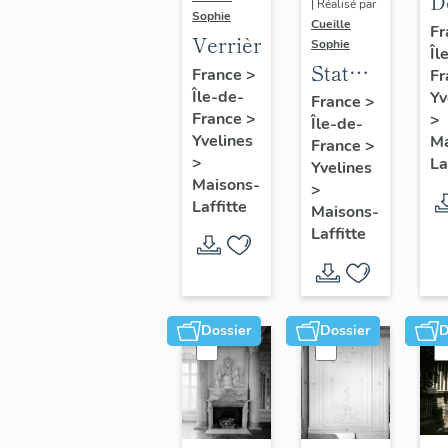
D
| Réalisé par
Sophie
s
Cueille
Fr
Verrière
Sophie
Îl
d
Statue
France
>
Fr
v
:
Île-de-
Yv
France
>
d
France
>
>
Île-de-
Renaud
Yvelines
Ma
France
>
>
La
Yvelines
Maisons-
>
Laffitte
Maisons-
Laffitte
Dossier
Dossier
D