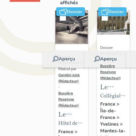
affichés
Dossier
Dossier
Dossier
IM78002671 |
Dossier
Aperçu
Aperçu
Réalisé par
IM78002649 |
Bussière
Réalisé par
Roselyne
Gandini Julie
(Rédacteur)
(Rédacteur)
Le
-
mobilier
Bussière
Collégiale
Roselyne
de la
Notre-
France
>
(Rédacteur)
Île-de-
collégiale
Dame
Le
France
>
mobilier
Hôtel de
Yvelines
>
de l'hôtel
ville
Mantes-la-
France
>