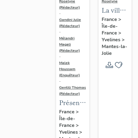
Roselyne
Roselyne
(Rédacteur)
La ville
-
de
France
>
Gandini Julie
Île-de-
Mantes-
(Rédacteur)
France
>
-
la-Jolie
Mélandri
Yvelines
>
Magali
Mantes-la-
(Rédacteur)
Jolie
-
Malek
Houssam
(Enquêteur)
-
Gentili Thomas
(Rédacteur)
Présentation
de
France
>
Île-de-
l'étude
France
>
Yvelines
>