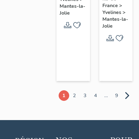
chœur
France
>
Mantes-la-
Yvelines
>
Jolie
Mantes-la-
Jolie
1
2
3
4
...
9