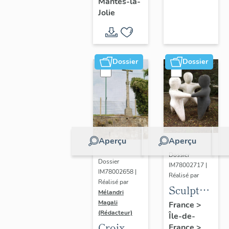
Mantes-la-
Jolie
Dossier
Dossier
Aperçu
Aperçu
Dossier
Dossier
IM78002717 |
IM78002658 |
Réalisé par
Réalisé par
Sculpture
Mélandri
: la
Magali
France
>
(Rédacteur)
Île-de-
Ronde
Croix
France
>