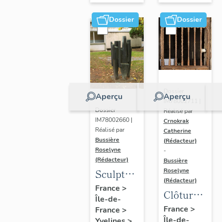
Dossier
Dossier
Dossier
Aperçu
Aperçu
IM78002711 |
Dossier
Réalisé par
IM78002660 |
Crnokrak
Réalisé par
Catherine
Bussière
(Rédacteur)
Roselyne
-
(Rédacteur)
Bussière
Sculpture
Roselyne
(Rédacteur)
: la
France
>
Clôture
Île-de-
Ronde
de
France
>
France
>
Île-de-
Yvelines
>