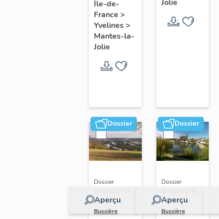
Jolie
Île-de-
de ville
France
>
Yvelines
>
Mantes-la-
Jolie
Dossier
Dossier
Dossier
Dossier
IA78002272 |
IA78002174 |
Aperçu
Aperçu
Réalisé par
Réalisé par
Bussière
Bussière