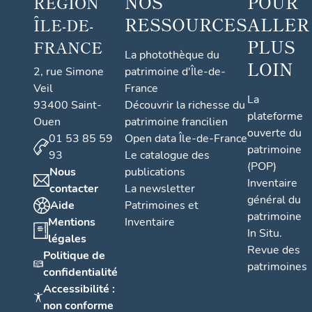
NOS
POUR
RÉGION
RESSOURCES
ALLER
ÎLE-DE-
PLUS
FRANCE
La photothèque du
LOIN
2, rue Simone
patrimoine d'Île-de-
Veil
France
La
93400 Saint-
Découvrir la richesse du
plateforme
Ouen
patrimoine francilien
ouverte du
01 53 85 59
Open data Île-de-France
patrimoine
93
Le catalogue des
(POP)
Nous
publications
Inventaire
contacter
La newsletter
général du
Aide
Patrimoines et
patrimoine
Mentions
Inventaire
In Situ.
légales
Revue des
Politique de
patrimoines
confidentialité
Accessibilité :
non conforme