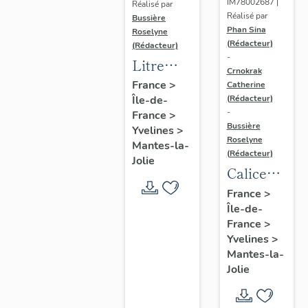
IM78002687 |
Réalisé par
Réalisé par
Bussière
Phan Sina
Roselyne
(Rédacteur)
(Rédacteur)
-
Litre
Crnokrak
funéraire
France
>
Catherine
(Rédacteur)
Île-de-
du
-
France
>
prince
Bussière
Yvelines
>
de Conti
Roselyne
Mantes-la-
(Rédacteur)
Jolie
Calice
n°2 et sa
France
>
Île-de-
patène
France
>
Yvelines
>
Mantes-la-
Jolie