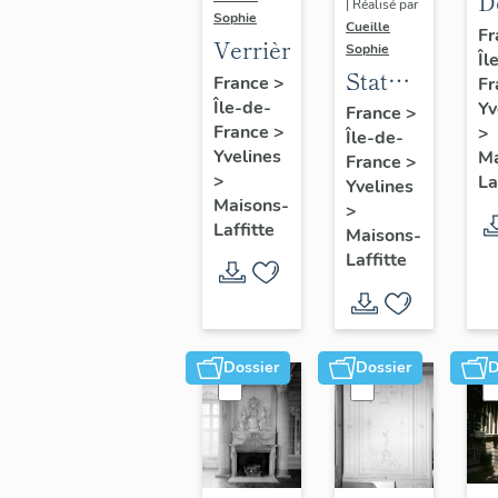
D
| Réalisé par
Sophie
s
Cueille
Fr
Verrière
Sophie
Îl
d
Statue
France
>
Fr
v
:
Île-de-
Yv
France
>
d
France
>
>
Île-de-
Renaud
Yvelines
Ma
France
>
>
La
Yvelines
Maisons-
>
Laffitte
Maisons-
Laffitte
Dossier
Dossier
D