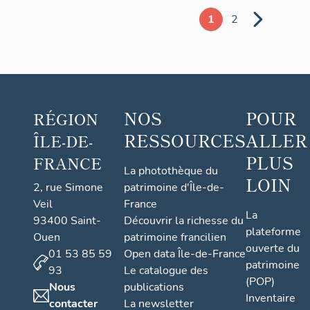
1
2
NOS
POUR
RÉGION
RESSOURCES
ALLER
ÎLE-DE-
PLUS
FRANCE
La photothèque du
LOIN
2, rue Simone
patrimoine d'Île-de-
Veil
France
La
93400 Saint-
Découvrir la richesse du
plateforme
Ouen
patrimoine francilien
ouverte du
01 53 85 59
Open data Île-de-France
patrimoine
93
Le catalogue des
(POP)
Nous
publications
Inventaire
contacter
La newsletter