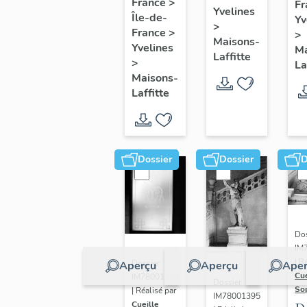
de six
France
>
Fr
pr
Yvelines
Île-de-
marines
Yv
>
e
France
>
>
Maisons-
m
Yvelines
Ma
Laffitte
>
La
Maisons-
Laffitte
Dossier
Dossier
D
Dos
IM
| R
Dossier
Aperçu
Aperçu
Aper
Cue
IM78001374
Dossier
So
| Réalisé par
IM78001395
Cueille