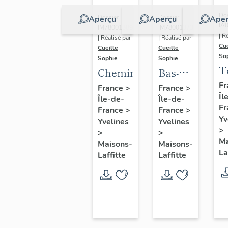
Dos
Dossier
Dossier
Aperçu
Aperçu
Aper
IA
IM78001389
IM78001373
| R
| Réalisé par
| Réalisé par
Cue
Cueille
Cueille
So
Sophie
Sophie
T
Cheminée
Bas-
relief
Fr
France
>
France
>
Îl
Île-de-
Île-de-
(décor
Fr
France
>
France
>
intérieur)
Yv
Yvelines
Yvelines
>
>
>
Ma
Maisons-
Maisons-
La
Laffitte
Laffitte