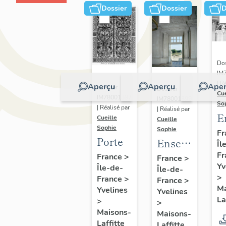
Dossier
Dossier
D
Dos
IM
| R
Aperçu
Aperçu
Aper
Dossier
Dossier
Cue
IM78001397
IM78001399
So
| Réalisé par
| Réalisé par
E
Cueille
Cueille
Sophie
d
Sophie
Fr
Porte
Ensemble
Îl
q
Fr
de bas-
France
>
g
France
>
Yv
Île-de-
Île-de-
reliefs :
s
>
France
>
France
>
les
Ma
Yvelines
Yvelines
Quatre
La
>
>
éléments
Maisons-
Maisons-
Laffitte
Laffitte